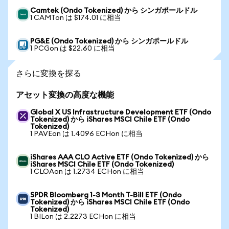
Camtek (Ondo Tokenized) から シンガポールドル
1 CAMTon は $174.01 に相当
PG&E (Ondo Tokenized) から シンガポールドル
1 PCGon は $22.60 に相当
さらに変換を探る
アセット変換の高度な機能
Global X US Infrastructure Development ETF (Ondo
Tokenized) から iShares MSCI Chile ETF (Ondo
Tokenized)
1 PAVEon は 1.4096 ECHon に相当
iShares AAA CLO Active ETF (Ondo Tokenized) から
iShares MSCI Chile ETF (Ondo Tokenized)
1 CLOAon は 1.2734 ECHon に相当
SPDR Bloomberg 1-3 Month T-Bill ETF (Ondo
Tokenized) から iShares MSCI Chile ETF (Ondo
Tokenized)
1 BILon は 2.2273 ECHon に相当