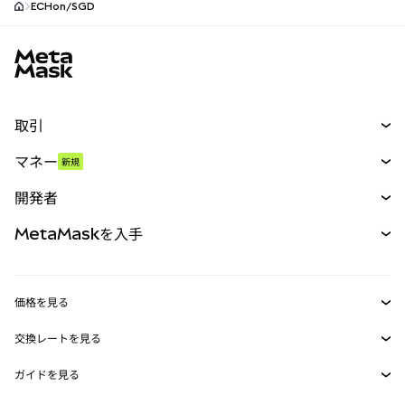
ECHon/SGD
MetaMaskサイトフッター
取引
スワップ
マネー
新規
予測
新規
購入
開発者
パーペチュアル
新規
カード
ドキュメントを表示
MetaMaskを入手
RWA
mUSD
新規
ダッシュボード
トランザクションシールド
収益化
Smart Accounts Kit
Agent Wallet
新規
価格を見る
埋め込みウォレット
Snaps
ビットコインの価格
交換レートを見る
MetaMask Connect
イーサリアムの価格
報酬
新規
BTC→USD
Solanaの価格
ガイドを見る
Snaps
セキュリティ
ETH→USD
BTCの購入
Shiba Inuの価格