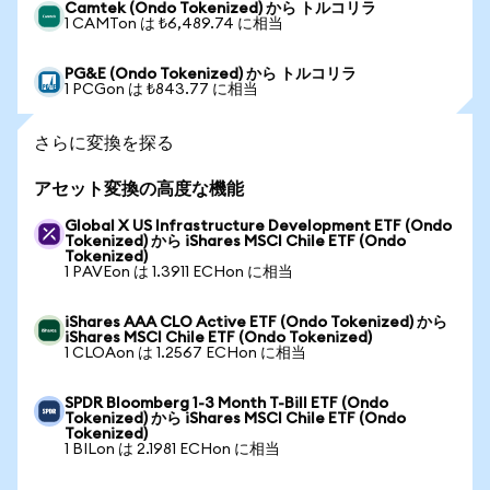
Camtek (Ondo Tokenized) から トルコリラ
1 CAMTon は ₺6,489.74 に相当
PG&E (Ondo Tokenized) から トルコリラ
1 PCGon は ₺843.77 に相当
さらに変換を探る
アセット変換の高度な機能
Global X US Infrastructure Development ETF (Ondo
Tokenized) から iShares MSCI Chile ETF (Ondo
Tokenized)
1 PAVEon は 1.3911 ECHon に相当
iShares AAA CLO Active ETF (Ondo Tokenized) から
iShares MSCI Chile ETF (Ondo Tokenized)
1 CLOAon は 1.2567 ECHon に相当
SPDR Bloomberg 1-3 Month T-Bill ETF (Ondo
Tokenized) から iShares MSCI Chile ETF (Ondo
Tokenized)
1 BILon は 2.1981 ECHon に相当