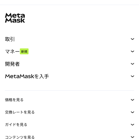
MetaMaskサイトフッター
取引
スワップ
マネー
新規
予測
新規
購入
開発者
パーペチュアル
新規
カード
ドキュメントを表示
MetaMaskを入手
RWA
mUSD
新規
ダッシュボード
トランザクションシールド
収益化
Smart Accounts Kit
Agent Wallet
新規
価格を見る
埋め込みウォレット
Snaps
ビットコインの価格
交換レートを見る
MetaMask Connect
イーサリアムの価格
報酬
新規
BTC→USD
Solanaの価格
ガイドを見る
Snaps
セキュリティ
ETH→USD
BTCの購入
Shiba Inuの価格
USDT→INR
コンテンツを見る
Web3サービス
サポート