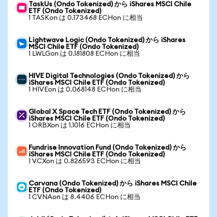
TaskUs (Ondo Tokenized) から iShares MSCI Chile
ETF (Ondo Tokenized)
1 TASKon は 0.173468 ECHon に相当
Lightwave Logic (Ondo Tokenized) から iShares
MSCI Chile ETF (Ondo Tokenized)
1 LWLGon は 0.181808 ECHon に相当
HIVE Digital Technologies (Ondo Tokenized) から
iShares MSCI Chile ETF (Ondo Tokenized)
1 HIVEon は 0.068148 ECHon に相当
Global X Space Tech ETF (Ondo Tokenized) から
iShares MSCI Chile ETF (Ondo Tokenized)
1 ORBXon は 1.1016 ECHon に相当
Fundrise Innovation Fund (Ondo Tokenized) から
iShares MSCI Chile ETF (Ondo Tokenized)
1 VCXon は 0.826593 ECHon に相当
Carvana (Ondo Tokenized) から iShares MSCI Chile
ETF (Ondo Tokenized)
1 CVNAon は 8.4406 ECHon に相当