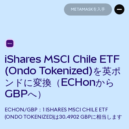
METAMASKを入手
METAMASKを入手
iShares MSCI Chile ETF
(Ondo Tokenized)を英ポ
ンドに変換（ECHonから
GBPへ）
ECHON/GBP：1 ISHARES MSCI CHILE ETF
(ONDO TOKENIZED)は30.4902 GBPに相当します