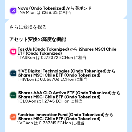
Nova (Ondo Tokenized) から 英ポンド
1 NVMIon は £286.33 に相当
さらに変換を探る
アセット変換の高度な機能
TaskUs (Ondo Tokenized) から iShares MSCI Chile
ETF (Ondo Tokenized)
1 TASKon は 0.172372 ECHon に相当
HIVE Digital Technologies (Ondo Tokenized) から
iShares MSCI Chile ETF (Ondo Tokenized)
1 HIVEon は 0.068706 ECHon に相当
iShares AAA CLO Active ETF (Ondo Tokenized) から
iShares MSCI Chile ETF (Ondo Tokenized)
1 CLOAon は 1.2743 ECHon に相当
Fundrise Innovation Fund (Ondo Tokenized) から
iShares MSCI Chile ETF (Ondo Tokenized)
1 VCXon は 0.787815 ECHon に相当