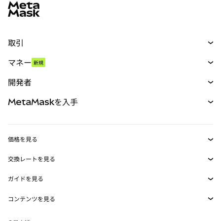
取引
スワップ
マネー
新規
予測
新規
購入
開発者
パーペチュアル
新規
カード
ドキュメントを表示
MetaMaskを入手
RWA
mUSD
新規
ダッシュボード
トランザクションシールド
収益化
Smart Accounts Kit
Agent Wallet
新規
価格を見る
埋め込みウォレット
Snaps
ビットコインの価格
交換レートを見る
MetaMask Connect
イーサリアムの価格
報酬
新規
BTC→USD
Solanaの価格
ガイドを見る
Snaps
セキュリティ
ETH→USD
BTCの購入
Shiba Inuの価格
USDT→INR
コンテンツを見る
Web3サービス
サポート
ETHの購入
Pepeの価格
ビットコインウォレット
BTC→USDT
SOLの購入
キャリア