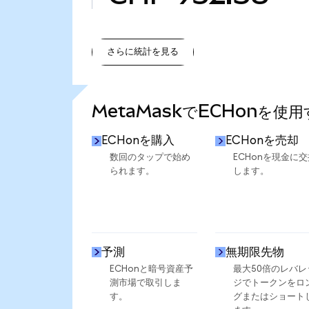
さらに統計を見る
さらに統計を見る
MetaMaskでECHonを使
ECHonを購入
ECHonを売却
数回のタップで始め
ECHonを現金に交
られます。
します。
予測
無期限先物
ECHonと暗号資産予
最大50倍のレバレ
測市場で取引しま
ジでトークンをロ
す。
グまたはショート