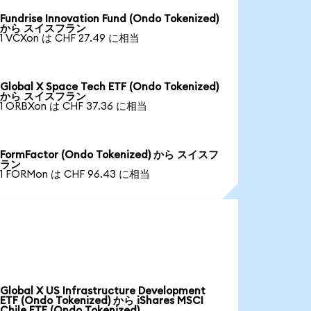
Fundrise Innovation Fund (Ondo Tokenized)
から スイスフラン
1 VCXon は CHF 27.49 に相当
Global X Space Tech ETF (Ondo Tokenized)
から スイスフラン
1 ORBXon は CHF 37.36 に相当
FormFactor (Ondo Tokenized) から スイスフ
ラン
1 FORMon は CHF 96.43 に相当
Global X US Infrastructure Development
ETF (Ondo Tokenized) から iShares MSCI
Chile ETF (Ondo Tokenized)