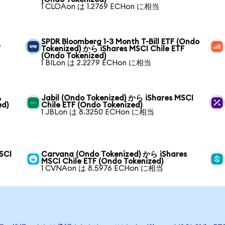
1 CLOAon は 1.2769 ECHon に相当
SPDR Bloomberg 1-3 Month T-Bill ETF (Ondo
F
Tokenized) から iShares MSCI Chile ETF
(Ondo Tokenized)
1 BILon は 2.2279 ECHon に相当
ら
Jabil (Ondo Tokenized) から iShares MSCI
ed)
Chile ETF (Ondo Tokenized)
1 JBLon は 8.3250 ECHon に相当
SCI
Carvana (Ondo Tokenized) から iShares
MSCI Chile ETF (Ondo Tokenized)
1 CVNAon は 8.5976 ECHon に相当