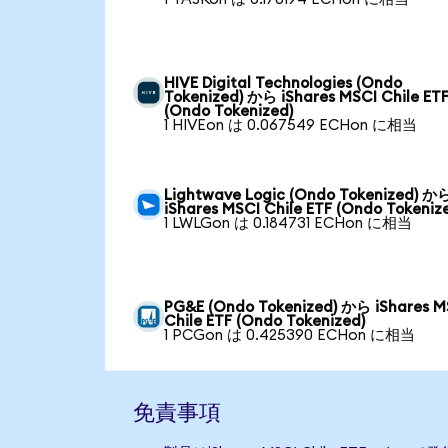
HIVE Digital Technologies (Ondo
Tokenized) から iShares MSCI Chile ET
(Ondo Tokenized)
1 HIVEon は 0.067549 ECHon に相当
Lightwave Logic (Ondo Tokenized) か
iShares MSCI Chile ETF (Ondo Tokeniz
1 LWLGon は 0.184731 ECHon に相当
PG&E (Ondo Tokenized) から iShares M
Chile ETF (Ondo Tokenized)
1 PCGon は 0.425390 ECHon に相当
免責事項