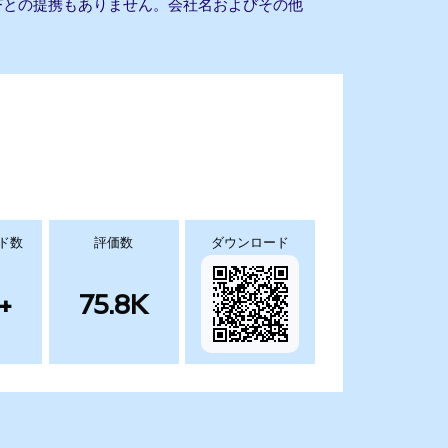
ile ETFとの提携もありません。会社名およびその他
ド数
評価数
ダウンロード
+
75.8K