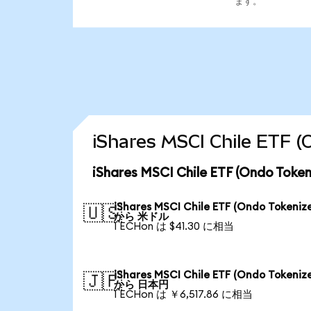
ます。
iShares MSCI Chile E
iShares MSCI Chile ETF (Ondo
iShares MSCI Chile ETF (Ondo Tokeniz
🇺🇸
から 米ドル
1 ECHon は $41.30 に相当
iShares MSCI Chile ETF (Ondo Tokeniz
🇯🇵
から 日本円
1 ECHon は ￥6,517.86 に相当