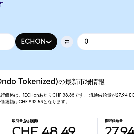
す
ECHON
F (Ondo Tokenized)の最新市場情報
enized)の現行価格は、1ECHonあたりCHF 33.38です。 流通供給量が27.9
zed)の時価総額はCHF 932.58となります。
取引量
(24時間)
循環供給量
CHF 48.49
27.9