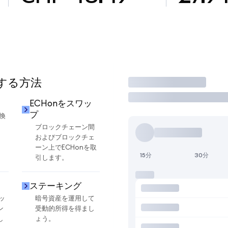
用する方法
取引
ECHonをスワッ
プ
換
ブロックチェーン間
およびブロックチェ
ーン上でECHonを取
15分
30分
引します。
ステーキング
ッ
暗号資産を運用して
ン
受動的所得を得まし
し
ょう。