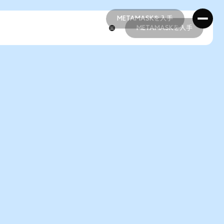
METAMASKを入手
METAMASKを入手
METAMASKを入手
METAMASKを入手