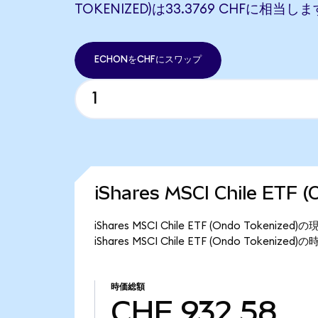
TOKENIZED)は33.3769 CHFに相当しま
ECHONをCHFにスワップ
iShares MSCI Chile ET
iShares MSCI Chile ETF (Ondo Tok
iShares MSCI Chile ETF (Ondo Tokeni
時価総額
CHF 932.58