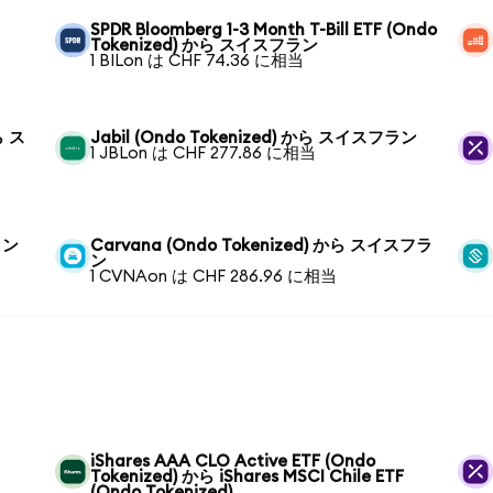
SPDR Bloomberg 1-3 Month T-Bill ETF (Ondo
Tokenized) から スイスフラン
1 BILon は CHF 74.36 に相当
ら ス
Jabil (Ondo Tokenized) から スイスフラン
1 JBLon は CHF 277.86 に相当
ラン
Carvana (Ondo Tokenized) から スイスフラ
ン
1 CVNAon は CHF 286.96 に相当
iShares AAA CLO Active ETF (Ondo
Tokenized) から iShares MSCI Chile ETF
(Ondo Tokenized)