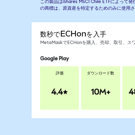
この製品はiShares MSCI Chile ETF
の商標は、原資産を特定するためのみに使用さ
数秒でECHonを入手
MetaMaskでECHonを購入、売却、取引
Google Play
評価
ダウンロード数
4.4
10M+
4