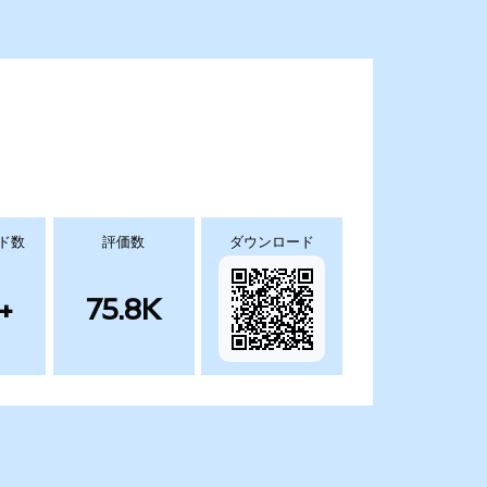
ド数
評価数
ダウンロード
+
75.8K