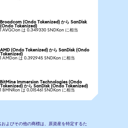
Broadcom (Ondo Tokenized) から SanDisk
(Ondo Tokenized)
1 AVGOon は 0.349330 SNDKon に相当
AMD (Ondo Tokenized) から SanDisk (Ondo
Tokenized)
1 AMDon は 0.392945 SNDKon に相当
BitMine Immersion Technologies (Ondo
Tokenized) から SanDisk (Ondo Tokenized)
1 BMNRon は 0.015461 SNDKon に相当
会社名およびその他の商標は、原資産を特定するた