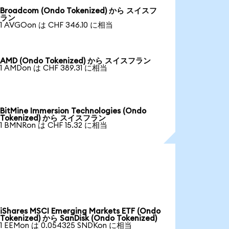
Broadcom (Ondo Tokenized) から スイスフ
ラン
1 AVGOon は CHF 346.10 に相当
AMD (Ondo Tokenized) から スイスフラン
1 AMDon は CHF 389.31 に相当
BitMine Immersion Technologies (Ondo
Tokenized) から スイスフラン
1 BMNRon は CHF 15.32 に相当
iShares MSCI Emerging Markets ETF (Ondo
Tokenized) から SanDisk (Ondo Tokenized)
1 EEMon は 0.054325 SNDKon に相当