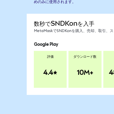
めのみに使用されます。
数秒でSNDKonを入手
MetaMaskでSNDKonを購入、売却、取
Google Play
評価
ダウンロード数
4.4
10M+
4