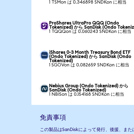
1 TSMon は 0.346898 SNDKon に相当
ProShares UltraPro QQQ (Ondo
Tokenized) から SanDisk (Ondo Tokeniz
1 TQQQon は 0.060243 SNDKon に相当
iShares 0-3 Month Treasury Bond ETF
(Ondo Tokenized) から SanDisk (Ondo
Tokenized)
1 SGOVon は 0.082659 SNDKon に相当
Nebius Group (Ondo Tokenized) から
SanDisk (Ondo Tokenized)
1 NBISon は 0.154168 SNDKon に相当
免責事項
この製品はSanDiskによって発行、後援、ま