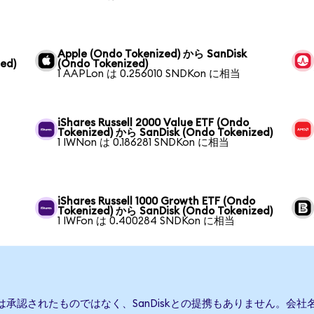
Apple (Ondo Tokenized) から SanDisk
ed)
(Ondo Tokenized)
1 AAPLon は 0.256010 SNDKon に相当
iShares Russell 2000 Value ETF (Ondo
Tokenized) から SanDisk (Ondo Tokenized)
1 IWNon は 0.186281 SNDKon に相当
iShares Russell 1000 Growth ETF (Ondo
Tokenized) から SanDisk (Ondo Tokenized)
1 IWFon は 0.400284 SNDKon に相当
たは承認されたものではなく、SanDiskとの提携もありません。