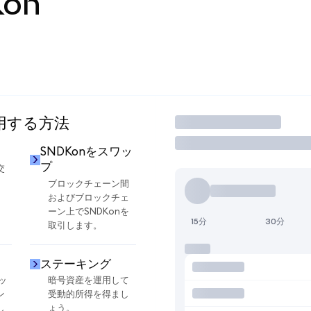
Kon
使用する方法
取引
SNDKonをスワッ
プ
交
ブロックチェーン間
およびブロックチェ
ーン上でSNDKonを
15分
30分
取引します。
ステーキング
ッ
暗号資産を運用して
ン
受動的所得を得まし
し
ょう。