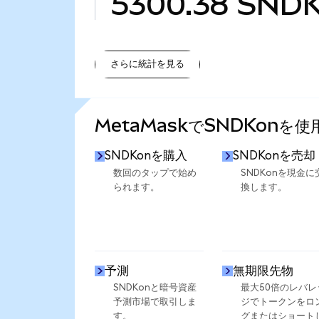
5300.38
SND
さらに統計を見る
さらに統計を見る
MetaMaskでSNDKonを
SNDKonを購入
SNDKonを売却
数回のタップで始め
SNDKonを現金に
られます。
換します。
予測
無期限先物
SNDKonと暗号資産
最大50倍のレバレ
予測市場で取引しま
ジでトークンをロ
す。
グまたはショート