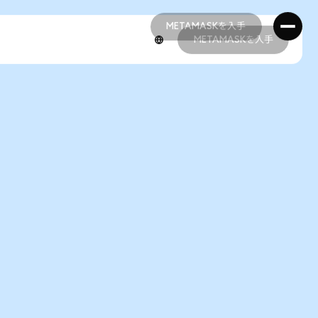
METAMASKを入手
METAMASKを入手
METAMASKを入手
METAMASKを入手