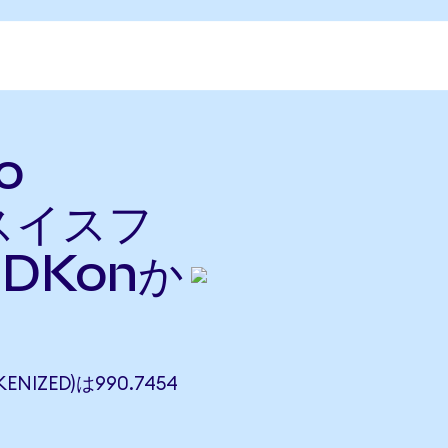
o
をスイスフ
DKonか
ENIZED)は990.7454