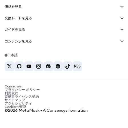
Smart Accounts Kit
Agent Wallet
新規
価格を見る
埋め込みウォレット
Snaps
ビットコインの価格
交換レートを見る
MetaMask Connect
イーサリアムの価格
報酬
新規
BTC→USD
Solanaの価格
ガイドを見る
Snaps
セキュリティ
ETH→USD
BTCの購入
Shiba Inuの価格
USDT→INR
コンテンツを見る
Web3サービス
サポート
ETHの購入
Pepeの価格
ビットコインウォレット
BTC→USDT
SOLの購入
キャリア
Tetherの価格
Solanaウォレット
日本語
BTC→INR
PEPEの購入
お問い合わせ
USDCの価格
おすすめの暗号資産カード
ETH→USDT
USDTの購入
Chanlinkの価格
おすすめのモバイル暗号資産ウォレット
USDT→PHP
USDCの購入
Polymarketとは？
BTC→EUR
SHIBの購入
Consensys
税制関連ニュース
プライバシー ポリシー
利用規約
BNBの購入
貢献者ライセンス契約
暗号資産の購入方法は？
サイトマップ
アクセシビリティ
ビットコインを売るには？
Cookieの管理
©2026 MetaMask • A Consensys Formation