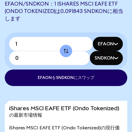
EFAON/SNDKON：1 ISHARES MSCI EAFE ETF
(ONDO TOKENIZED)は0.091843 SNDKONに相当
します
EFAON
SNDKON
EFAONをSNDKONにスワップ
iShares MSCI EAFE ETF (Ondo Tokenized)
の最新市場情報
iShares MSCI EAFE ETF (Ondo Tokenized)の現行価