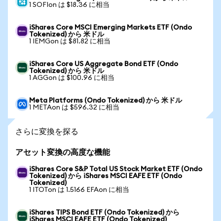
1 SOFIon は $18.36 に相当
iShares Core MSCI Emerging Markets ETF (Ondo
Tokenized) から 米ドル
1 IEMGon は $81.82 に相当
iShares Core US Aggregate Bond ETF (Ondo
Tokenized) から 米ドル
1 AGGon は $100.96 に相当
Meta Platforms (Ondo Tokenized) から 米ドル
1 METAon は $596.32 に相当
さらに変換を探る
アセット変換の高度な機能
iShares Core S&P Total US Stock Market ETF (Ondo
Tokenized) から iShares MSCI EAFE ETF (Ondo
Tokenized)
1 ITOTon は 1.5166 EFAon に相当
iShares TIPS Bond ETF (Ondo Tokenized) から
iShares MSCI EAFE ETF (Ondo Tokenized)