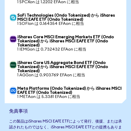
1 SPCXon は 1.2202 EFAon に相当
SoFi Technologies (Ondo Tokenized) から iShares
MSCI EAFE ETF (Ondo Tokenized)
1 SOFIon は 0.164354 EFAon に相当
iShares Core MSCI Emerging Markets ETF (Ondo
Tokenized) から iShares MSCI EAFE ETF (Ondo
Tokenized)
1 IEMGon は 0.732432 EFAon に相当
iShares Core US Aggregate Bond ETF (Ondo
Tokenized) から iShares MSCI EAFE ETF (Ondo
Tokenized)
1 AGGon は 0.903769 EFAon に相当
Meta Platforms (Ondo Tokenized) から iShares MSCI
EAFE ETF (Ondo Tokenized)
1 METAon は 5.3381 EFAon に相当
免責事項
この製品はiShares MSCI EAFE ETFによって発行、後援、または承
認されたものではなく、iShares MSCI EAFE ETFとの提携もありま