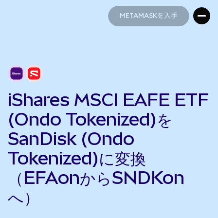
METAMASKを入手
METAMASKを入手
iShares MSCI EAFE ETF
(Ondo Tokenized)を
SanDisk (Ondo
Tokenized)に変換
（EFAonからSNDKon
へ）