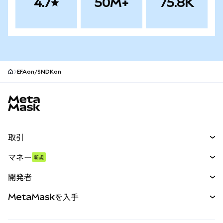
4.7
50M+
75.8K
EFAon/SNDKon
MetaMaskサイトフッター
取引
スワップ
マネー
新規
予測
新規
購入
開発者
パーペチュアル
新規
カード
ドキュメントを表示
MetaMaskを入手
RWA
mUSD
新規
ダッシュボード
トランザクションシールド
収益化