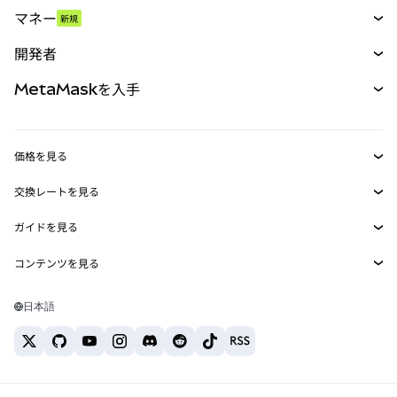
スワップ
マネー
新規
予測
新規
購入
開発者
パーペチュアル
新規
カード
ドキュメントを表示
MetaMaskを入手
RWA
mUSD
新規
ダッシュボード
トランザクションシールド
収益化
Smart Accounts Kit
Agent Wallet
新規
価格を見る
埋め込みウォレット
Snaps
ビットコインの価格
交換レートを見る
MetaMask Connect
イーサリアムの価格
報酬
新規
BTC→USD
Solanaの価格
ガイドを見る
Snaps
セキュリティ
ETH→USD
BTCの購入
Shiba Inuの価格
USDT→INR
コンテンツを見る
Web3サービス
サポート
ETHの購入
Pepeの価格
ビットコインウォレット
BTC→USDT
SOLの購入
キャリア
Tetherの価格
Solanaウォレット
日本語
BTC→INR
PEPEの購入
お問い合わせ
USDCの価格
おすすめの暗号資産カード
ETH→USDT
USDTの購入
Chanlinkの価格
おすすめのモバイル暗号資産ウォレット
USDT→PHP
USDCの購入
Polymarketとは？
BTC→EUR