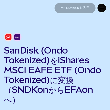
METAMASKを入手
METAMASKを入手
SanDisk (Ondo
Tokenized)をiShares
MSCI EAFE ETF (Ondo
Tokenized)に変換
（SNDKonからEFAon
へ）