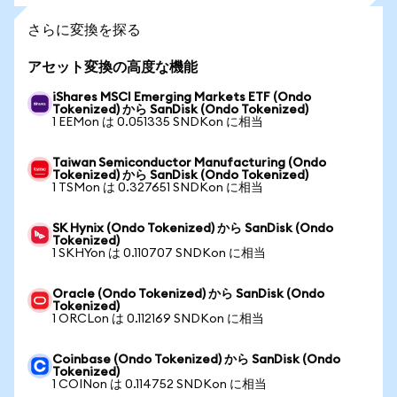
さらに変換を探る
アセット変換の高度な機能
iShares MSCI Emerging Markets ETF (Ondo
Tokenized) から SanDisk (Ondo Tokenized)
1 EEMon は 0.051335 SNDKon に相当
Taiwan Semiconductor Manufacturing (Ondo
Tokenized) から SanDisk (Ondo Tokenized)
1 TSMon は 0.327651 SNDKon に相当
SK Hynix (Ondo Tokenized) から SanDisk (Ondo
Tokenized)
1 SKHYon は 0.110707 SNDKon に相当
Oracle (Ondo Tokenized) から SanDisk (Ondo
Tokenized)
1 ORCLon は 0.112169 SNDKon に相当
Coinbase (Ondo Tokenized) から SanDisk (Ondo
Tokenized)
1 COINon は 0.114752 SNDKon に相当