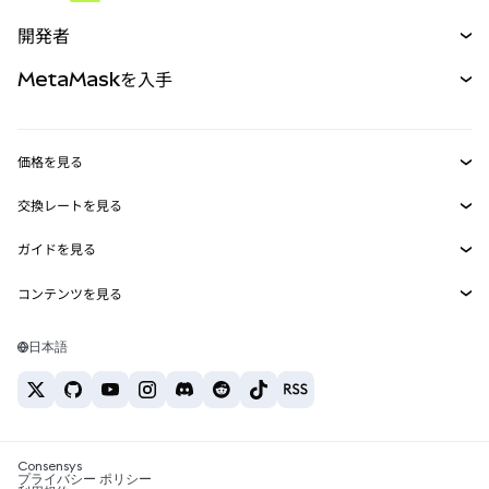
予測
新規
購入
開発者
パーペチュアル
新規
カード
ドキュメントを表示
MetaMaskを入手
RWA
mUSD
新規
ダッシュボード
トランザクションシールド
収益化
Smart Accounts Kit
Agent Wallet
新規
価格を見る
埋め込みウォレット
Snaps
ビットコインの価格
交換レートを見る
MetaMask Connect
イーサリアムの価格
報酬
新規
BTC→USD
Solanaの価格
ガイドを見る
Snaps
セキュリティ
ETH→USD
BTCの購入
Shiba Inuの価格
USDT→INR
コンテンツを見る
Web3サービス
サポート
ETHの購入
Pepeの価格
ビットコインウォレット
BTC→USDT
SOLの購入
キャリア
Tetherの価格
Solanaウォレット
日本語
BTC→INR
PEPEの購入
お問い合わせ
USDCの価格
おすすめの暗号資産カード
ETH→USDT
USDTの購入
Chanlinkの価格
おすすめのモバイル暗号資産ウォレット
USDT→PHP
USDCの購入
Polymarketとは？
BTC→EUR
SHIBの購入
Consensys
税制関連ニュース
プライバシー ポリシー