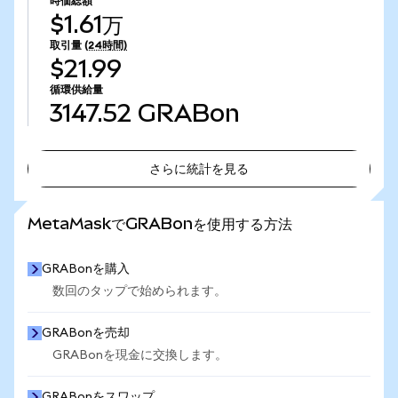
時価総額
$1.61万
取引量
(24時間)
$21.99
循環供給量
3147.52
GRABon
さらに統計を見る
さらに統計を見る
MetaMaskでGRABonを使用する方法
GRABonを購入
数回のタップで始められます。
GRABonを売却
GRABonを現金に交換します。
GRABonをスワップ