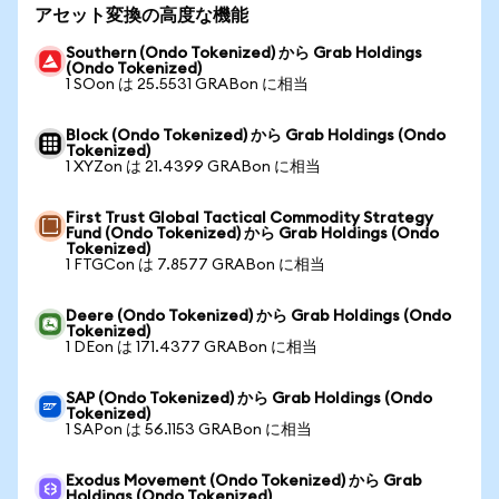
アセット変換の高度な機能
Southern (Ondo Tokenized) から Grab Holdings
(Ondo Tokenized)
1 SOon は 25.5531 GRABon に相当
Block (Ondo Tokenized) から Grab Holdings (Ondo
Tokenized)
1 XYZon は 21.4399 GRABon に相当
First Trust Global Tactical Commodity Strategy
Fund (Ondo Tokenized) から Grab Holdings (Ondo
Tokenized)
1 FTGCon は 7.8577 GRABon に相当
Deere (Ondo Tokenized) から Grab Holdings (Ondo
Tokenized)
1 DEon は 171.4377 GRABon に相当
SAP (Ondo Tokenized) から Grab Holdings (Ondo
Tokenized)
1 SAPon は 56.1153 GRABon に相当
Exodus Movement (Ondo Tokenized) から Grab
Holdings (Ondo Tokenized)