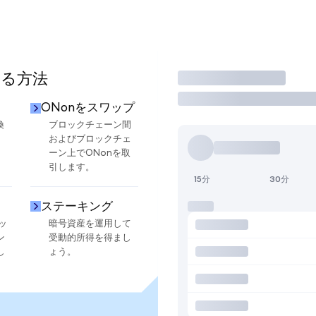
する方法
取引
ONonをスワップ
換
ブロックチェーン間
およびブロックチェ
ーン上でONonを取
引します。
15分
30分
ステーキング
ッ
暗号資産を運用して
ン
受動的所得を得まし
し
ょう。