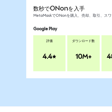
数秒でONonを入手
MetaMaskでONonを購入、売却、取引、
Google Play
評価
ダウンロード数
4.4
10M+
4