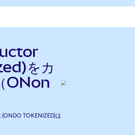
uctor
ized)をカ
ONon
(ONDO TOKENIZED)は