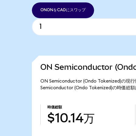
ONONをCADにスワップ
ON Semiconductor (On
ON Semiconductor (Ondo Tokeniz
Semiconductor (Ondo Tokenized)の時
時価総額
$10.14万