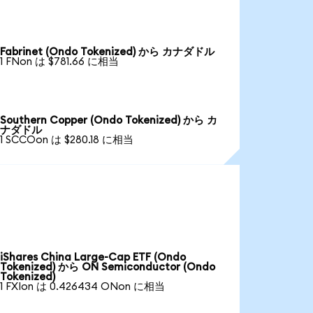
Fabrinet (Ondo Tokenized) から カナダドル
1 FNon は $781.66 に相当
Southern Copper (Ondo Tokenized) から カ
ナダドル
1 SCCOon は $280.18 に相当
iShares China Large-Cap ETF (Ondo
Tokenized) から ON Semiconductor (Ondo
Tokenized)
1 FXIon は 0.426434 ONon に相当