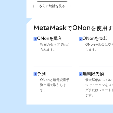
さらに統計を見る
さらに統計を見る
MetaMaskでONonを使用
ONonを購入
ONonを売却
数回のタップで始め
ONonを現金に交
られます。
します。
予測
無期限先物
ONonと暗号資産予
最大50倍のレバレ
測市場で取引しま
ジでトークンをロ
す。
グまたはショート
ます。