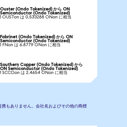
Ouster (Ondo Tokenized) から ON
Semiconductor (Ondo Tokenized)
1 OUSTon は 0.533288 ONon に相当
Fabrinet (Ondo Tokenized) から ON
Semiconductor (Ondo Tokenized)
1 FNon は 6.8779 ONon に相当
Southern Copper (Ondo Tokenized) から
ON Semiconductor (Ondo Tokenized)
1 SCCOon は 2.4654 ONon に相当
orとの提携もありません。会社名およびその他の商標