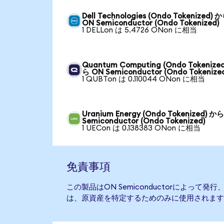
Dell Technologies (Ondo Tokenized) 
ON Semiconductor (Ondo Tokenized)
1 DELLon は 5.4726 ONon に相当
Quantum Computing (Ondo Tokenize
ら ON Semiconductor (Ondo Tokenize
1 QUBTon は 0.110044 ONon に相当
Uranium Energy (Ondo Tokenized) か
Semiconductor (Ondo Tokenized)
1 UECon は 0.138383 ONon に相当
免責事項
この製品はON Semiconductorによって
は、原資産を特定するためのみに使用されます