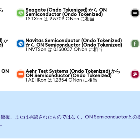
から
Seagate (Ondo Tokenized) から ON
Semiconductor (Ondo Tokenized)
1 STXon は 9.8709 ONon に相当
d) か
Navitas Semiconductor (Ondo Tokenized)
d)
から ON Semiconductor (Ondo Tokenized)
1 NVTSon は 0.150037 ONon に相当
ら ON
Aehr Test Systems (Ondo Tokenized) から
ON Semiconductor (Ondo Tokenized)
1 AEHRon は 1.2354 ONon に相当
発行、後援、または承認されたものではなく、ON Semiconduct
。