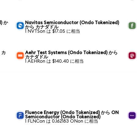
d) か
Navitas Semiconductor (Ondo Tokenized)
から カナダドル
1 NVTSon は $17.05 に相当
ら カ
Aehr Test Systems (Ondo Tokenized) から
カナダドル
1 AEHRon は $140.40 に相当
Fluence Energy (Ondo Tokenized) から ON
Semiconductor (Ondo Tokenized)
1 FLNCon は 0.162183 ONon に相当