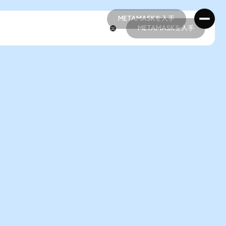
METAMASKを入手
METAMASKを入手
METAMASKを入手
METAMASKを入手