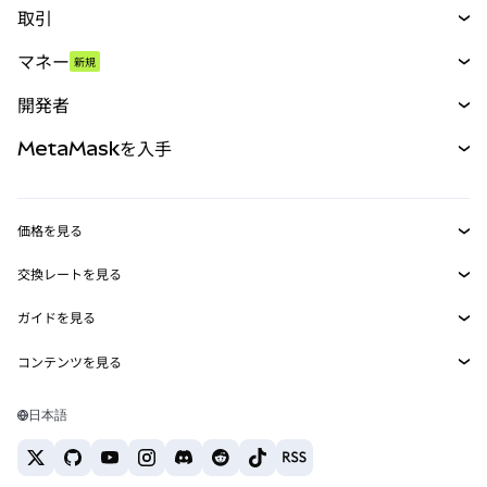
取引
スワップ
マネー
新規
予測
新規
購入
開発者
パーペチュアル
新規
カード
ドキュメントを表示
MetaMaskを入手
RWA
mUSD
新規
ダッシュボード
トランザクションシールド
収益化
Smart Accounts Kit
Agent Wallet
新規
価格を見る
埋め込みウォレット
Snaps
ビットコインの価格
交換レートを見る
MetaMask Connect
イーサリアムの価格
報酬
新規
BTC→USD
Solanaの価格
ガイドを見る
Snaps
セキュリティ
ETH→USD
BTCの購入
Shiba Inuの価格
USDT→INR
コンテンツを見る
Web3サービス
サポート
ETHの購入
Pepeの価格
ビットコインウォレット
BTC→USDT
SOLの購入
キャリア
Tetherの価格
Solanaウォレット
日本語
BTC→INR
PEPEの購入
お問い合わせ
USDCの価格
おすすめの暗号資産カード
ETH→USDT
USDTの購入
Chanlinkの価格
おすすめのモバイル暗号資産ウォレット