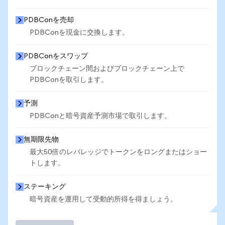
PDBConを売却
PDBConを現金に交換します。
PDBConをスワップ
ブロックチェーン間およびブロックチェーン上で
PDBConを取引します。
予測
PDBConと暗号資産予測市場で取引します。
無期限先物
最大50倍のレバレッジでトークンをロングまたはショー
トします。
ステーキング
暗号資産を運用して受動的所得を得ましょう。