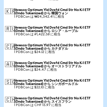
Invesco Optimum Yld Dvsfd Cmd Str No K-1 ETF
🇰🇷
(Ondo Tokenized) から 韓国ウォン
1 PDBCon は ₩24,342.41 に相当
Invesco Optimum Yld Dvsfd Cmd Str No K-1 ETF
🇷🇺
(Ondo Tokenized) から ロシア・ルーブル
1 PDBCon は ₽1,422.38 に相当
Invesco Optimum Yld Dvsfd Cmd Str No K-1 ETF
🇨🇦
(Ondo Tokenized) から カナダドル
1 PDBCon は $24.12 に相当
Invesco Optimum Yld Dvsfd Cmd Str No K-1 ETF
🇦🇺
(Ondo Tokenized) から オーストラリアドル
1 PDBCon は $24.47 に相当
Invesco Optimum Yld Dvsfd Cmd Str No K-1 ETF
🇸🇬
(Ondo Tokenized) から シンガポールドル
1 PDBCon は $22.10 に相当
Invesco Optimum Yld Dvsfd Cmd Str No K-1 ETF
🇨🇭
(Ondo Tokenized) から スイスフラン
1 PDBCon は CHF 13.97 に相当