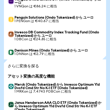
ーロ
1 VNQon は €86.24 に相当
Penguin Solutions (Ondo Tokenized) から ユーロ
1 PENGon は €40.67 に相当
Invesco DB Commodity Index Tracking Fund (Ondo
Tokenized) から ユーロ
1 DBCon は €24.85 に相当
Denison Mines (Ondo Tokenized) から ユーロ
1 DNNon は €2.79 に相当
さらに変換を探る
アセット変換の高度な機能
Merck (Ondo Tokenized) から Invesco Optimum Yld
Dvsfd Cmd Str No K-1 ETF (Ondo Tokenized)
1 MRKon は 7.4743 PDBCon に相当
Janus Henderson AAA CLO ETF (Ondo Tokenized) か
ら Invesco Optimum Yld Dvsfd Cmd Str No K-1 ETF
(Ondo Tokenized)