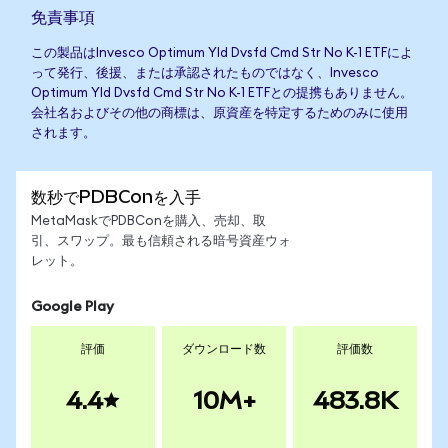
免責事項
この製品はInvesco Optimum Yld Dvsfd Cmd Str No K-1 ETFによ
って発行、後援、または承認されたものではなく、Invesco
Optimum Yld Dvsfd Cmd Str No K-1 ETFとの提携もありません。
会社名およびその他の商標は、原資産を特定するためのみに使用
されます。
数秒でPDBConを入手
MetaMaskでPDBConを購入、売却、取
引、スワップ。最も信頼される暗号資産ウォ
レット。
Google Play
評価
ダウンロード数
評価数
4.4
10M+
483.8K