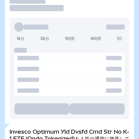
取引
15分
30分
1時間
4時間
1日
Invesco Optimum Yld Dvsfd Cmd Str No K-
1 ETF (Ondo Tokenized)を人気の通貨に換算して