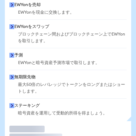
EWYonを売却
EWYonを現金に交換します。
EWYonをスワップ
ブロックチェーン間およびブロックチェーン上でEWYon
を取引します。
予測
EWYonと暗号資産予測市場で取引します。
無期限先物
最大50倍のレバレッジでトークンをロングまたはショー
トします。
ステーキング
暗号資産を運用して受動的所得を得ましょう。
取引