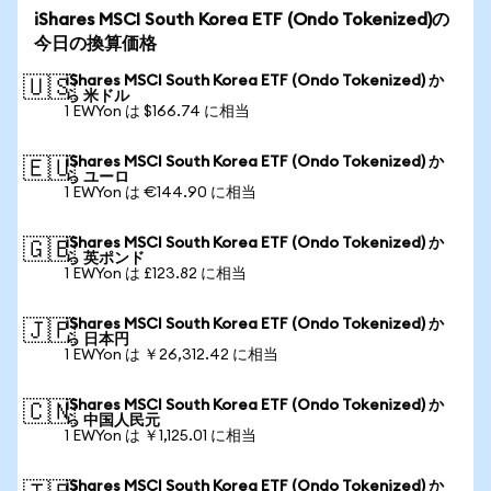
iShares MSCI South Korea ETF (Ondo Tokenized)の
今日の換算価格
iShares MSCI South Korea ETF (Ondo Tokenized) か
🇺🇸
ら 米ドル
1 EWYon は $166.74 に相当
iShares MSCI South Korea ETF (Ondo Tokenized) か
🇪🇺
ら ユーロ
1 EWYon は €144.90 に相当
iShares MSCI South Korea ETF (Ondo Tokenized) か
🇬🇧
ら 英ポンド
1 EWYon は £123.82 に相当
iShares MSCI South Korea ETF (Ondo Tokenized) か
🇯🇵
ら 日本円
1 EWYon は ￥26,312.42 に相当
iShares MSCI South Korea ETF (Ondo Tokenized) か
🇨🇳
ら 中国人民元
1 EWYon は ￥1,125.01 に相当
iShares MSCI South Korea ETF (Ondo Tokenized) か