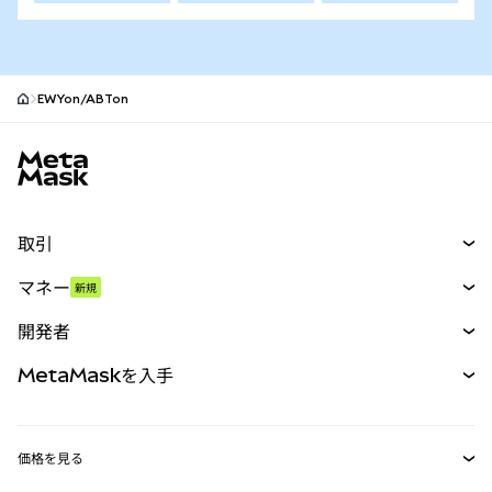
EWYon/ABTon
MetaMaskサイトフッター
取引
スワップ
マネー
新規
予測
新規
購入
開発者
パーペチュアル
新規
カード
ドキュメントを表示
MetaMaskを入手
RWA
mUSD
新規
ダッシュボード
トランザクションシールド
収益化
Smart Accounts Kit
Agent Wallet
新規
価格を見る
埋め込みウォレット
Snaps
ビットコインの価格