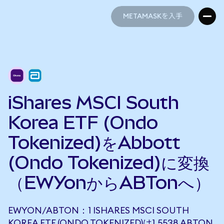
METAMASKを入手
METAMASKを入手
iShares MSCI South
Korea ETF (Ondo
Tokenized)をAbbott
(Ondo Tokenized)に変換
（EWYonからABTonへ）
EWYON/ABTON：1 ISHARES MSCI SOUTH
KOREA ETF (ONDO TOKENIZED)は1.5538 ABTON