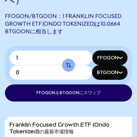
FFOGON/BTGOON：1 FRANKLIN FOCUSED
GROWTH ETF (ONDO TOKENIZED)は10.0664
BTGOONに相当します
FFOGON
BTGOON
FFOGONをBTGOONにスワップ
Franklin Focused Growth ETF (Ondo
Tokenized)の最新市場情報