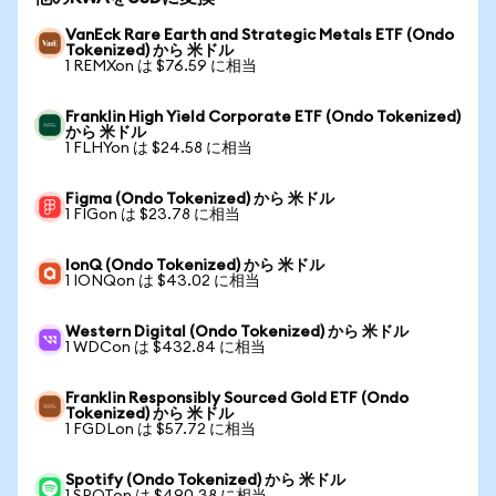
VanEck Rare Earth and Strategic Metals ETF (Ondo
Tokenized) から 米ドル
1 REMXon は $76.59 に相当
Franklin High Yield Corporate ETF (Ondo Tokenized)
から 米ドル
1 FLHYon は $24.58 に相当
Figma (Ondo Tokenized) から 米ドル
1 FIGon は $23.78 に相当
IonQ (Ondo Tokenized) から 米ドル
1 IONQon は $43.02 に相当
Western Digital (Ondo Tokenized) から 米ドル
1 WDCon は $432.84 に相当
Franklin Responsibly Sourced Gold ETF (Ondo
Tokenized) から 米ドル
1 FGDLon は $57.72 に相当
Spotify (Ondo Tokenized) から 米ドル