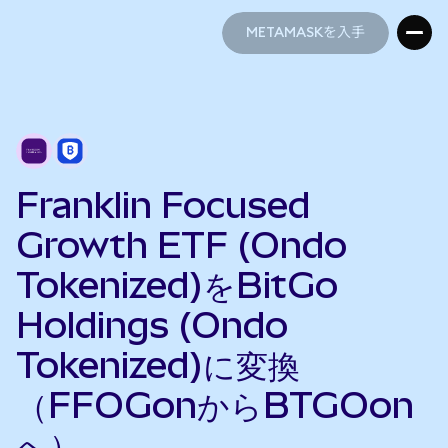
METAMASKを入手
METAMASKを入手
Franklin Focused
Growth ETF (Ondo
Tokenized)をBitGo
Holdings (Ondo
Tokenized)に変換
（FFOGonからBTGOon
へ）