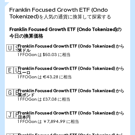
Franklin Focused Growth ETF (Ondo
Tokenized)を人気の通貨に換算して探索する
Franklin Focused Growth ETF (Ondo Tokenized)の
今日の換算価格
Franklin Focused Growth ETF (Ondo Tokenized) から
🇺🇸
米ドル
1 FFOGon は $50.03 に相当
Franklin Focused Growth ETF (Ondo Tokenized) から
🇪🇺
ユーロ
1 FFOGon は €43.28 に相当
Franklin Focused Growth ETF (Ondo Tokenized) から
🇬🇧
英ポンド
1 FFOGon は £37.08 に相当
Franklin Focused Growth ETF (Ondo Tokenized) から
🇯🇵
日本円
1 FFOGon は ￥7,894.99 に相当