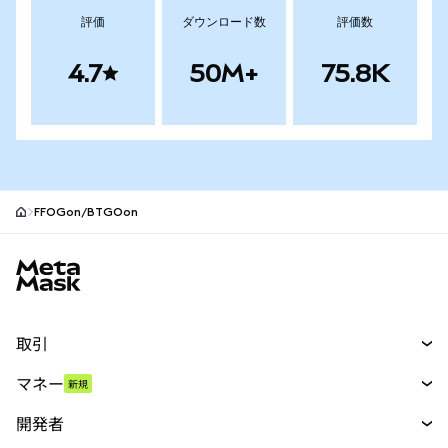
評価
ダウンロード数
評価数
4.7
50M+
75.8K
FFOGon/BTGOon
MetaMaskサイトフッター
取引
スワップ
マネー
新規
予測
新規
購入
開発者
パーペチュアル
新規
カード
ドキュメントを表示