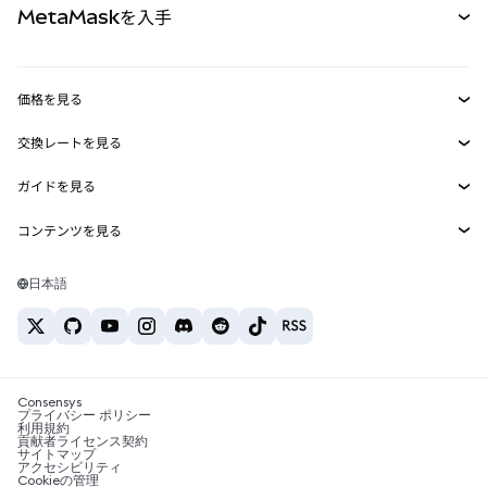
MetaMaskを入手
RWA
mUSD
新規
ダッシュボード
トランザクションシールド
収益化
Smart Accounts Kit
Agent Wallet
新規
価格を見る
埋め込みウォレット
Snaps
ビットコインの価格
交換レートを見る
MetaMask Connect
イーサリアムの価格
報酬
新規
BTC→USD
Solanaの価格
ガイドを見る
Snaps
セキュリティ
ETH→USD
BTCの購入
Shiba Inuの価格
USDT→INR
コンテンツを見る
Web3サービス
サポート
ETHの購入
Pepeの価格
ビットコインウォレット
BTC→USDT
SOLの購入
キャリア
Tetherの価格
Solanaウォレット
日本語
BTC→INR
PEPEの購入
お問い合わせ
USDCの価格
おすすめの暗号資産カード
ETH→USDT
USDTの購入
Chanlinkの価格
おすすめのモバイル暗号資産ウォレット
USDT→PHP
USDCの購入
Polymarketとは？
BTC→EUR
SHIBの購入
Consensys
税制関連ニュース
プライバシー ポリシー
利用規約
BNBの購入
貢献者ライセンス契約
暗号資産の購入方法は？
サイトマップ
アクセシビリティ
ビットコインを売るには？
Cookieの管理