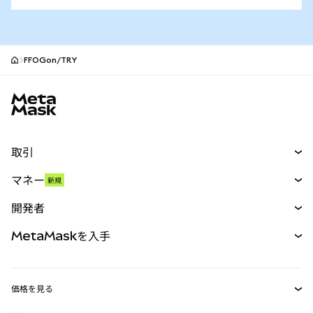
FFOGon/TRY
MetaMaskサイトフッター
取引
スワップ
マネー
新規
予測
新規
購入
開発者
パーペチュアル
新規
カード
ドキュメントを表示
MetaMaskを入手
RWA
mUSD
新規
ダッシュボード
トランザクションシールド
収益化
Smart Accounts Kit
Agent Wallet
新規
価格を見る
埋め込みウォレット
Snaps
ビットコインの価格