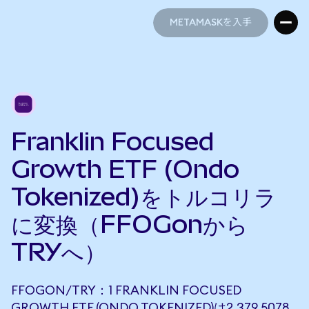
METAMASKを入手
METAMASKを入手
Franklin Focused
Growth ETF (Ondo
Tokenized)をトルコリラ
に変換（FFOGonから
TRYへ）
FFOGON/TRY：1 FRANKLIN FOCUSED
GROWTH ETF (ONDO TOKENIZED)は2,379.5078