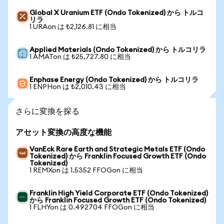
Global X Uranium ETF (Ondo Tokenized) から トルコ
リラ
1 URAon は ₺2,126.81 に相当
Applied Materials (Ondo Tokenized) から トルコリラ
1 AMATon は ₺25,727.80 に相当
Enphase Energy (Ondo Tokenized) から トルコリラ
1 ENPHon は ₺2,010.43 に相当
さらに変換を探る
アセット変換の高度な機能
VanEck Rare Earth and Strategic Metals ETF (Ondo
Tokenized) から Franklin Focused Growth ETF (Ondo
Tokenized)
1 REMXon は 1.5352 FFOGon に相当
Franklin High Yield Corporate ETF (Ondo Tokenized)
から Franklin Focused Growth ETF (Ondo Tokenized)
1 FLHYon は 0.492704 FFOGon に相当