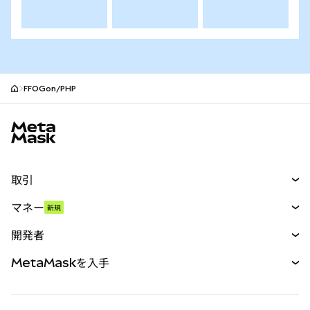
FFOGon/PHP
MetaMaskサイトフッター
取引
スワップ
マネー
新規
予測
新規
購入
開発者
パーペチュアル
新規
カード
ドキュメントを表示
MetaMaskを入手
RWA
mUSD
新規
ダッシュボード
トランザクションシールド
収益化
Smart Accounts Kit
Agent Wallet
新規