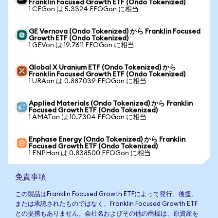
Franklin Focused Growth ETF (Ondo Tokenized)
1 CEGon は 5.3324 FFOGon に相当
GE Vernova (Ondo Tokenized) から Franklin Focused
Growth ETF (Ondo Tokenized)
1 GEVon は 19.7611 FFOGon に相当
Global X Uranium ETF (Ondo Tokenized) から
Franklin Focused Growth ETF (Ondo Tokenized)
1 URAon は 0.887039 FFOGon に相当
Applied Materials (Ondo Tokenized) から Franklin
Focused Growth ETF (Ondo Tokenized)
1 AMATon は 10.7304 FFOGon に相当
Enphase Energy (Ondo Tokenized) から Franklin
Focused Growth ETF (Ondo Tokenized)
1 ENPHon は 0.838500 FFOGon に相当
免責事項
この製品はFranklin Focused Growth ETFによって発行、後援、
または承認されたものではなく、Franklin Focused Growth ETF
との提携もありません。会社名およびその他の商標は、原資産を