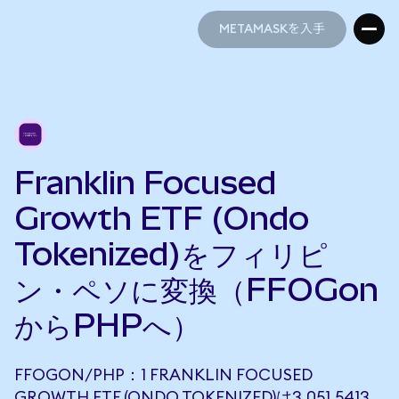
METAMASKを入手
METAMASKを入手
Franklin Focused
Growth ETF (Ondo
Tokenized)をフィリピ
ン・ペソに変換（FFOGon
からPHPへ）
FFOGON/PHP：1 FRANKLIN FOCUSED
GROWTH ETF (ONDO TOKENIZED)は3,051.5413