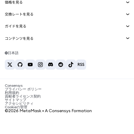
価格を見る
埋め込みウォレット
Snaps
ビットコインの価格
交換レートを見る
MetaMask Connect
イーサリアムの価格
報酬
新規
BTC→USD
Solanaの価格
ガイドを見る
Snaps
セキュリティ
ETH→USD
BTCの購入
Shiba Inuの価格
USDT→INR
コンテンツを見る
Web3サービス
サポート
ETHの購入
Pepeの価格
ビットコインウォレット
BTC→USDT
SOLの購入
キャリア
Tetherの価格
Solanaウォレット
日本語
BTC→INR
PEPEの購入
お問い合わせ
USDCの価格
おすすめの暗号資産カード
ETH→USDT
USDTの購入
Chanlinkの価格
おすすめのモバイル暗号資産ウォレット
USDT→PHP
USDCの購入
Polymarketとは？
BTC→EUR
SHIBの購入
Consensys
税制関連ニュース
プライバシー ポリシー
利用規約
BNBの購入
貢献者ライセンス契約
暗号資産の購入方法は？
サイトマップ
アクセシビリティ
ビットコインを売るには？
Cookieの管理
©2026 MetaMask • A Consensys Formation