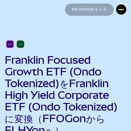
METAMASKを入手
METAMASKを入手
Franklin Focused
Growth ETF (Ondo
Tokenized)をFranklin
High Yield Corporate
ETF (Ondo Tokenized)
に変換（FFOGonから
FLHYonへ）