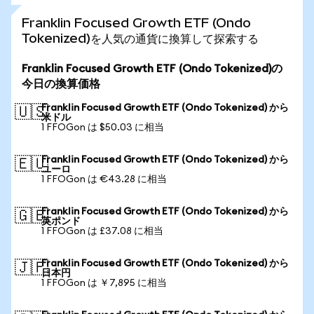
Franklin Focused Growth ETF (Ondo
Tokenized)を人気の通貨に換算して探索する
Franklin Focused Growth ETF (Ondo Tokenized)の
今日の換算価格
Franklin Focused Growth ETF (Ondo Tokenized) から
🇺🇸
米ドル
1 FFOGon は $50.03 に相当
Franklin Focused Growth ETF (Ondo Tokenized) から
🇪🇺
ユーロ
1 FFOGon は €43.28 に相当
Franklin Focused Growth ETF (Ondo Tokenized) から
🇬🇧
英ポンド
1 FFOGon は £37.08 に相当
Franklin Focused Growth ETF (Ondo Tokenized) から
🇯🇵
日本円
1 FFOGon は ￥7,895 に相当