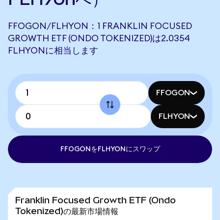
FFOGON/FLHYON：1 FRANKLIN FOCUSED
GROWTH ETF (ONDO TOKENIZED)は2.0354
FLHYONに相当します
FFOGON
FLHYON
FFOGONをFLHYONにスワップ
Franklin Focused Growth ETF (Ondo
Tokenized)の最新市場情報