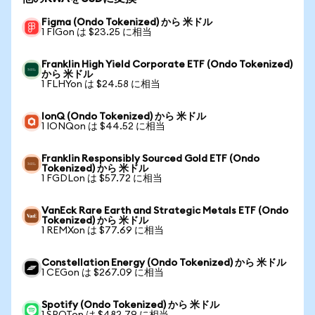
Figma (Ondo Tokenized) から 米ドル
1 FIGon は $23.25 に相当
Franklin High Yield Corporate ETF (Ondo Tokenized)
から 米ドル
1 FLHYon は $24.58 に相当
IonQ (Ondo Tokenized) から 米ドル
1 IONQon は $44.52 に相当
Franklin Responsibly Sourced Gold ETF (Ondo
Tokenized) から 米ドル
1 FGDLon は $57.72 に相当
VanEck Rare Earth and Strategic Metals ETF (Ondo
Tokenized) から 米ドル
1 REMXon は $77.69 に相当
Constellation Energy (Ondo Tokenized) から 米ドル
1 CEGon は $267.09 に相当
Spotify (Ondo Tokenized) から 米ドル