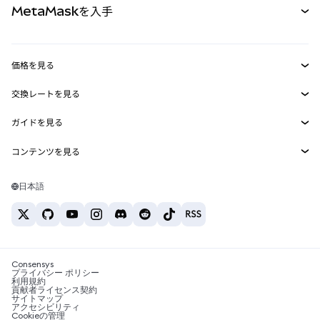
MetaMaskを入手
RWA
mUSD
新規
ダッシュボード
トランザクションシールド
収益化
Smart Accounts Kit
Agent Wallet
新規
価格を見る
埋め込みウォレット
Snaps
ビットコインの価格
交換レートを見る
MetaMask Connect
イーサリアムの価格
報酬
新規
BTC→USD
Solanaの価格
ガイドを見る
Snaps
セキュリティ
ETH→USD
BTCの購入
Shiba Inuの価格
USDT→INR
コンテンツを見る
Web3サービス
サポート
ETHの購入
Pepeの価格
ビットコインウォレット
BTC→USDT
SOLの購入
キャリア
Tetherの価格
Solanaウォレット
日本語
BTC→INR
PEPEの購入
お問い合わせ
USDCの価格
おすすめの暗号資産カード
ETH→USDT
USDTの購入
Chanlinkの価格
おすすめのモバイル暗号資産ウォレット
USDT→PHP
USDCの購入
Polymarketとは？
BTC→EUR
SHIBの購入
Consensys
税制関連ニュース
プライバシー ポリシー
利用規約
BNBの購入
貢献者ライセンス契約
暗号資産の購入方法は？
サイトマップ
アクセシビリティ
ビットコインを売るには？
Cookieの管理