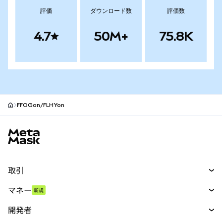
評価
ダウンロード数
評価数
4.7
50M+
75.8K
FFOGon/FLHYon
MetaMaskサイトフッター
取引
スワップ
マネー
新規
予測
新規
購入
開発者
パーペチュアル
新規
カード
ドキュメントを表示