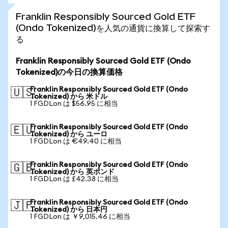
Franklin Responsibly Sourced Gold ETF
(Ondo Tokenized)を人気の通貨に換算して探索す
る
Franklin Responsibly Sourced Gold ETF (Ondo
Tokenized)の今日の換算価格
Franklin Responsibly Sourced Gold ETF (Ondo
🇺🇸
Tokenized) から 米ドル
1 FGDLon は $56.95 に相当
Franklin Responsibly Sourced Gold ETF (Ondo
🇪🇺
Tokenized) から ユーロ
1 FGDLon は €49.40 に相当
Franklin Responsibly Sourced Gold ETF (Ondo
🇬🇧
Tokenized) から 英ポンド
1 FGDLon は £42.38 に相当
Franklin Responsibly Sourced Gold ETF (Ondo
🇯🇵
Tokenized) から 日本円
1 FGDLon は ￥9,015.46 に相当