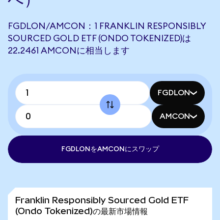
FGDLON/AMCON：1 FRANKLIN RESPONSIBLY
SOURCED GOLD ETF (ONDO TOKENIZED)は
22.2461 AMCONに相当します
FGDLON
AMCON
FGDLONをAMCONにスワップ
Franklin Responsibly Sourced Gold ETF
(Ondo Tokenized)の最新市場情報