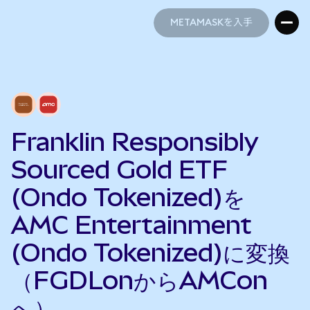
METAMASKを入手
METAMASKを入手
Franklin Responsibly
Sourced Gold ETF
(Ondo Tokenized)を
AMC Entertainment
(Ondo Tokenized)に変換
（FGDLonからAMCon
へ）