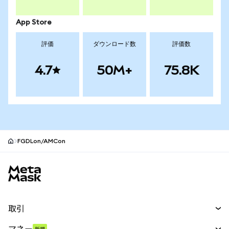
App Store
評価
ダウンロード数
評価数
4.7
50M+
75.8K
FGDLon/AMCon
MetaMaskサイトフッター
取引
スワップ
マネー
新規