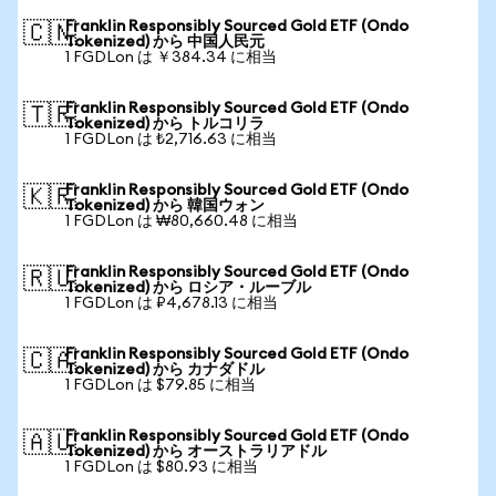
Franklin Responsibly Sourced Gold ETF (Ondo
🇨🇳
Tokenized) から 中国人民元
1 FGDLon は ￥384.34 に相当
Franklin Responsibly Sourced Gold ETF (Ondo
🇹🇷
Tokenized) から トルコリラ
1 FGDLon は ₺2,716.63 に相当
Franklin Responsibly Sourced Gold ETF (Ondo
🇰🇷
Tokenized) から 韓国ウォン
1 FGDLon は ₩80,660.48 に相当
Franklin Responsibly Sourced Gold ETF (Ondo
🇷🇺
Tokenized) から ロシア・ルーブル
1 FGDLon は ₽4,678.13 に相当
Franklin Responsibly Sourced Gold ETF (Ondo
🇨🇦
Tokenized) から カナダドル
1 FGDLon は $79.85 に相当
Franklin Responsibly Sourced Gold ETF (Ondo
🇦🇺
Tokenized) から オーストラリアドル
1 FGDLon は $80.93 に相当