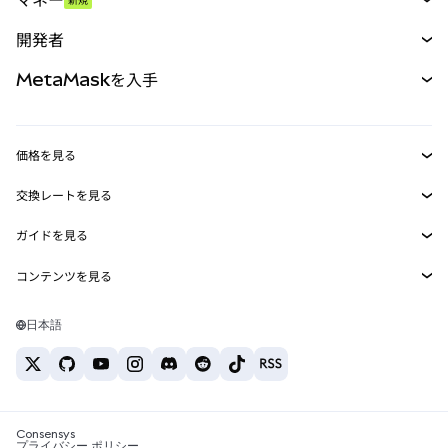
予測
新規
購入
開発者
パーペチュアル
新規
カード
ドキュメントを表示
MetaMaskを入手
RWA
mUSD
新規
ダッシュボード
トランザクションシールド
収益化
Smart Accounts Kit
Agent Wallet
新規
価格を見る
埋め込みウォレット
Snaps
ビットコインの価格
交換レートを見る
MetaMask Connect
イーサリアムの価格
報酬
新規
BTC→USD
Solanaの価格
ガイドを見る
Snaps
セキュリティ
ETH→USD
BTCの購入
Shiba Inuの価格
USDT→INR
コンテンツを見る
Web3サービス
サポート
ETHの購入
Pepeの価格
ビットコインウォレット
BTC→USDT
SOLの購入
キャリア
Tetherの価格
Solanaウォレット
日本語
BTC→INR
PEPEの購入
お問い合わせ
USDCの価格
おすすめの暗号資産カード
ETH→USDT
USDTの購入
Chanlinkの価格
おすすめのモバイル暗号資産ウォレット
USDT→PHP
USDCの購入
Polymarketとは？
BTC→EUR
SHIBの購入
Consensys
税制関連ニュース
プライバシー ポリシー