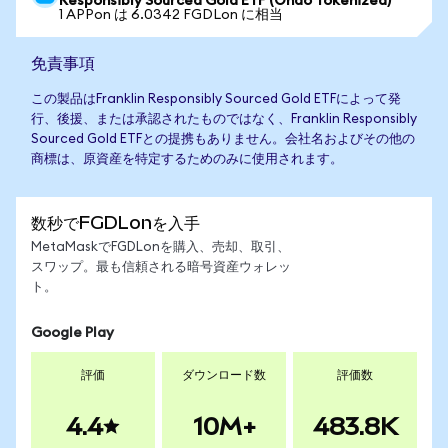
Responsibly Sourced Gold ETF (Ondo Tokenized)
1 APPon は 6.0342 FGDLon に相当
免責事項
この製品はFranklin Responsibly Sourced Gold ETFによって発
行、後援、または承認されたものではなく、Franklin Responsibly
Sourced Gold ETFとの提携もありません。会社名およびその他の
商標は、原資産を特定するためのみに使用されます。
数秒でFGDLonを入手
MetaMaskでFGDLonを購入、売却、取引、
スワップ。最も信頼される暗号資産ウォレッ
ト。
Google Play
評価
ダウンロード数
評価数
4.4
10M+
483.8K