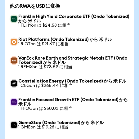
他のRWAをUSDに変換
Franklin High Yield Corporate ETF (Ondo Tokenized)
から 米ドル
1 FLHYon は $24.58 に相当
Riot Platforms (Ondo Tokenized) から 米ドル
1 RIOTon は $21.67 に相当
VanEck Rare Earth and Strategic Metals ETF (Ondo
Tokenized) から 米ドル
1 REMXon は $73.59 に相当
Constellation Energy (Ondo Tokenized) から 米ドル
1 CEGon は $265.44 に相当
Franklin Focused Growth ETF (Ondo Tokenized) から
米ドル
1 FFOGon は $50.03 に相当
GameStop (Ondo Tokenized) から 米ドル
1 GMEon は $19.28 に相当