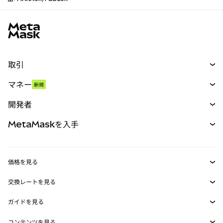
MetaMaskサイトフッター
取引
スワップ
マネー
新規
予測
新規
購入
開発者
パーペチュアル
新規
カード
ドキュメントを表示
MetaMaskを入手
RWA
mUSD
新規
ダッシュボード
トランザクションシールド
収益化
Smart Accounts Kit
Agent Wallet
新規
価格を見る
埋め込みウォレット
Snaps
ビットコインの価格
交換レートを見る
MetaMask Connect
イーサリアムの価格
報酬
新規
BTC→USD
Solanaの価格
ガイドを見る
Snaps
セキュリティ
ETH→USD
BTCの購入
Shiba Inuの価格
USDT→INR
コンテンツを見る
Web3サービス