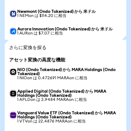
Newmont (Ondo Tokenized) から 米ドル
1 NEMon は $114.20 に相当
Aurora Innovation (Ondo Tokenized) から 米ドル
1 AURon は $7.07 に相当
さらに変換を探る
アセット変換の高度な機能
NIO (Ondo Tokenized) から MARA Holdings (Ondo
Tokenized)
1 NIOon は 0.472691 MARAon に相当
Applied Digital (Ondo Tokenized) から MARA
Holdings (Ondo Tokenized)
1 APLDon は 2.9484 MARAon に相当
Vanguard Value ETF (Ondo Tokenized) から MARA
Holdings (Ondo Tokenized)
1 VTVon は 22.4876 MARAon に相当