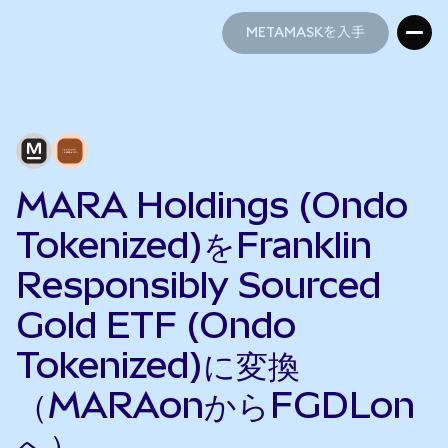
METAMASKを入手
METAMASKを入手
MARA Holdings (Ondo
Tokenized)をFranklin
Responsibly Sourced
Gold ETF (Ondo
Tokenized)に変換
（MARAonからFGDLon
へ）