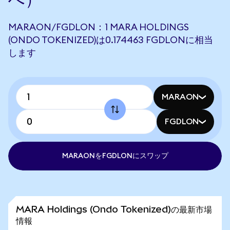
MARAON/FGDLON：1 MARA HOLDINGS
(ONDO TOKENIZED)は0.174463 FGDLONに相当
します
MARAON
FGDLON
MARAONをFGDLONにスワップ
MARA Holdings (Ondo Tokenized)の最新市場
情報