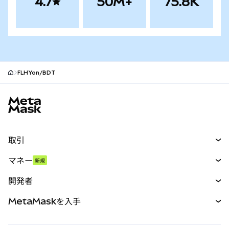
4.7
50M+
75.8K
FLHYon/BDT
MetaMaskサイトフッター
取引
スワップ
マネー
新規
予測
新規
購入
開発者
パーペチュアル
新規
カード
ドキュメントを表示
MetaMaskを入手
RWA
mUSD
新規
ダッシュボード
トランザクションシールド
収益化
Smart Accounts Kit