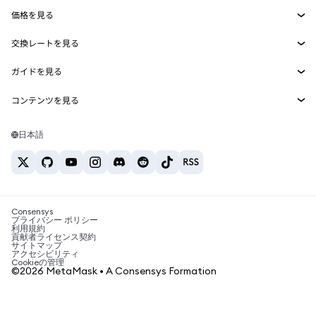
Agent Wallet
新規
価格を見る
埋め込みウォレット
Snaps
ビットコインの価格
交換レートを見る
MetaMask Connect
イーサリアムの価格
報酬
新規
BTC→USD
Solanaの価格
ガイドを見る
Snaps
セキュリティ
ETH→USD
BTCの購入
Shiba Inuの価格
USDT→INR
コンテンツを見る
Web3サービス
サポート
ETHの購入
Pepeの価格
ビットコインウォレット
BTC→USDT
SOLの購入
キャリア
Tetherの価格
Solanaウォレット
日本語
BTC→INR
PEPEの購入
お問い合わせ
USDCの価格
おすすめの暗号資産カード
ETH→USDT
USDTの購入
Chanlinkの価格
おすすめのモバイル暗号資産ウォレット
USDT→PHP
USDCの購入
Polymarketとは？
BTC→EUR
SHIBの購入
Consensys
税制関連ニュース
プライバシー ポリシー
利用規約
BNBの購入
貢献者ライセンス契約
暗号資産の購入方法は？
サイトマップ
アクセシビリティ
ビットコインを売るには？
Cookieの管理
©2026 MetaMask • A Consensys Formation