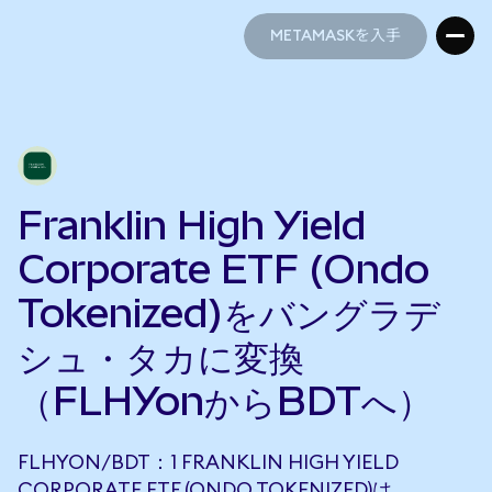
METAMASKを入手
METAMASKを入手
Franklin High Yield
Corporate ETF (Ondo
Tokenized)をバングラデ
シュ・タカに変換
（FLHYonからBDTへ）
FLHYON/BDT：1 FRANKLIN HIGH YIELD
CORPORATE ETF (ONDO TOKENIZED)は