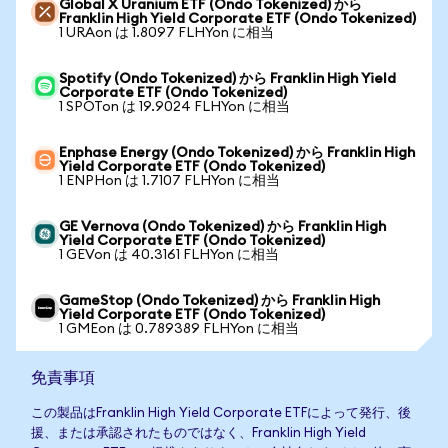
Global X Uranium ETF (Ondo Tokenized) から
Franklin High Yield Corporate ETF (Ondo Tokenized)
1 URAon は 1.8097 FLHYon に相当
Spotify (Ondo Tokenized) から Franklin High Yield
Corporate ETF (Ondo Tokenized)
1 SPOTon は 19.9024 FLHYon に相当
Enphase Energy (Ondo Tokenized) から Franklin High
Yield Corporate ETF (Ondo Tokenized)
1 ENPHon は 1.7107 FLHYon に相当
GE Vernova (Ondo Tokenized) から Franklin High
Yield Corporate ETF (Ondo Tokenized)
1 GEVon は 40.3161 FLHYon に相当
GameStop (Ondo Tokenized) から Franklin High
Yield Corporate ETF (Ondo Tokenized)
1 GMEon は 0.789389 FLHYon に相当
免責事項
この製品はFranklin High Yield Corporate ETFによって発行、後
援、または承認されたものではなく、Franklin High Yield