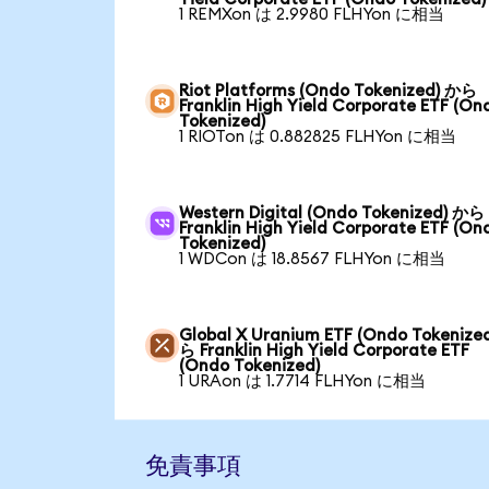
1 REMXon は 2.9980 FLHYon に相当
Riot Platforms (Ondo Tokenized) から
Franklin High Yield Corporate ETF (On
Tokenized)
1 RIOTon は 0.882825 FLHYon に相当
Western Digital (Ondo Tokenized) から
Franklin High Yield Corporate ETF (On
Tokenized)
1 WDCon は 18.8567 FLHYon に相当
Global X Uranium ETF (Ondo Tokenize
ら Franklin High Yield Corporate ETF
(Ondo Tokenized)
1 URAon は 1.7714 FLHYon に相当
免責事項