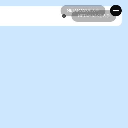
METAMASKを入手
METAMASKを入手
METAMASKを入手
METAMASKを入手