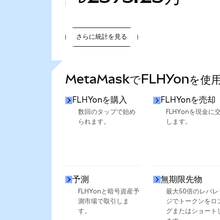
さらに統計を見る
さらに統計を見る
MetaMaskでFLHYonを
FLHYonを購入
FLHYonを売却
数回のタップで始め
FLHYonを現金に
られます。
します。
予測
無期限先物
FLHYonと暗号資産予
最大50倍のレバレ
測市場で取引しま
ジでトークンをロ
す。
グまたはショート