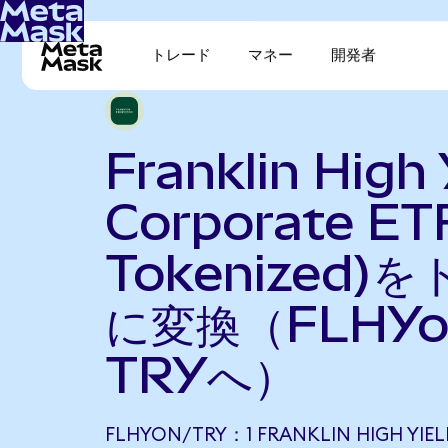
トレード
マネー
開発者
Franklin High 
Corporate ET
Tokenized)
に変換（FLHY
TRYへ）
FLHYON/TRY：1 FRANKLIN HIGH YIEL