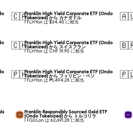
do
Franklin High Yield Corporate ETF (Ondo
🇨🇦
🇦
Tokenized) から カナダドル
1 FLHYon は $34.40 に相当
do
Franklin High Yield Corporate ETF (Ondo
🇨🇭
🇧
Tokenized) から スイスフラン
1 FLHYon は CHF 19.95 に相当
do
Franklin High Yield Corporate ETF (Ondo
🇵🇭
🇵
Tokenized) から フィリピン・ペソ
1 FLHYon は ₱1,494.28 に相当
ls
Franklin Responsibly Sourced Gold ETF
(Ondo Tokenized) から トルコリラ
1 FGDLon は ₺2,691.28 に相当