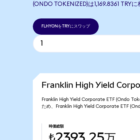
(ONDO TOKENIZED)は1,169.8361 T
FLHYONをTRYにスワップ
Franklin High Yield Co
Franklin High Yield Corporate ETF 
ため、Franklin High Yield Corporate E
時価総額
₺2393.25万