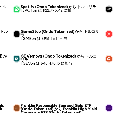
 トル
Spotify (Ondo Tokenized) から トルコリラ
1 SPOTon は ₺22,798.42 に相当
ら トル
GameStop (Ondo Tokenized) から トルコリ
ラ
1 GMEon は ₺918.86 に相当
d) か
GE Vernova (Ondo Tokenized) から トルコ
リラ
1 GEVon は ₺48,470.18 に相当
ls
Franklin Responsibly Sourced Gold ETF
gh
(Ondo Tokenized) から Franklin High Yield
Corporate ETF (Ondo Tokenized)