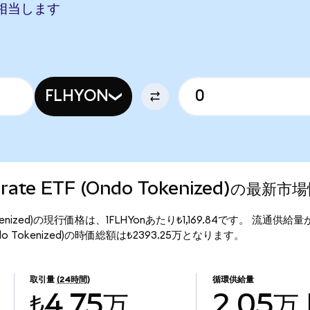
RYに相当します
FLHYON
rporate ETF (Ondo Tokenized)の最新市
(Ondo Tokenized)の現行価格は、1FLHYonあたり₺1,169.84です。 流通供給
TF (Ondo Tokenized)の時価総額は₺2393.25万となります。
取引量
(24時間)
循環供給量
₺4.75万
2.05万