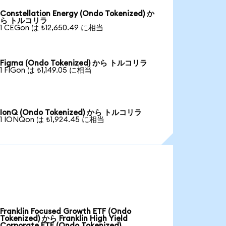
Constellation Energy (Ondo Tokenized) か
ら トルコリラ
1 CEGon は ₺12,650.49 に相当
Figma (Ondo Tokenized) から トルコリラ
1 FIGon は ₺1,149.05 に相当
IonQ (Ondo Tokenized) から トルコリラ
1 IONQon は ₺1,924.45 に相当
Franklin Focused Growth ETF (Ondo
Tokenized) から Franklin High Yield
Corporate ETF (Ondo Tokenized)