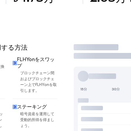
使用する方法
取引
FLHYonをスワッ
プ
交換
ブロックチェーン間
およびブロックチェ
ーン上でFLHYonを取
15分
30分
引します。
ステーキング
ッ
暗号資産を運用して
ン
受動的所得を得まし
し
ょう。