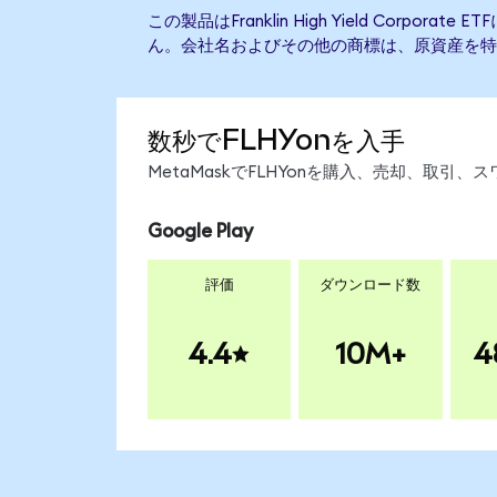
この製品はFranklin High Yield Corpor
ん。会社名およびその他の商標は、原資産を特
数秒でFLHYonを入手
MetaMaskでFLHYonを購入、売却、取
Google Play
評価
ダウンロード数
4.4
10M+
4