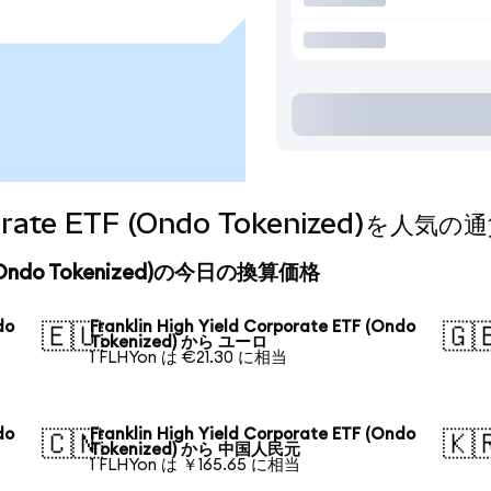
Corporate ETF (Ondo Tokenized)
ETF (Ondo Tokenized)の今日の換算価格
do
Franklin High Yield Corporate ETF (Ondo
🇪🇺
🇬
Tokenized) から ユーロ
1 FLHYon は €21.30 に相当
do
Franklin High Yield Corporate ETF (Ondo
🇨🇳
🇰
Tokenized) から 中国人民元
1 FLHYon は ￥165.65 に相当