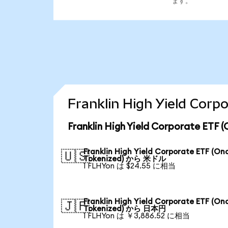
ます。
Franklin High Yield 
Franklin High Yield Corporate 
Franklin High Yield Corporate ETF (On
🇺🇸
Tokenized) から 米ドル
1 FLHYon は $24.55 に相当
Franklin High Yield Corporate ETF (On
🇯🇵
Tokenized) から 日本円
1 FLHYon は ￥3,886.52 に相当