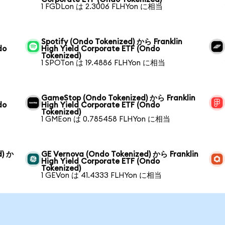
1 FGDLon は 2.3006 FLHYon に相当
Spotify (Ondo Tokenized) から Franklin
do
High Yield Corporate ETF (Ondo
Tokenized)
1 SPOTon は 19.4886 FLHYon に相当
GameStop (Ondo Tokenized) から Franklin
do
High Yield Corporate ETF (Ondo
Tokenized)
1 GMEon は 0.785458 FLHYon に相当
d) か
GE Vernova (Ondo Tokenized) から Franklin
High Yield Corporate ETF (Ondo
Tokenized)
1 GEVon は 41.4333 FLHYon に相当