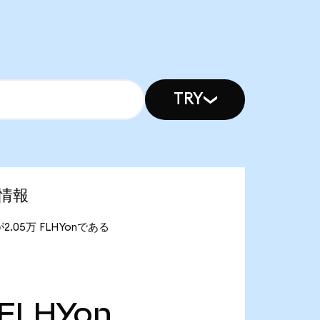
TRY
場情報
量が2.05万 FLHYonである
FLHYon