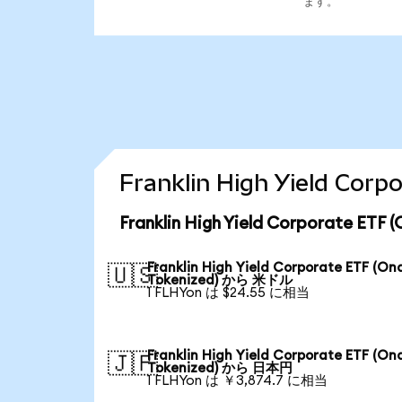
ます。
Franklin High Yield 
Franklin High Yield Corporate 
Franklin High Yield Corporate ETF (On
🇺🇸
Tokenized) から 米ドル
1 FLHYon は $24.55 に相当
Franklin High Yield Corporate ETF (On
🇯🇵
Tokenized) から 日本円
1 FLHYon は ￥3,874.7 に相当