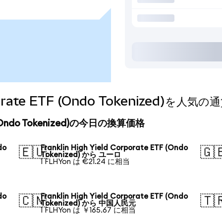
Corporate ETF (Ondo Tokenized)
ETF (Ondo Tokenized)の今日の換算価格
do
Franklin High Yield Corporate ETF (Ondo
🇪🇺
🇬
Tokenized) から ユーロ
1 FLHYon は €21.24 に相当
do
Franklin High Yield Corporate ETF (Ondo
🇨🇳
🇹
Tokenized) から 中国人民元
1 FLHYon は ￥165.67 に相当