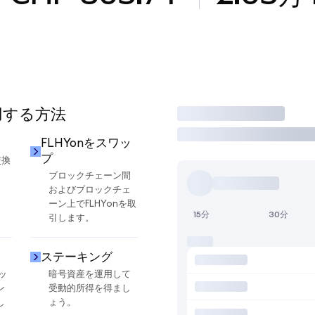
使用する方法
取引
FLHYonをスワッ
プ
交換
ブロックチェーン間
およびブロックチェ
ーン上でFLHYonを取
15分
30分
引します。
ステーキング
ッ
暗号資産を運用して
ン
受動的所得を得まし
し
ょう。