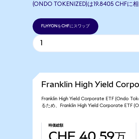
(ONDO TOKENIZED)は19.8405 CH
FLHYONをCHFにスワップ
Franklin High Yield Co
Franklin High Yield Corporate ETF 
るため、Franklin High Yield Corporate 
時価総額
CHF 40.59万