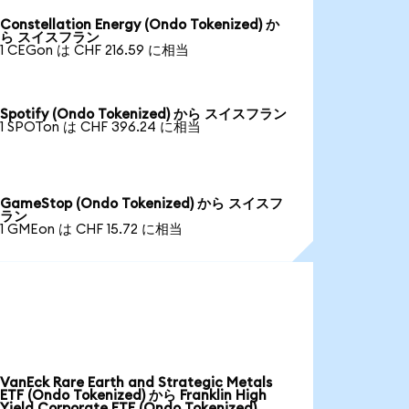
Constellation Energy (Ondo Tokenized) か
ら スイスフラン
1 CEGon は CHF 216.59 に相当
Spotify (Ondo Tokenized) から スイスフラン
1 SPOTon は CHF 396.24 に相当
GameStop (Ondo Tokenized) から スイスフ
ラン
1 GMEon は CHF 15.72 に相当
VanEck Rare Earth and Strategic Metals
ETF (Ondo Tokenized) から Franklin High
Yield Corporate ETF (Ondo Tokenized)