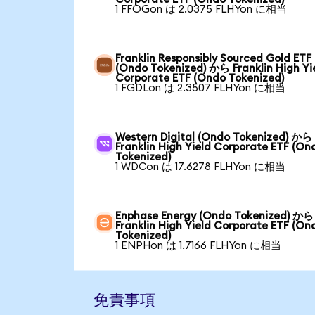
1 FFOGon は 2.0375 FLHYon に相当
Franklin Responsibly Sourced Gold ETF
(Ondo Tokenized) から Franklin High Yi
Corporate ETF (Ondo Tokenized)
1 FGDLon は 2.3507 FLHYon に相当
Western Digital (Ondo Tokenized) から
Franklin High Yield Corporate ETF (On
Tokenized)
1 WDCon は 17.6278 FLHYon に相当
Enphase Energy (Ondo Tokenized) から
Franklin High Yield Corporate ETF (On
Tokenized)
1 ENPHon は 1.7166 FLHYon に相当
免責事項