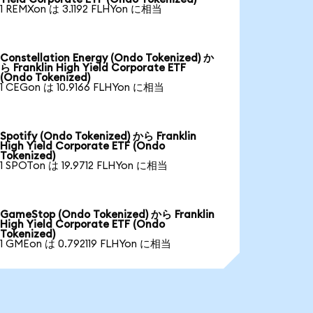
1 REMXon は 3.1192 FLHYon に相当
Constellation Energy (Ondo Tokenized) か
ら Franklin High Yield Corporate ETF
(Ondo Tokenized)
1 CEGon は 10.9166 FLHYon に相当
Spotify (Ondo Tokenized) から Franklin
High Yield Corporate ETF (Ondo
Tokenized)
1 SPOTon は 19.9712 FLHYon に相当
GameStop (Ondo Tokenized) から Franklin
High Yield Corporate ETF (Ondo
Tokenized)
1 GMEon は 0.792119 FLHYon に相当