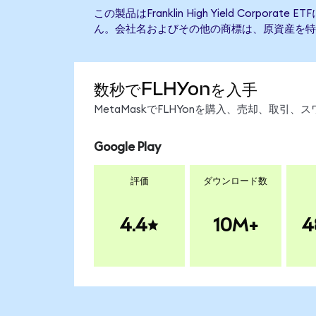
この製品はFranklin High Yield Corpor
ん。会社名およびその他の商標は、原資産を特
数秒でFLHYonを入手
MetaMaskでFLHYonを購入、売却、取
Google Play
評価
ダウンロード数
4.4
10M+
4