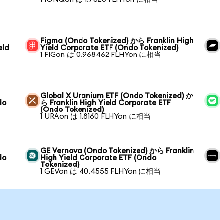
Figma (Ondo Tokenized) から Franklin High
eld
Yield Corporate ETF (Ondo Tokenized)
1 FIGon は 0.968462 FLHYon に相当
Global X Uranium ETF (Ondo Tokenized) か
do
ら Franklin High Yield Corporate ETF
(Ondo Tokenized)
1 URAon は 1.8160 FLHYon に相当
GE Vernova (Ondo Tokenized) から Franklin
do
High Yield Corporate ETF (Ondo
Tokenized)
1 GEVon は 40.4555 FLHYon に相当