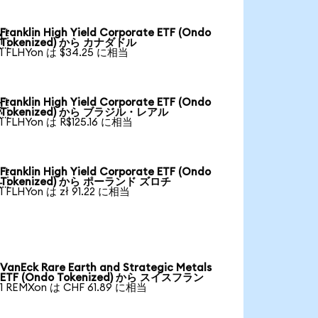
Franklin High Yield Corporate ETF (Ondo

Tokenized) から カナダドル
1 FLHYon は $34.25 に相当
Franklin High Yield Corporate ETF (Ondo

Tokenized) から ブラジル・レアル
1 FLHYon は R$125.16 に相当
Franklin High Yield Corporate ETF (Ondo

Tokenized) から ポーランド ズロチ
1 FLHYon は zł 91.22 に相当
VanEck Rare Earth and Strategic Metals
ETF (Ondo Tokenized) から スイスフラン
1 REMXon は CHF 61.89 に相当