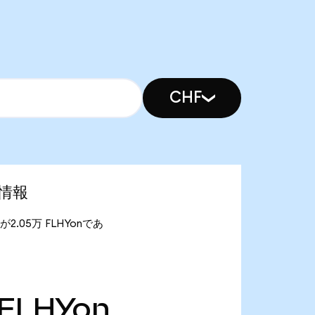
CHF
場情報
給量が2.05万 FLHYonであ
FLHYon