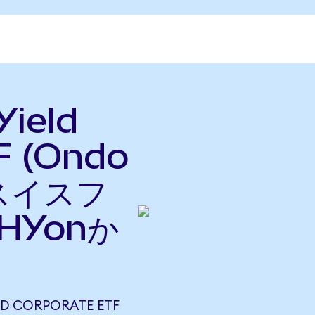
Yield
F (Ondo
をスイスフ
HYonか
LD CORPORATE ETF