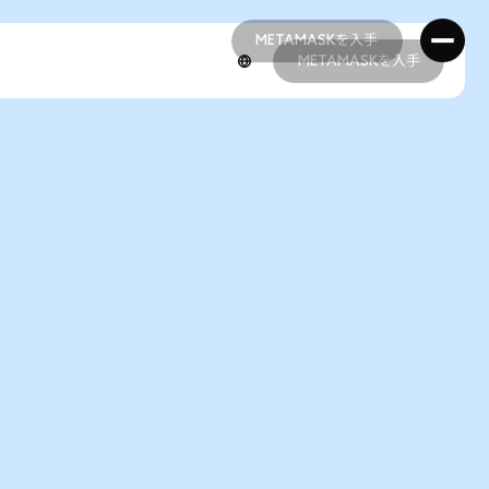
METAMASKを入手
METAMASKを入手
METAMASKを入手
METAMASKを入手