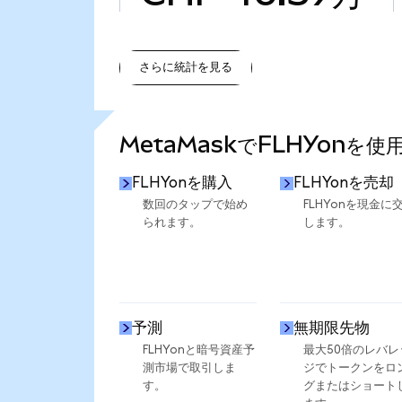
さらに統計を見る
さらに統計を見る
MetaMaskでFLHYonを
FLHYonを購入
FLHYonを売却
数回のタップで始め
FLHYonを現金に
られます。
します。
予測
無期限先物
FLHYonと暗号資産予
最大50倍のレバレ
測市場で取引しま
ジでトークンをロ
す。
グまたはショート