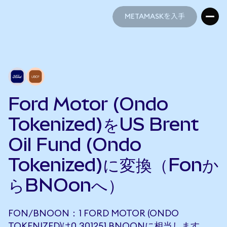
METAMASKを入手
METAMASKを入手
Ford Motor (Ondo
Tokenized)をUS Brent
Oil Fund (Ondo
Tokenized)に変換（Fonか
らBNOonへ）
FON/BNOON：1 FORD MOTOR (ONDO
TOKENIZED)は0.301251 BNOONに相当します