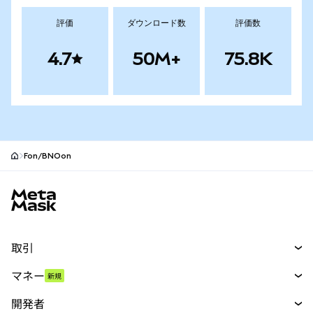
評価
ダウンロード数
評価数
4.7
50M+
75.8K
Fon/BNOon
MetaMaskサイトフッター
取引
スワップ
マネー
新規
予測
新規
購入
開発者
パーペチュアル
新規