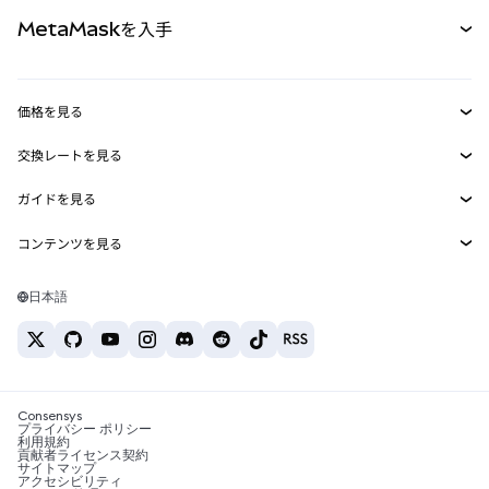
カード
ドキュメントを表示
MetaMaskを入手
RWA
mUSD
新規
ダッシュボード
トランザクションシールド
収益化
Smart Accounts Kit
Agent Wallet
新規
価格を見る
埋め込みウォレット
Snaps
ビットコインの価格
交換レートを見る
MetaMask Connect
イーサリアムの価格
報酬
新規
BTC→USD
Solanaの価格
ガイドを見る
Snaps
セキュリティ
ETH→USD
BTCの購入
Shiba Inuの価格
USDT→INR
コンテンツを見る
Web3サービス
サポート
ETHの購入
Pepeの価格
ビットコインウォレット
BTC→USDT
SOLの購入
キャリア
Tetherの価格
Solanaウォレット
日本語
BTC→INR
PEPEの購入
お問い合わせ
USDCの価格
おすすめの暗号資産カード
ETH→USDT
USDTの購入
Chanlinkの価格
おすすめのモバイル暗号資産ウォレット
USDT→PHP
USDCの購入
Polymarketとは？
BTC→EUR
SHIBの購入
Consensys
税制関連ニュース
プライバシー ポリシー
利用規約
BNBの購入
貢献者ライセンス契約
暗号資産の購入方法は？
サイトマップ
アクセシビリティ