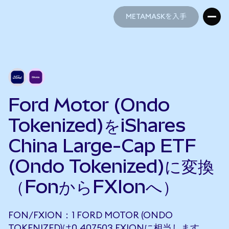
METAMASKを入手
METAMASKを入手
Ford Motor (Ondo
Tokenized)をiShares
China Large-Cap ETF
(Ondo Tokenized)に変換
（FonからFXIonへ）
FON/FXION：1 FORD MOTOR (ONDO
TOKENIZED)は0.407503 FXIONに相当します