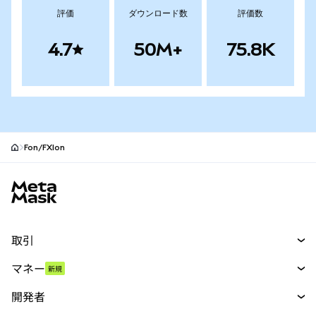
評価
ダウンロード数
評価数
4.7
50M+
75.8K
Fon/FXIon
MetaMaskサイトフッター
取引
スワップ
マネー
新規
予測
新規
購入
開発者
パーペチュアル
新規
カード
ドキュメントを表示