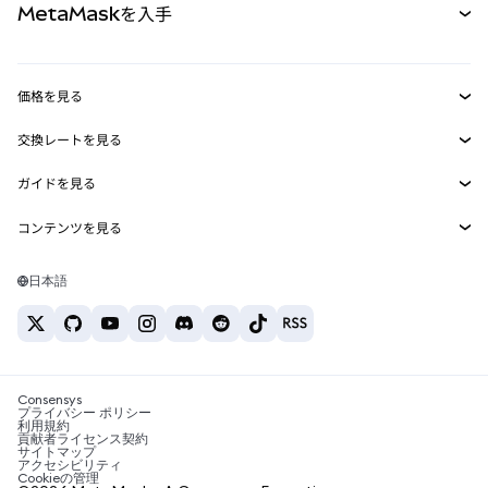
MetaMaskを入手
RWA
mUSD
新規
ダッシュボード
トランザクションシールド
収益化
Smart Accounts Kit
Agent Wallet
新規
価格を見る
埋め込みウォレット
Snaps
ビットコインの価格
交換レートを見る
MetaMask Connect
イーサリアムの価格
報酬
新規
BTC→USD
Solanaの価格
ガイドを見る
Snaps
セキュリティ
ETH→USD
BTCの購入
Shiba Inuの価格
USDT→INR
コンテンツを見る
Web3サービス
サポート
ETHの購入
Pepeの価格
ビットコインウォレット
BTC→USDT
SOLの購入
キャリア
Tetherの価格
Solanaウォレット
日本語
BTC→INR
PEPEの購入
お問い合わせ
USDCの価格
おすすめの暗号資産カード
ETH→USDT
USDTの購入
Chanlinkの価格
おすすめのモバイル暗号資産ウォレット
USDT→PHP
USDCの購入
Polymarketとは？
BTC→EUR
SHIBの購入
Consensys
税制関連ニュース
プライバシー ポリシー
利用規約
BNBの購入
貢献者ライセンス契約
暗号資産の購入方法は？
サイトマップ
アクセシビリティ
ビットコインを売るには？
Cookieの管理