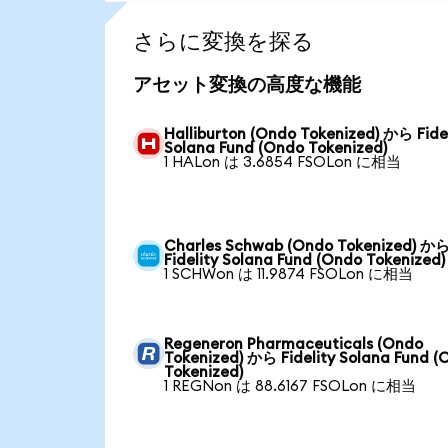
さらに変換を探る
アセット変換の高度な機能
Halliburton (Ondo Tokenized) から Fide
Solana Fund (Ondo Tokenized)
1 HALon は 3.6854 FSOLon に相当
Charles Schwab (Ondo Tokenized) か
Fidelity Solana Fund (Ondo Tokenized)
1 SCHWon は 11.9874 FSOLon に相当
Regeneron Pharmaceuticals (Ondo
Tokenized) から Fidelity Solana Fund (
Tokenized)
1 REGNon は 88.6167 FSOLon に相当