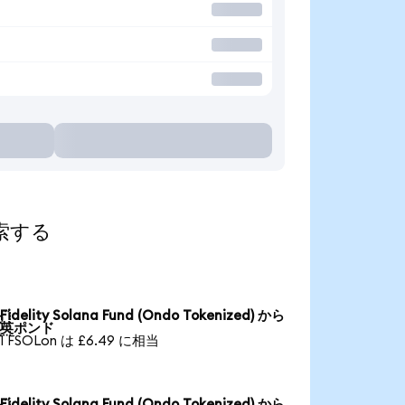
探索する
Fidelity Solana Fund (Ondo Tokenized) から

英ポンド
1 FSOLon は £6.49 に相当
Fidelity Solana Fund (Ondo Tokenized) から