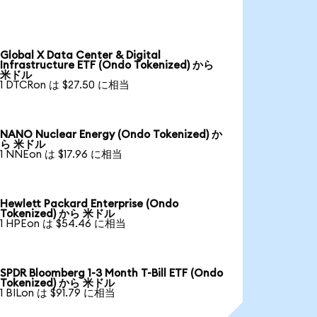
Global X Data Center & Digital
Infrastructure ETF (Ondo Tokenized) から
米ドル
1 DTCRon は $27.50 に相当
NANO Nuclear Energy (Ondo Tokenized) か
ら 米ドル
1 NNEon は $17.96 に相当
Hewlett Packard Enterprise (Ondo
Tokenized) から 米ドル
1 HPEon は $54.46 に相当
SPDR Bloomberg 1-3 Month T-Bill ETF (Ondo
Tokenized) から 米ドル
1 BILon は $91.79 に相当