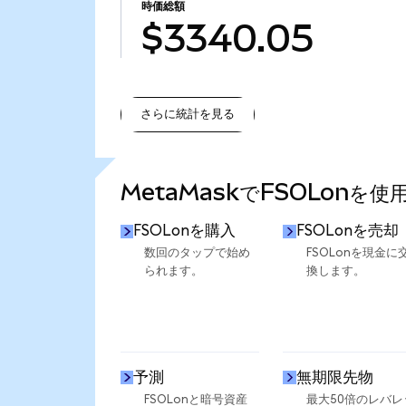
時価総額
$3340.05
さらに統計を見る
さらに統計を見る
MetaMaskでFSOLonを
FSOLonを購入
FSOLonを売却
数回のタップで始め
FSOLonを現金に
られます。
換します。
予測
無期限先物
FSOLonと暗号資産
最大50倍のレバレ