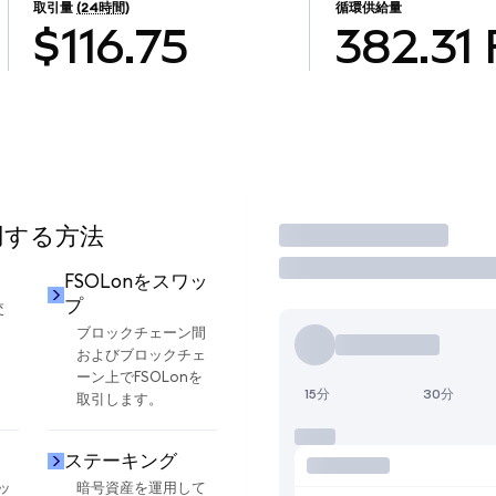
取引量
(24時間)
循環供給量
$116.75
382.31
使用する方法
取引
FSOLonをスワッ
プ
交
ブロックチェーン間
およびブロックチェ
ーン上でFSOLonを
15分
30分
取引します。
ステーキング
ッ
暗号資産を運用して