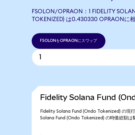
FSOLON/OPRAON：1 FIDELITY SOLA
TOKENIZED) は0.430330 OPRAO
FSOLONをOPRAONにスワップ
Fidelity Solana Fund (
Fidelity Solana Fund (Ondo Tokeniz
Solana Fund (Ondo Tokenized) の時価総