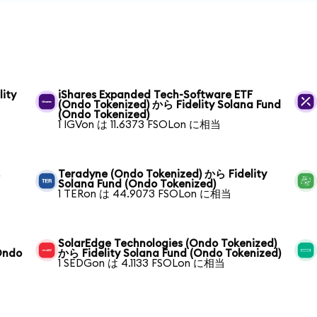
lity
iShares Expanded Tech-Software ETF
(Ondo Tokenized) から Fidelity Solana Fund
(Ondo Tokenized)
1 IGVon は 11.6373 FSOLon に相当
ら
Teradyne (Ondo Tokenized) から Fidelity
Solana Fund (Ondo Tokenized)
1 TERon は 44.9073 FSOLon に相当
SolarEdge Technologies (Ondo Tokenized)
Ondo
から Fidelity Solana Fund (Ondo Tokenized)
1 SEDGon は 4.1133 FSOLon に相当