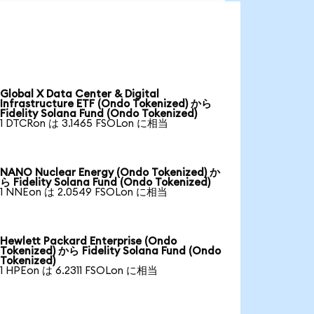
Global X Data Center & Digital
Infrastructure ETF (Ondo Tokenized) から
Fidelity Solana Fund (Ondo Tokenized)
1 DTCRon は 3.1465 FSOLon に相当
NANO Nuclear Energy (Ondo Tokenized) か
ら Fidelity Solana Fund (Ondo Tokenized)
1 NNEon は 2.0549 FSOLon に相当
Hewlett Packard Enterprise (Ondo
Tokenized) から Fidelity Solana Fund (Ondo
Tokenized)
1 HPEon は 6.2311 FSOLon に相当