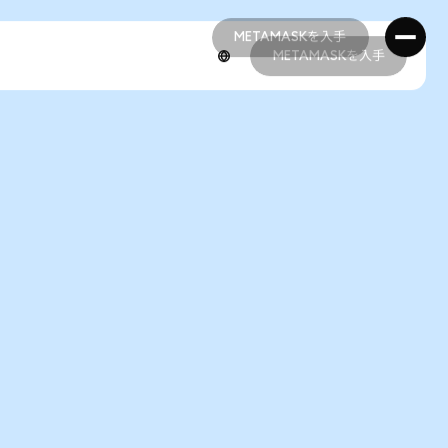
METAMASKを入手
METAMASKを入手
METAMASKを入手
METAMASKを入手