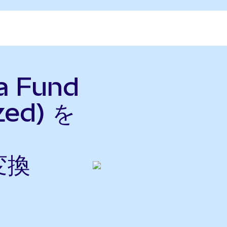
na Fund
zed) を
変換