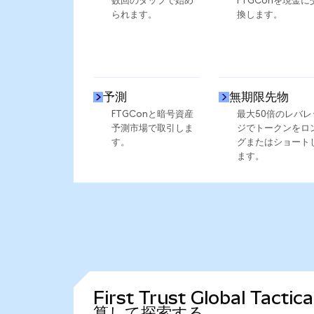
数回のタップで始め
FTGConを現金に
られます。
換します。
予測
無期限先物
FTGConと暗号資産
最大50倍のレバレ
予測市場で取引しま
ジでトークンをロ
す。
グまたはショート
ます。
First Trust Global Tac
算して探索する