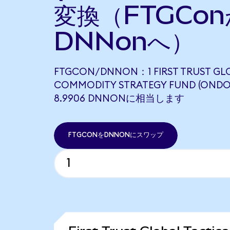
変換（FTGCo
DNNonへ）
FTGCON/DNNON：1 FIRST TRUST GL
COMMODITY STRATEGY FUND (ONDO
8.9906 DNNONに相当します
FTGCONをDNNONにスワップ