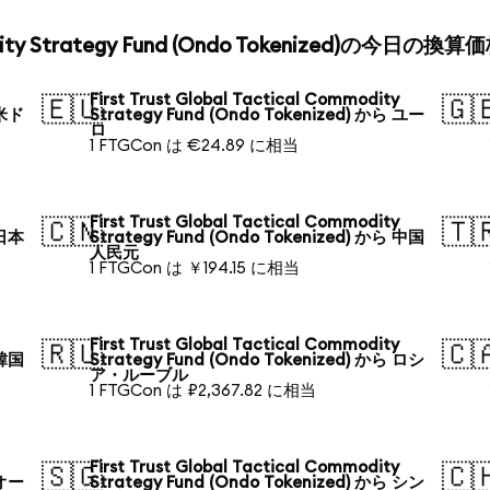
mmodity Strategy Fund (Ondo Tokenized)の今日の換算
First Trust Global Tactical Commodity
🇪🇺
🇬
 米ド
Strategy Fund (Ondo Tokenized) から ユー
ロ
1 FTGCon は €24.89 に相当
First Trust Global Tactical Commodity
🇨🇳
🇹
 日本
Strategy Fund (Ondo Tokenized) から 中国
人民元
1 FTGCon は ￥194.15 に相当
First Trust Global Tactical Commodity
🇷🇺
🇨
 韓国
Strategy Fund (Ondo Tokenized) から ロシ
ア・ルーブル
1 FTGCon は ₽2,367.82 に相当
First Trust Global Tactical Commodity
🇸🇬
🇨
 オー
Strategy Fund (Ondo Tokenized) から シン