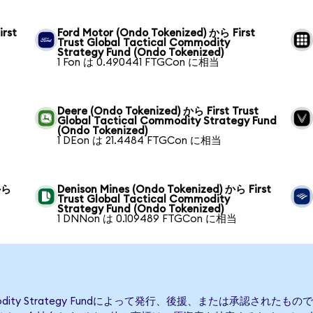
irst
Ford Motor (Ondo Tokenized) から First
Trust Global Tactical Commodity
Strategy Fund (Ondo Tokenized)
1 Fon は 0.490441 FTGCon に相当
ら
Deere (Ondo Tokenized) から First Trust
Global Tactical Commodity Strategy Fund
(Ondo Tokenized)
1 DEon は 21.4484 FTGCon に相当
から
Denison Mines (Ondo Tokenized) から First
Trust Global Tactical Commodity
Strategy Fund (Ondo Tokenized)
1 DNNon は 0.109489 FTGCon に相当
Commodity Strategy Fundによって発行、後援、または承認されたものではなく、F