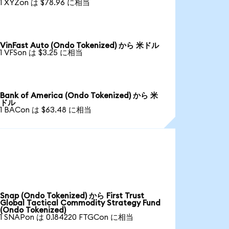
1 XYZon は $78.96 に相当
VinFast Auto (Ondo Tokenized) から 米ドル
1 VFSon は $3.25 に相当
Bank of America (Ondo Tokenized) から 米
ドル
1 BACon は $63.48 に相当
Snap (Ondo Tokenized) から First Trust
Global Tactical Commodity Strategy Fund
(Ondo Tokenized)
1 SNAPon は 0.184220 FTGCon に相当