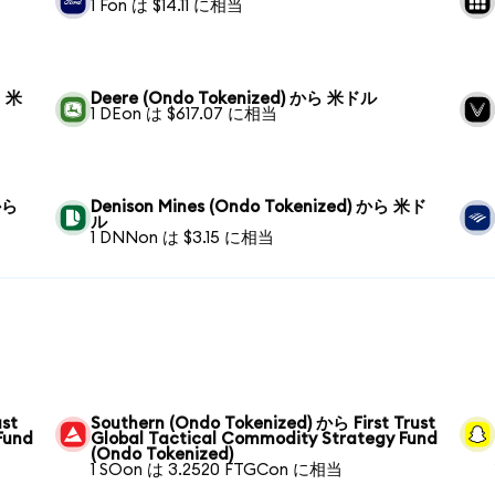
1 Fon は $14.11 に相当
ら 米
Deere (Ondo Tokenized) から 米ドル
1 DEon は $617.07 に相当
から
Denison Mines (Ondo Tokenized) から 米ド
ル
1 DNNon は $3.15 に相当
ust
Southern (Ondo Tokenized) から First Trust
Fund
Global Tactical Commodity Strategy Fund
(Ondo Tokenized)
1 SOon は 3.2520 FTGCon に相当