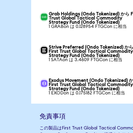
Grab Holdings (Ondo Tokenized) から F
Trust Global Tactical Commodity
Strategy Fund (Ondo Tokenized)
1 GRABon は 0.128954 FTGCon に相当
Strive Preferred (Ondo Tokenized) か
First Trust Global Tactical Commodity
Strategy Fund (Ondo Tokenized)
1 SATAon は 3.4609 FTGCon に相当
Exodus Movement (Ondo Tokenized) 
First Trust Global Tactical Commodity
Strategy Fund (Ondo Tokenized)
1 EXODon は 0.175182 FTGCon に相当
免責事項
この製品はFirst Trust Global Tactical 