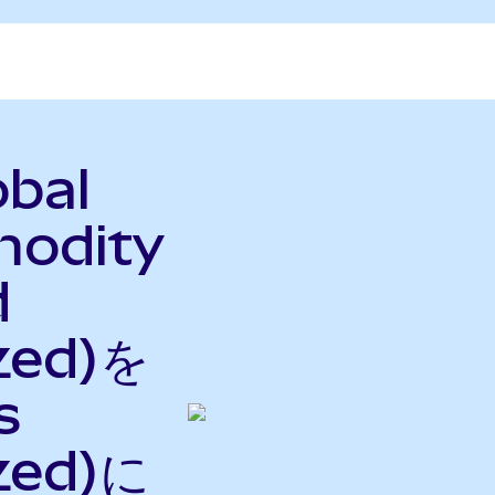
obal
modity
d
zed)を
s
zed)に