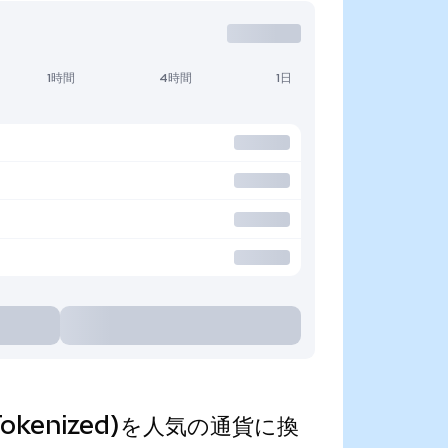
1時間
4時間
1日
ndo Tokenized)を人気の通貨に換