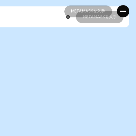
METAMASKを入手
METAMASKを入手
METAMASKを入手
METAMASKを入手