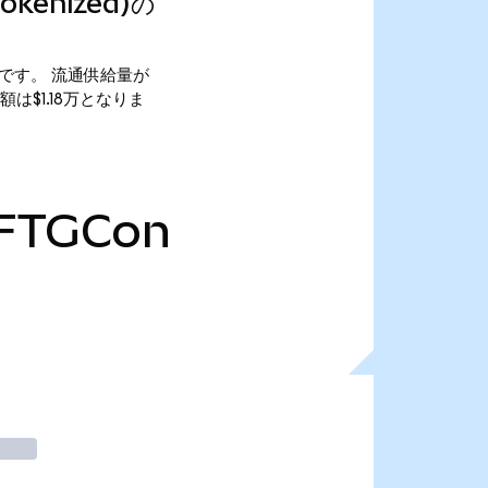
Tokenized)の
$28.77です。 流通供給量が
の時価総額は$1.18万となりま
FTGCon