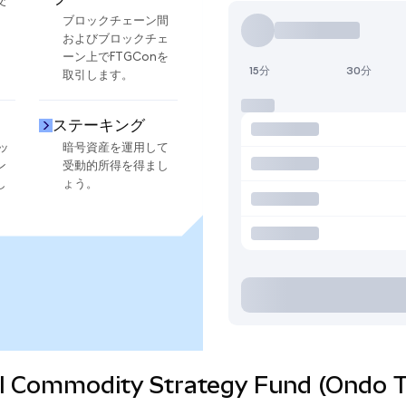
交
ブロックチェーン間
およびブロックチェ
ーン上でFTGConを
15分
30分
取引します。
ステーキング
ッ
暗号資産を運用して
ン
受動的所得を得まし
し
ょう。
tical Commodity Strategy Fund (O