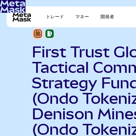
トレード
マネー
開発者
First Trust Gl
Tactical Com
Strategy Fun
(Ondo Tokeni
Denison Mine
(Ondo Tokeni