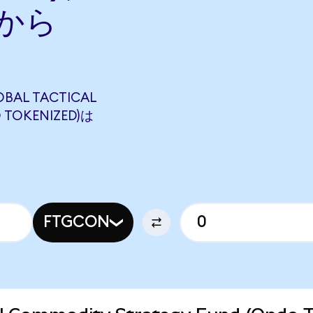
nから
OBAL TACTICAL
 TOKENIZED)は
FTGCON