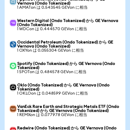
Vernova (Ondo Tokenized)
1 AMATon は 0.543545 GEVon に相当
Western Digital (Ondo Tokenized) から GE Vernova
(Ondo Tokenized)
1 WDCon は 0.444570 GEVon に相当
Occidental Petroleum (Ondo Tokenized) から GE
Vernova (Ondo Tokenized)
1 OXYon は 0.055304 GEVon に相当
Spotify (Ondo Tokenized) から GE Vernova (Ondo
Tokenized)
1 SPOTon は 0.484578 GEVon に相当
Oklo (Ondo Tokenized) から GE Vernova (Ondo
Tokenized)
1 OKLOon は 0.048599 GEVon に相当
VanEck Rare Earth and Strategic Metals ETF (Ondo
Tokenized) から GE Vernova (Ondo Tokenized)
1 REMXon は 0.077978 GEVon に相当
Redwire (Ondo Tokenized) から GE Vernova (Ondo