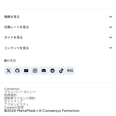
mUSD
新規
ダッシュボード
トランザクションシールド
収益化
Smart Accounts Kit
Agent Wallet
新規
価格を見る
埋め込みウォレット
Snaps
ビットコインの価格
交換レートを見る
MetaMask Connect
イーサリアムの価格
報酬
新規
BTC→USD
Solanaの価格
ガイドを見る
Snaps
セキュリティ
ETH→USD
BTCの購入
Shiba Inuの価格
USDT→INR
コンテンツを見る
Web3サービス
サポート
ETHの購入
Pepeの価格
ビットコインウォレット
BTC→USDT
SOLの購入
キャリア
Tetherの価格
Solanaウォレット
日本語
BTC→INR
PEPEの購入
お問い合わせ
USDCの価格
おすすめの暗号資産カード
ETH→USDT
USDTの購入
Chanlinkの価格
おすすめのモバイル暗号資産ウォレット
USDT→PHP
USDCの購入
Polymarketとは？
BTC→EUR
SHIBの購入
Consensys
税制関連ニュース
プライバシー ポリシー
利用規約
BNBの購入
貢献者ライセンス契約
暗号資産の購入方法は？
サイトマップ
アクセシビリティ
ビットコインを売るには？
Cookieの管理
©2026 MetaMask • A Consensys Formation