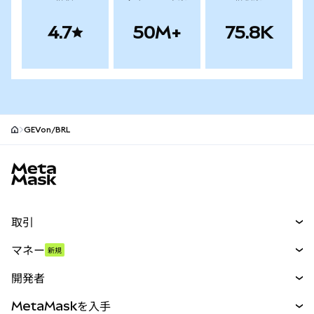
4.7
50M+
75.8K
GEVon/BRL
MetaMaskサイトフッター
取引
スワップ
マネー
新規
予測
新規
購入
開発者
パーペチュアル
新規
カード
ドキュメントを表示
MetaMaskを入手
RWA