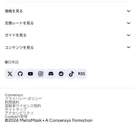
収益化
Smart Accounts Kit
Agent Wallet
新規
価格を見る
埋め込みウォレット
Snaps
ビットコインの価格
交換レートを見る
MetaMask Connect
イーサリアムの価格
報酬
新規
BTC→USD
Solanaの価格
ガイドを見る
Snaps
セキュリティ
ETH→USD
BTCの購入
Shiba Inuの価格
USDT→INR
コンテンツを見る
Web3サービス
サポート
ETHの購入
Pepeの価格
ビットコインウォレット
BTC→USDT
SOLの購入
キャリア
Tetherの価格
Solanaウォレット
日本語
BTC→INR
PEPEの購入
お問い合わせ
USDCの価格
おすすめの暗号資産カード
ETH→USDT
USDTの購入
Chanlinkの価格
おすすめのモバイル暗号資産ウォレット
USDT→PHP
USDCの購入
Polymarketとは？
BTC→EUR
SHIBの購入
Consensys
税制関連ニュース
プライバシー ポリシー
利用規約
BNBの購入
貢献者ライセンス契約
暗号資産の購入方法は？
サイトマップ
アクセシビリティ
ビットコインを売るには？
Cookieの管理
©2026 MetaMask • A Consensys Formation