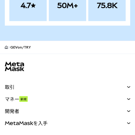
4.7
50M+
75.8K
GEVon/TRY
MetaMaskサイトフッター
取引
スワップ
マネー
新規
予測
新規
購入
開発者
パーペチュアル
新規
カード
ドキュメントを表示
MetaMaskを入手
RWA
mUSD
新規
ダッシュボード
トランザクションシールド