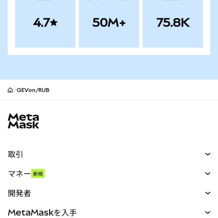
4.7
50M+
75.8K
GEVon/RUB
MetaMaskサイトフッター
取引
スワップ
マネー
新規
予測
新規
購入
開発者
パーペチュアル
新規
カード
ドキュメントを表示
MetaMaskを入手
RWA