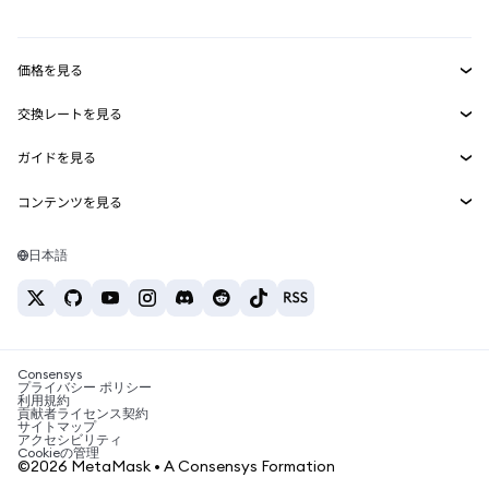
mUSD
新規
ダッシュボード
トランザクションシールド
収益化
Smart Accounts Kit
Agent Wallet
新規
価格を見る
埋め込みウォレット
Snaps
ビットコインの価格
交換レートを見る
MetaMask Connect
イーサリアムの価格
報酬
新規
BTC→USD
Solanaの価格
ガイドを見る
Snaps
セキュリティ
ETH→USD
BTCの購入
Shiba Inuの価格
USDT→INR
コンテンツを見る
Web3サービス
サポート
ETHの購入
Pepeの価格
ビットコインウォレット
BTC→USDT
SOLの購入
キャリア
Tetherの価格
Solanaウォレット
日本語
BTC→INR
PEPEの購入
お問い合わせ
USDCの価格
おすすめの暗号資産カード
ETH→USDT
USDTの購入
Chanlinkの価格
おすすめのモバイル暗号資産ウォレット
USDT→PHP
USDCの購入
Polymarketとは？
BTC→EUR
SHIBの購入
Consensys
税制関連ニュース
プライバシー ポリシー
利用規約
BNBの購入
貢献者ライセンス契約
暗号資産の購入方法は？
サイトマップ
アクセシビリティ
ビットコインを売るには？
Cookieの管理
©2026 MetaMask • A Consensys Formation