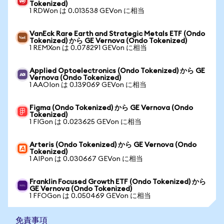
Tokenized)
1 RDWon は 0.013538 GEVon に相当
VanEck Rare Earth and Strategic Metals ETF (Ondo
Tokenized) から GE Vernova (Ondo Tokenized)
1 REMXon は 0.078291 GEVon に相当
Applied Optoelectronics (Ondo Tokenized) から GE
Vernova (Ondo Tokenized)
1 AAOIon は 0.139069 GEVon に相当
Figma (Ondo Tokenized) から GE Vernova (Ondo
Tokenized)
1 FIGon は 0.023625 GEVon に相当
Arteris (Ondo Tokenized) から GE Vernova (Ondo
Tokenized)
1 AIPon は 0.030667 GEVon に相当
Franklin Focused Growth ETF (Ondo Tokenized) から
GE Vernova (Ondo Tokenized)
1 FFOGon は 0.050469 GEVon に相当
免責事項