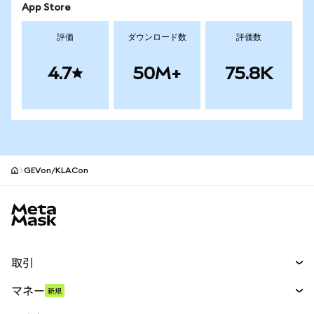
App Store
評価
ダウンロード数
評価数
4.7
50M+
75.8K
GEVon/KLACon
MetaMaskサイトフッター
取引
スワップ
マネー
新規
予測
新規
購入