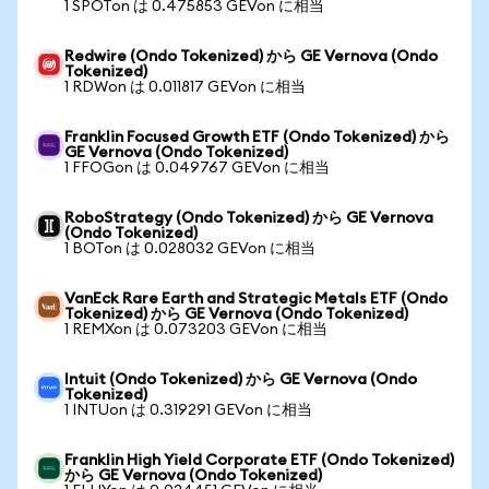
1 SPOTon は 0.475853 GEVon に相当
Redwire (Ondo Tokenized) から GE Vernova (Ondo
Tokenized)
1 RDWon は 0.011817 GEVon に相当
Franklin Focused Growth ETF (Ondo Tokenized) から
GE Vernova (Ondo Tokenized)
1 FFOGon は 0.049767 GEVon に相当
RoboStrategy (Ondo Tokenized) から GE Vernova
(Ondo Tokenized)
1 BOTon は 0.028032 GEVon に相当
VanEck Rare Earth and Strategic Metals ETF (Ondo
Tokenized) から GE Vernova (Ondo Tokenized)
1 REMXon は 0.073203 GEVon に相当
Intuit (Ondo Tokenized) から GE Vernova (Ondo
Tokenized)
1 INTUon は 0.319291 GEVon に相当
Franklin High Yield Corporate ETF (Ondo Tokenized)
から GE Vernova (Ondo Tokenized)