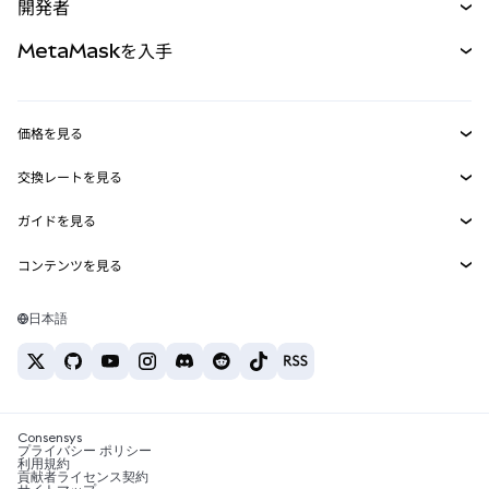
開発者
パーペチュアル
新規
カード
ドキュメントを表示
MetaMaskを入手
RWA
mUSD
新規
ダッシュボード
トランザクションシールド
収益化
Smart Accounts Kit
Agent Wallet
新規
価格を見る
埋め込みウォレット
Snaps
ビットコインの価格
交換レートを見る
MetaMask Connect
イーサリアムの価格
報酬
新規
BTC→USD
Solanaの価格
ガイドを見る
Snaps
セキュリティ
ETH→USD
BTCの購入
Shiba Inuの価格
USDT→INR
コンテンツを見る
Web3サービス
サポート
ETHの購入
Pepeの価格
ビットコインウォレット
BTC→USDT
SOLの購入
キャリア
Tetherの価格
Solanaウォレット
日本語
BTC→INR
PEPEの購入
お問い合わせ
USDCの価格
おすすめの暗号資産カード
ETH→USDT
USDTの購入
Chanlinkの価格
おすすめのモバイル暗号資産ウォレット
USDT→PHP
USDCの購入
Polymarketとは？
BTC→EUR
SHIBの購入
Consensys
税制関連ニュース
プライバシー ポリシー
利用規約
BNBの購入
貢献者ライセンス契約
暗号資産の購入方法は？