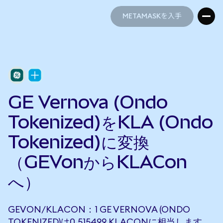
METAMASKを入手
METAMASKを入手
GE Vernova (Ondo
Tokenized)をKLA (Ondo
Tokenized)に変換
（GEVonからKLACon
へ）
GEVON/KLACON：1 GE VERNOVA (ONDO
TOKENIZED)は0.515499 KLACONに相当します