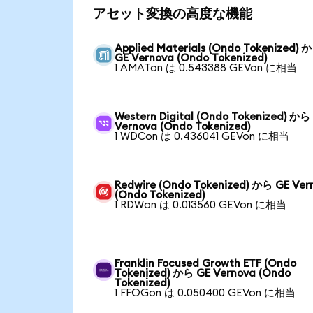
アセット変換の高度な機能
Applied Materials (Ondo Tokenized) 
GE Vernova (Ondo Tokenized)
1 AMATon は 0.543388 GEVon に相当
Western Digital (Ondo Tokenized) から
Vernova (Ondo Tokenized)
1 WDCon は 0.436041 GEVon に相当
Redwire (Ondo Tokenized) から GE Ver
(Ondo Tokenized)
1 RDWon は 0.013560 GEVon に相当
Franklin Focused Growth ETF (Ondo
Tokenized) から GE Vernova (Ondo
Tokenized)
1 FFOGon は 0.050400 GEVon に相当