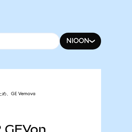
NIOON
め、GE Vernova
2
GEVon