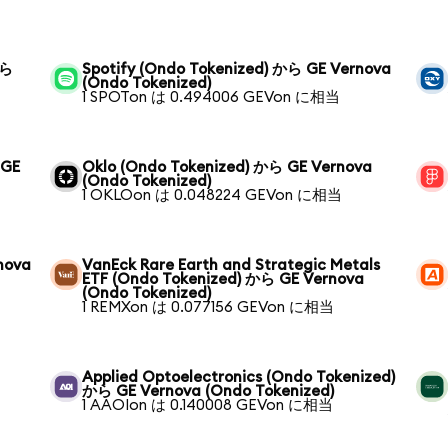
から
Spotify (Ondo Tokenized) から GE Vernova
(Ondo Tokenized)
1 SPOTon は 0.494006 GEVon に相当
 GE
Oklo (Ondo Tokenized) から GE Vernova
(Ondo Tokenized)
1 OKLOon は 0.048224 GEVon に相当
nova
VanEck Rare Earth and Strategic Metals
ETF (Ondo Tokenized) から GE Vernova
(Ondo Tokenized)
1 REMXon は 0.077156 GEVon に相当
Applied Optoelectronics (Ondo Tokenized)
から GE Vernova (Ondo Tokenized)
1 AAOIon は 0.140008 GEVon に相当