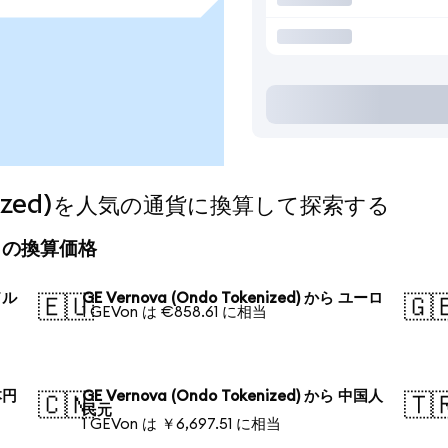
okenized)を人気の通貨に換算して探索する
)の今日の換算価格
ドル
GE Vernova (Ondo Tokenized) から ユーロ
🇪🇺
🇬
1 GEVon は €858.61 に相当
本円
GE Vernova (Ondo Tokenized) から 中国人
🇨🇳
🇹
民元
1 GEVon は ￥6,697.51 に相当