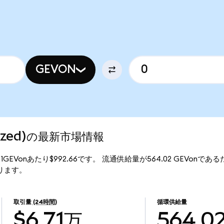
GEVON
enized)の最新市場情報
格は、1GEVonあたり$992.66です。 流通供給量が564.02 GEVonであるた
なります。
取引量
(24時間)
循環供給量
$6.71万
564.0