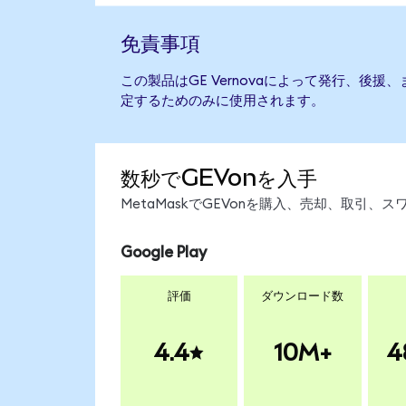
免責事項
この製品はGE Vernovaによって発行、後
定するためのみに使用されます。
数秒でGEVonを入手
MetaMaskでGEVonを購入、売却、取引
Google Play
評価
ダウンロード数
4.4
10M+
4