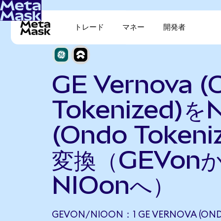
トレード
マネー
開発者
GE Vernova (
Tokenized)を
(Ondo Tokeni
変換（GEVon
NIOonへ）
GEVON/NIOON：1 GE VERNOVA (OND