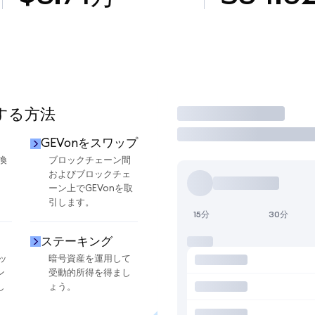
用する方法
取引
GEVonをスワップ
換
ブロックチェーン間
およびブロックチェ
ーン上でGEVonを取
引します。
15分
30分
ステーキング
ッ
暗号資産を運用して
ン
受動的所得を得まし
し
ょう。