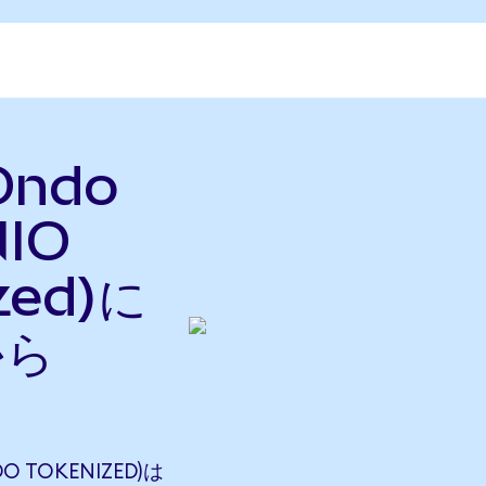
Ondo
NIO
zed)に
から
O TOKENIZED)は