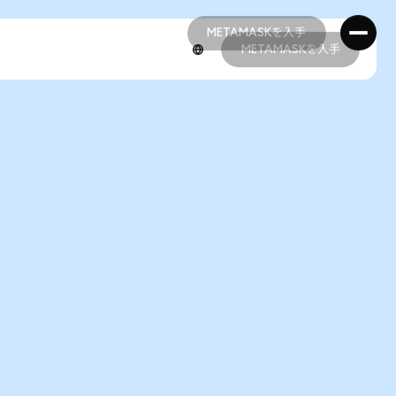
METAMASKを入手
METAMASKを入手
METAMASKを入手
METAMASKを入手