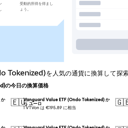
ン
受動的所得を得まし
し
ょう。
(Ondo Tokenized)を人気の通貨に換算して
kenized)の今日の換算価格
) か
Vanguard Value ETF (Ondo Tokenized) か
🇪🇺
🇬
ら ユーロ
1 VTVon は €195.89 に相当
) か
Vanguard Value ETF (Ondo Tokenized) か