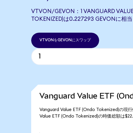
VTVON/GEVON：1 VANGUARD VALUE 
TOKENIZED)は0.227293 GEVONに
VTVONをGEVONにスワップ
Vanguard Value ETF (
Vanguard Value ETF (Ondo Tokeniz
Value ETF (Ondo Tokenized)の時価総額は