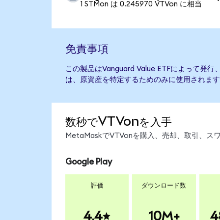
1 STMon は 0.245970 VTVon に相当
免責事項
この製品はVanguard Value ETFによっ
は、原資産を特定するためのみに使用されます
数秒でVTVonを入手
MetaMaskでVTVonを購入、売却、取引
Google Play
評価
ダウンロード数
4.4
10M+
4