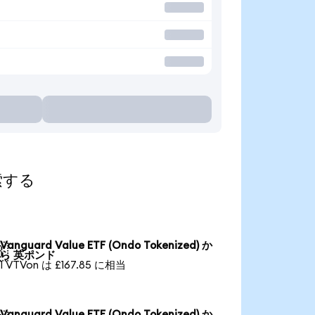
探索する
Vanguard Value ETF (Ondo Tokenized) か

ら 英ポンド
1 VTVon は £167.85 に相当
Vanguard Value ETF (Ondo Tokenized) か