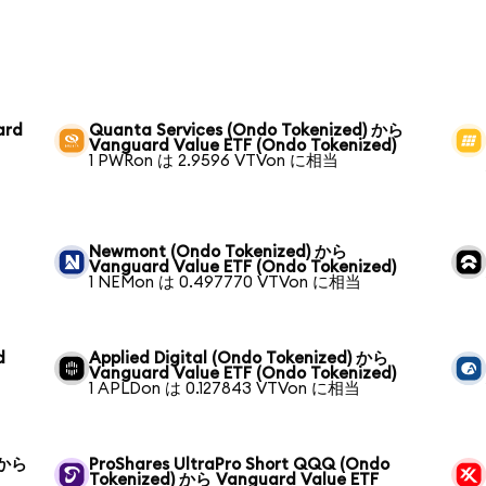
ard
Quanta Services (Ondo Tokenized) から
Vanguard Value ETF (Ondo Tokenized)
1 PWRon は 2.9596 VTVon に相当
Newmont (Ondo Tokenized) から
Vanguard Value ETF (Ondo Tokenized)
1 NEMon は 0.497770 VTVon に相当
d
Applied Digital (Ondo Tokenized) から
Vanguard Value ETF (Ondo Tokenized)
1 APLDon は 0.127843 VTVon に相当
) から
ProShares UltraPro Short QQQ (Ondo
Tokenized) から Vanguard Value ETF