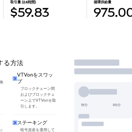
取引量
(24時間)
循環供給量
$59.83
975.0
用する方法
取引
VTVonをスワッ
プ
換
ブロックチェーン間
およびブロックチェ
ーン上でVTVonを取
15分
30分
引します。
ステーキング
ッ
暗号資産を運用して