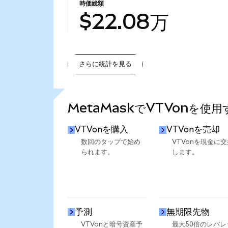
時価総額
$22.08万
さらに統計を見る
さらに統計を見る
MetaMaskでVTVonを使
VTVonを購入
VTVonを売却
数回のタップで始め
VTVonを現金に交
られます。
します。
予測
無期限先物
VTVonと暗号資産予
最大50倍のレバレ