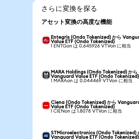
さらに変換を探る
アセット変換の高度な機能
Entegris (Ondo Tokenized) から Vangu
Value ETF (Ondo Tokenized)
1 ENTGon は 0.645926 VTVon に相当
MARA Holdings (Ondo Tokenized) から
Vanguard Value ETF (Ondo Tokenized)
1 MARAon は 0.044469 VTVon に相当
Ciena (Ondo Tokenized) から Vanguar
Value ETF (Ondo Tokenized)
1 CIENon は 1.8078 VTVon に相当
STMicroelectronics (Ondo Tokenized
Vanguard Value ETF (Ondo Tokenized)