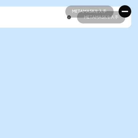
METAMASKを入手
METAMASKを入手
METAMASKを入手
METAMASKを入手