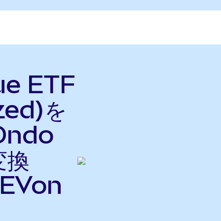
ue ETF
zed)を
Ondo
変換
EVon