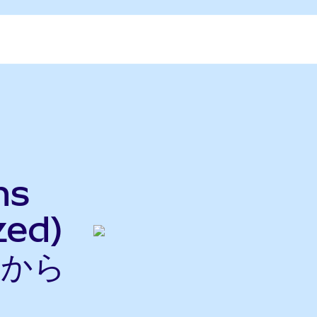
hs
zed)
nから