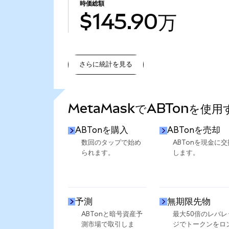
時価総額
$145.90万
さらに統計を見る
さらに統計を見る
MetaMaskでABTonを使
ABTonを購入
ABTonを売却
数回のタップで始め
ABTonを現金に交
られます。
します。
予測
無期限先物
ABTonと暗号資産予
最大50倍のレバレ
測市場で取引しま
ジでトークンをロ