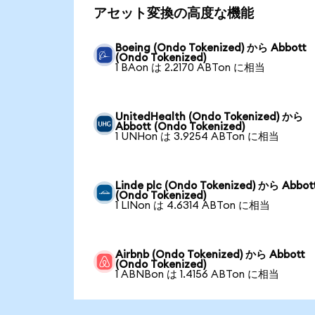
アセット変換の高度な機能
Boeing (Ondo Tokenized) から Abbott
(Ondo Tokenized)
1 BAon は 2.2170 ABTon に相当
UnitedHealth (Ondo Tokenized) から
Abbott (Ondo Tokenized)
1 UNHon は 3.9254 ABTon に相当
Linde plc (Ondo Tokenized) から Abbot
(Ondo Tokenized)
1 LINon は 4.6314 ABTon に相当
Airbnb (Ondo Tokenized) から Abbott
(Ondo Tokenized)
1 ABNBon は 1.4156 ABTon に相当