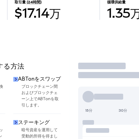
取引量
(24時間)
循環供給量
$17.14万
1.35
用する方法
取引
ABTonをスワップ
換
ブロックチェーン間
およびブロックチェ
ーン上でABTonを取
引します。
15分
30分
ステーキング
ッ
暗号資産を運用して
ン
受動的所得を得まし