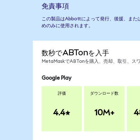
免責事項
この製品はAbbottによって発行、後援、ま
めのみに使用されます。
数秒でABTonを入手
MetaMaskでABTonを購入、売却、取引
Google Play
評価
ダウンロード数
4.4
10M+
4