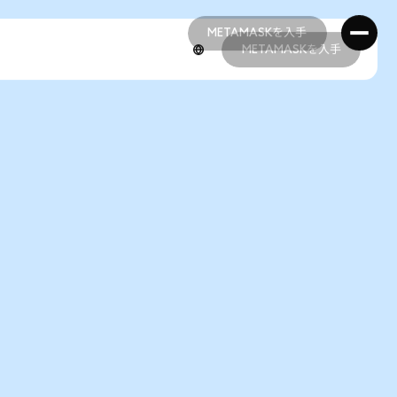
METAMASKを入手
METAMASKを入手
METAMASKを入手
METAMASKを入手