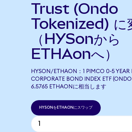
Trust (Ondo
Tokenized) 
（HYSonから
ETHAonへ）
HYSON/ETHAON：1 PIMCO 0-5 YEAR H
CORPORATE BOND INDEX ETF (ONDO
6.5765 ETHAONに相当します
HYSONをETHAONにスワップ