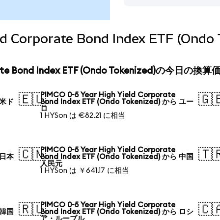
eld Corporate Bond Index ETF (O
orate Bond Index ETF (Ondo Tokenized)の今日の換算
PIMCO 0-5 Year High Yield Corporate
🇪🇺
🇬
ら 米ド
Bond Index ETF (Ondo Tokenized) から ユー
ロ
1 HYSon は €82.21 に相当
PIMCO 0-5 Year High Yield Corporate
🇨🇳
🇹
ら 日本
Bond Index ETF (Ondo Tokenized) から 中国
人民元
1 HYSon は ￥641.17 に相当
PIMCO 0-5 Year High Yield Corporate
🇷🇺
🇨
ら 韓国
Bond Index ETF (Ondo Tokenized) から ロシ
ア・ルーブル