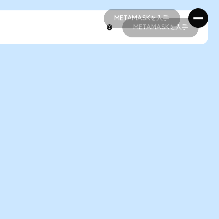
METAMASKを入手
METAMASKを入手
METAMASKを入手
METAMASKを入手