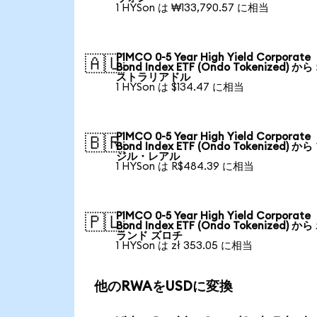
1 HYSon は ₩133,790.57 に相当
PIMCO 0-5 Year High Yield Corporate
🇦🇺
Bond Index ETF (Ondo Tokenized) か
ストラリアドル
1 HYSon は $134.47 に相当
PIMCO 0-5 Year High Yield Corporate
🇧🇷
Bond Index ETF (Ondo Tokenized) か
ジル・レアル
1 HYSon は R$484.39 に相当
PIMCO 0-5 Year High Yield Corporate
🇵🇱
Bond Index ETF (Ondo Tokenized) か
ランド ズロチ
1 HYSon は zł 353.05 に相当
他のRWAをUSDに変換