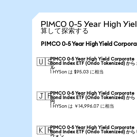
PIMCO 0-5 Year High Yi
算して探索する
PIMCO 0-5 Year High Yield Corp
PIMCO 0-5 Year High Yield Corporate
🇺🇸
Bond Index ETF (Ondo Tokenized) か
ル
1 HYSon は $95.03 に相当
PIMCO 0-5 Year High Yield Corporate
🇯🇵
Bond Index ETF (Ondo Tokenized) か
円
1 HYSon は ￥14,996.07 に相当
PIMCO 0-5 Year High Yield Corporate
🇰🇷
Bond Index ETF (Ondo Tokenized) か
ウォン