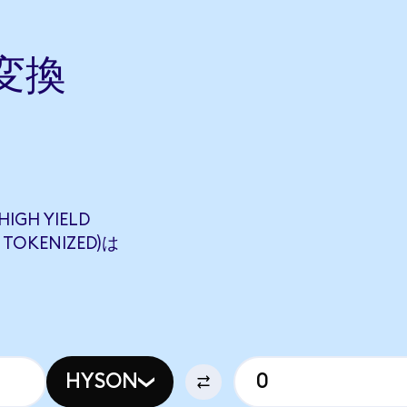
に変換
IGH YIELD
 TOKENIZED)は
HYSON