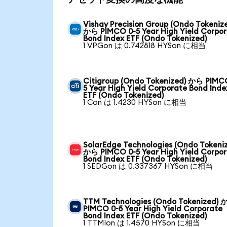
Vishay Precision Group (Ondo Tokeniz
から PIMCO 0-5 Year High Yield Corpo
Bond Index ETF (Ondo Tokenized)
1 VPGon は 0.742818 HYSon に相当
Citigroup (Ondo Tokenized) から PIMC
5 Year High Yield Corporate Bond Inde
ETF (Ondo Tokenized)
1 Con は 1.4230 HYSon に相当
SolarEdge Technologies (Ondo Tokeni
から PIMCO 0-5 Year High Yield Corpo
Bond Index ETF (Ondo Tokenized)
1 SEDGon は 0.337367 HYSon に相当
TTM Technologies (Ondo Tokenized)
PIMCO 0-5 Year High Yield Corporate
Bond Index ETF (Ondo Tokenized)
1 TTMIon は 1.4570 HYSon に相当