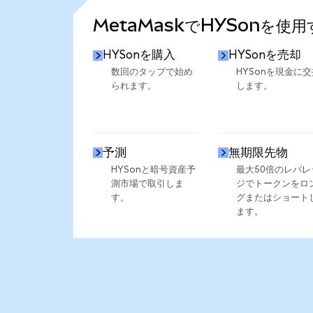
MetaMaskでHYSonを使
HYSonを購入
HYSonを売却
数回のタップで始め
HYSonを現金に交
られます。
します。
予測
無期限先物
HYSonと暗号資産予
最大50倍のレバレ
測市場で取引しま
ジでトークンをロ
す。
グまたはショート
ます。