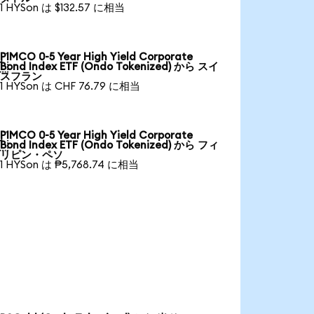
1 HYSon は $132.57 に相当
PIMCO 0-5 Year High Yield Corporate

Bond Index ETF (Ondo Tokenized) から スイ
スフラン
1 HYSon は CHF 76.79 に相当
PIMCO 0-5 Year High Yield Corporate

Bond Index ETF (Ondo Tokenized) から フィ
リピン・ペソ
1 HYSon は ₱5,768.74 に相当