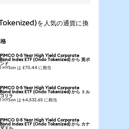
ndo Tokenized)を人気の通貨に換
価格
PIMCO 0-5 Year High Yield Corporate

Bond Index ETF (Ondo Tokenized) から 英ポ
ンド
1 HYSon は £70.44 に相当
PIMCO 0-5 Year High Yield Corporate

Bond Index ETF (Ondo Tokenized) から トル
コリラ
1 HYSon は ₺4,532.65 に相当
PIMCO 0-5 Year High Yield Corporate

Bond Index ETF (Ondo Tokenized) から カナ
ダドル