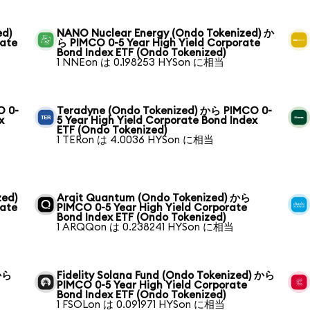
ed)
NANO Nuclear Energy (Ondo Tokenized) か
rate
ら PIMCO 0-5 Year High Yield Corporate
Bond Index ETF (Ondo Tokenized)
1 NNEon は 0.198253 HYSon に相当
O 0-
Teradyne (Ondo Tokenized) から PIMCO 0-
x
5 Year High Yield Corporate Bond Index
ETF (Ondo Tokenized)
1 TERon は 4.0036 HYSon に相当
zed)
Arqit Quantum (Ondo Tokenized) から
rate
PIMCO 0-5 Year High Yield Corporate
Bond Index ETF (Ondo Tokenized)
1 ARQQon は 0.238241 HYSon に相当
 から
Fidelity Solana Fund (Ondo Tokenized) から
PIMCO 0-5 Year High Yield Corporate
Bond Index ETF (Ondo Tokenized)
1 FSOLon は 0.091971 HYSon に相当