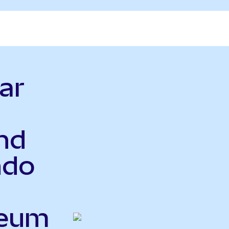
ar
nd
ndo
reum