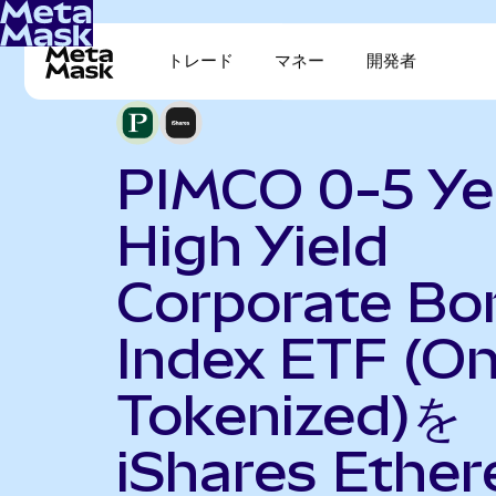
トレード
マネー
開発者
PIMCO 0-5 Ye
High Yield
Corporate Bo
Index ETF (O
Tokenized)を
iShares Ethe