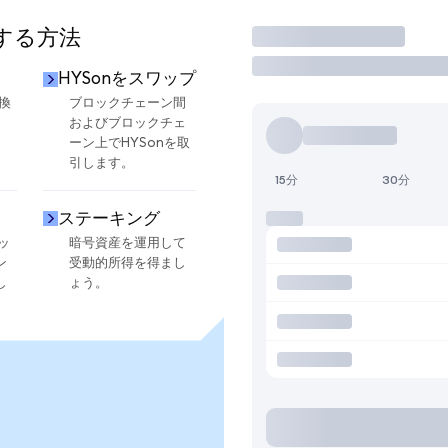
用する方法
取引
HYSonをスワップ
換
ブロックチェーン間
およびブロックチェ
ーン上でHYSonを取
引します。
15分
30分
ステーキング
ッ
暗号資産を運用して
ン
受動的所得を得まし
し
ょう。