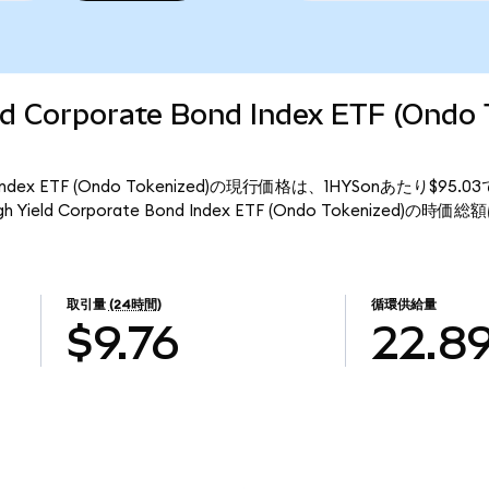
ld Corporate Bond Index ETF (Ondo
e Bond Index ETF (Ondo Tokenized)の現行価格は、1HYSonあたり$
h Yield Corporate Bond Index ETF (Ondo Tokenized)の時
取引量
(24時間)
循環供給量
$9.76
22.8