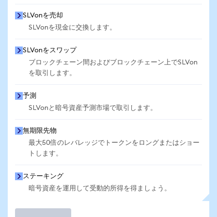
SLVonを売却
SLVonを現金に交換します。
SLVonをスワップ
ブロックチェーン間およびブロックチェーン上でSLVon
を取引します。
予測
SLVonと暗号資産予測市場で取引します。
無期限先物
最大50倍のレバレッジでトークンをロングまたはショー
トします。
ステーキング
暗号資産を運用して受動的所得を得ましょう。
取引