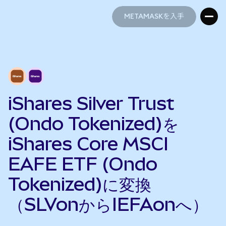
METAMASKを入手
METAMASKを入手
iShares Silver Trust
(Ondo Tokenized)を
iShares Core MSCI
EAFE ETF (Ondo
Tokenized)に変換
（SLVonからIEFAonへ）