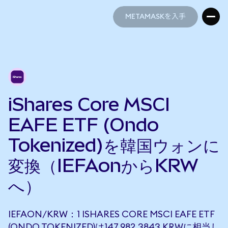
METAMASKを入手
METAMASKを入手
iShares Core MSCI
EAFE ETF (Ondo
Tokenized)を韓国ウォンに
変換（IEFAonからKRW
へ）
IEFAON/KRW：1 ISHARES CORE MSCI EAFE ETF
(ONDO TOKENIZED)は147,982.3843 KRWに相当し