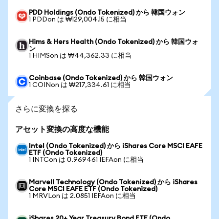
PDD Holdings (Ondo Tokenized) から 韓国ウォン
1 PDDon は ₩129,004.15 に相当
Hims & Hers Health (Ondo Tokenized) から 韓国ウォ
ン
1 HIMSon は ₩44,362.33 に相当
Coinbase (Ondo Tokenized) から 韓国ウォン
1 COINon は ₩217,334.61 に相当
さらに変換を探る
アセット変換の高度な機能
Intel (Ondo Tokenized) から iShares Core MSCI EAFE
ETF (Ondo Tokenized)
1 INTCon は 0.969461 IEFAon に相当
Marvell Technology (Ondo Tokenized) から iShares
Core MSCI EAFE ETF (Ondo Tokenized)
1 MRVLon は 2.0851 IEFAon に相当
iShares 20+ Year Treasury Bond ETF (Ondo