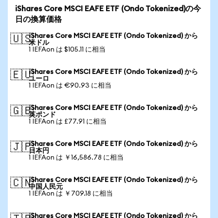
iShares Core MSCI EAFE ETF (Ondo Tokenized)の今
日の換算価格
iShares Core MSCI EAFE ETF (Ondo Tokenized) から
🇺🇸
米ドル
1 IEFAon は $105.11 に相当
iShares Core MSCI EAFE ETF (Ondo Tokenized) から
🇪🇺
ユーロ
1 IEFAon は €90.93 に相当
iShares Core MSCI EAFE ETF (Ondo Tokenized) から
🇬🇧
英ポンド
1 IEFAon は £77.91 に相当
iShares Core MSCI EAFE ETF (Ondo Tokenized) から
🇯🇵
日本円
1 IEFAon は ￥16,586.78 に相当
iShares Core MSCI EAFE ETF (Ondo Tokenized) から
🇨🇳
中国人民元
1 IEFAon は ￥709.18 に相当
iShares Core MSCI EAFE ETF (Ondo Tokenized) から