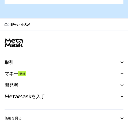
IEFAon/KRW
MetaMaskサイトフッター
取引
スワップ
マネー
新規
予測
新規
購入
開発者
パーペチュアル
新規
カード
ドキュメントを表示
MetaMaskを入手
RWA
mUSD
新規
ダッシュボード
トランザクションシールド
収益化
Smart Accounts Kit
Agent Wallet
新規
価格を見る
埋め込みウォレット
Snaps
ビットコインの価格