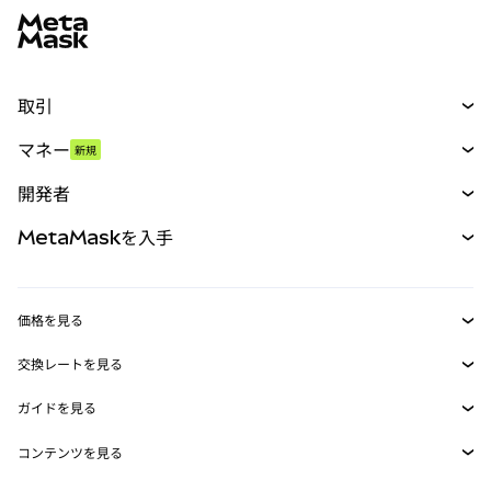
取引
スワップ
マネー
新規
予測
新規
購入
開発者
パーペチュアル
新規
カード
ドキュメントを表示
MetaMaskを入手
RWA
mUSD
新規
ダッシュボード
トランザクションシールド
収益化
Smart Accounts Kit
Agent Wallet
新規
価格を見る
埋め込みウォレット
Snaps
ビットコインの価格
交換レートを見る
MetaMask Connect
イーサリアムの価格
報酬
新規
BTC→USD
Solanaの価格
ガイドを見る
Snaps
セキュリティ
ETH→USD
BTCの購入
Shiba Inuの価格
USDT→INR
コンテンツを見る
Web3サービス
サポート
ETHの購入
Pepeの価格
ビットコインウォレット
BTC→USDT