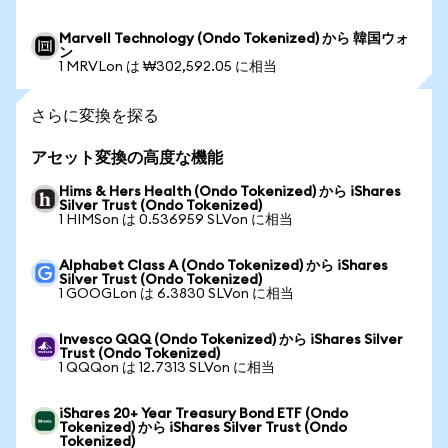
Marvell Technology (Ondo Tokenized) から 韓国ウォ
ン
1 MRVLon は ₩302,592.05 に相当
さらに変換を探る
アセット変換の高度な機能
Hims & Hers Health (Ondo Tokenized) から iShares
Silver Trust (Ondo Tokenized)
1 HIMSon は 0.536959 SLVon に相当
Alphabet Class A (Ondo Tokenized) から iShares
Silver Trust (Ondo Tokenized)
1 GOOGLon は 6.3830 SLVon に相当
Invesco QQQ (Ondo Tokenized) から iShares Silver
Trust (Ondo Tokenized)
1 QQQon は 12.7313 SLVon に相当
iShares 20+ Year Treasury Bond ETF (Ondo
Tokenized) から iShares Silver Trust (Ondo
Tokenized)