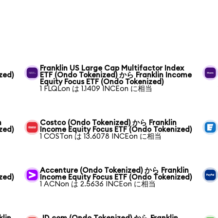
Franklin US Large Cap Multifactor Index
zed)
ETF (Ondo Tokenized) から Franklin Income
Equity Focus ETF (Ondo Tokenized)
1 FLQLon は 1.1409 INCEon に相当
n
Costco (Ondo Tokenized) から Franklin
zed)
Income Equity Focus ETF (Ondo Tokenized)
1 COSTon は 13.6078 INCEon に相当
Accenture (Ondo Tokenized) から Franklin
zed)
Income Equity Focus ETF (Ondo Tokenized)
1 ACNon は 2.5636 INCEon に相当