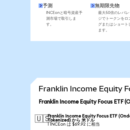
予測
無期限先物
INCEonと暗号資産予
最大50倍のレバレ
測市場で取引しま
ジでトークンをロ
す。
グまたはショート
ます。
Franklin Income Equi
Franklin Income Equity Focus 
Franklin Income Equity Focus ETF (Ond
🇺🇸
Tokenized) から 米ドル
1 INCEon は $69.92 に相当