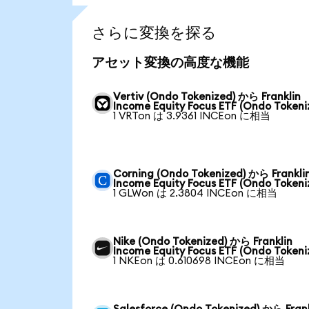
さらに変換を探る
アセット変換の高度な機能
Vertiv (Ondo Tokenized) から Franklin
Income Equity Focus ETF (Ondo Tokeni
1 VRTon は 3.9361 INCEon に相当
Corning (Ondo Tokenized) から Frankli
Income Equity Focus ETF (Ondo Tokeni
1 GLWon は 2.3804 INCEon に相当
Nike (Ondo Tokenized) から Franklin
Income Equity Focus ETF (Ondo Tokeni
1 NKEon は 0.610698 INCEon に相当