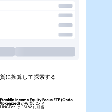
を人気の通貨に換算して探索する
Franklin Income Equity Focus ETF (Ondo

Tokenized) から 英ポンド
1 INCEon は £51.82 に相当