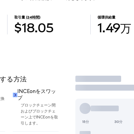
取引量
(24時間)
循環供給量
$18.05
1.49万
用する方法
取引
INCEonをスワッ
プ
交換
ブロックチェーン間
およびブロックチェ
ーン上でINCEonを取
15分
30分
引します。