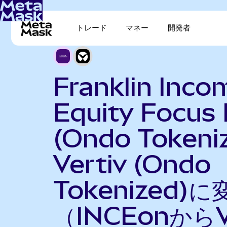
トレード
マネー
開発者
Franklin Inco
Equity Focus
(Ondo Tokeni
Vertiv (Ondo
Tokenized)に
（INCEonから