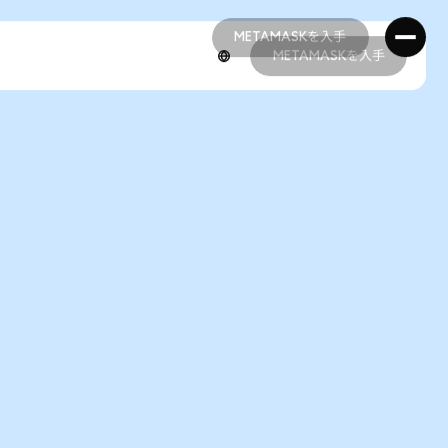
METAMASKを入手
METAMASKを入手
METAMASKを入手
METAMASKを入手