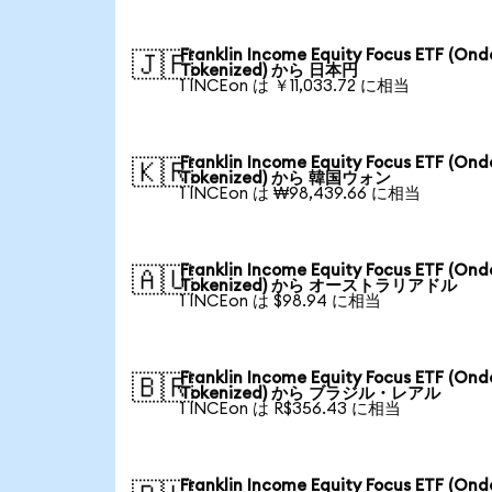
Franklin Income Equity Focus ETF (Ond
🇯🇵
Tokenized) から 日本円
1 INCEon は ￥11,033.72 に相当
Franklin Income Equity Focus ETF (Ond
🇰🇷
Tokenized) から 韓国ウォン
1 INCEon は ₩98,439.66 に相当
Franklin Income Equity Focus ETF (Ond
🇦🇺
Tokenized) から オーストラリアドル
1 INCEon は $98.94 に相当
Franklin Income Equity Focus ETF (Ond
🇧🇷
Tokenized) から ブラジル・レアル
1 INCEon は R$356.43 に相当
Franklin Income Equity Focus ETF (Ond