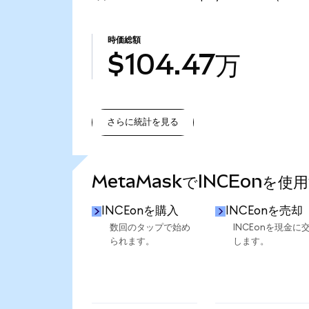
時価総額
$104.47万
さらに統計を見る
さらに統計を見る
MetaMaskでINCEonを使
INCEonを購入
INCEonを売却
数回のタップで始め
INCEonを現金に
られます。
します。