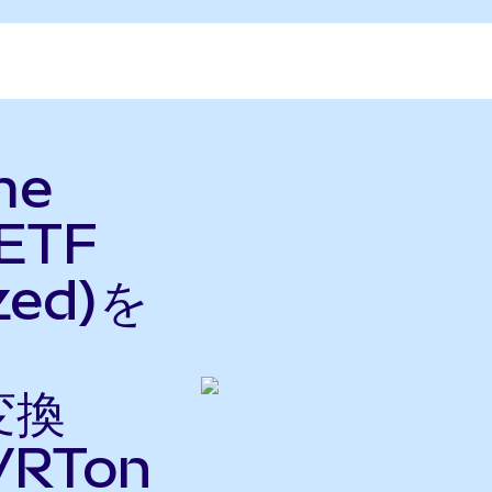
me
 ETF
zed)を
変換
VRTon