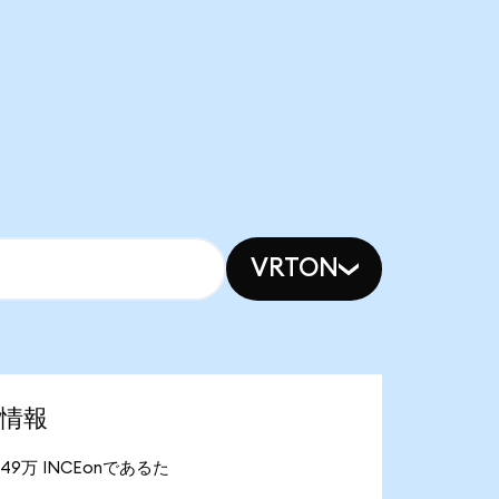
VRTON
場情報
が1.49万 INCEonであるた