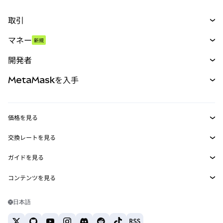
取引
スワップ
マネー
新規
予測
新規
購入
開発者
パーペチュアル
新規
カード
ドキュメントを表示
MetaMaskを入手
RWA
mUSD
新規
ダッシュボード
トランザクションシールド
収益化
Smart Accounts Kit
Agent Wallet
新規
価格を見る
埋め込みウォレット
Snaps
ビットコインの価格
交換レートを見る
MetaMask Connect
イーサリアムの価格
報酬
新規
BTC→USD
Solanaの価格
ガイドを見る
Snaps
セキュリティ
ETH→USD
BTCの購入
Shiba Inuの価格
USDT→INR
コンテンツを見る
Web3サービス
サポート
ETHの購入
Pepeの価格
ビットコインウォレット
BTC→USDT
SOLの購入
キャリア
Tetherの価格
Solanaウォレット
日本語
BTC→INR
PEPEの購入
お問い合わせ
USDCの価格
おすすめの暗号資産カード
ETH→USDT