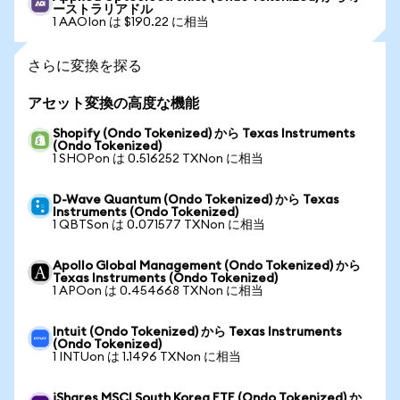
ーストラリアドル
1 AAOIon は $190.22 に相当
さらに変換を探る
アセット変換の高度な機能
Shopify (Ondo Tokenized) から Texas Instruments
(Ondo Tokenized)
1 SHOPon は 0.516252 TXNon に相当
D-Wave Quantum (Ondo Tokenized) から Texas
Instruments (Ondo Tokenized)
1 QBTSon は 0.071577 TXNon に相当
Apollo Global Management (Ondo Tokenized) から
Texas Instruments (Ondo Tokenized)
1 APOon は 0.454668 TXNon に相当
Intuit (Ondo Tokenized) から Texas Instruments
(Ondo Tokenized)
1 INTUon は 1.1496 TXNon に相当
iShares MSCI South Korea ETF (Ondo Tokenized) か