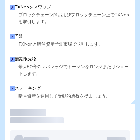
TXNonをスワップ
ブロックチェーン間およびブロックチェーン上でTXNon
を取引します。
予測
TXNonと暗号資産予測市場で取引します。
無期限先物
最大50倍のレバレッジでトークンをロングまたはショー
トします。
ステーキング
暗号資産を運用して受動的所得を得ましょう。
取引