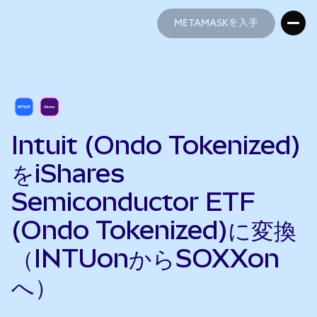
METAMASKを入手
METAMASKを入手
Intuit (Ondo Tokenized)
をiShares
Semiconductor ETF
(Ondo Tokenized)に変換
（INTUonからSOXXon
へ）