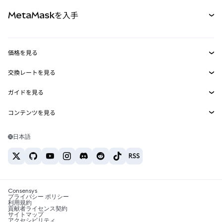
パーペチュアル
新規
カード
ドキュメントを表示
MetaMaskを入手
RWA
mUSD
新規
ダッシュボード
トランザクションシールド
収益化
Smart Accounts Kit
Agent Wallet
新規
価格を見る
埋め込みウォレット
Snaps
ビットコインの価格
交換レートを見る
MetaMask Connect
イーサリアムの価格
報酬
新規
BTC→USD
Solanaの価格
ガイドを見る
Snaps
セキュリティ
ETH→USD
BTCの購入
Shiba Inuの価格
USDT→INR
コンテンツを見る
Web3サービス
サポート
ETHの購入
Pepeの価格
ビットコインウォレット
BTC→USDT
SOLの購入
キャリア
Tetherの価格
Solanaウォレット
日本語
BTC→INR
PEPEの購入
お問い合わせ
USDCの価格
おすすめの暗号資産カード
ETH→USDT
USDTの購入
Chanlinkの価格
おすすめのモバイル暗号資産ウォレット
USDT→PHP
USDCの購入
Polymarketとは？
BTC→EUR
SHIBの購入
Consensys
税制関連ニュース
プライバシー ポリシー
利用規約
BNBの購入
貢献者ライセンス契約
暗号資産の購入方法は？
サイトマップ
アクセシビリティ