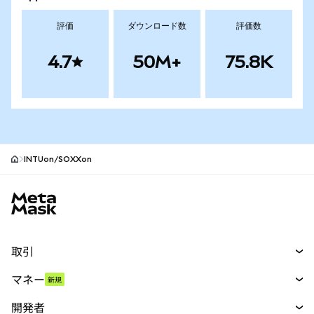
評価
ダウンロード数
評価数
4.7
50M+
75.8K
INTUon/SOXXon
MetaMaskサイトフッター
取引
スワップ
マネー
新規
予測
新規
購入
開発者