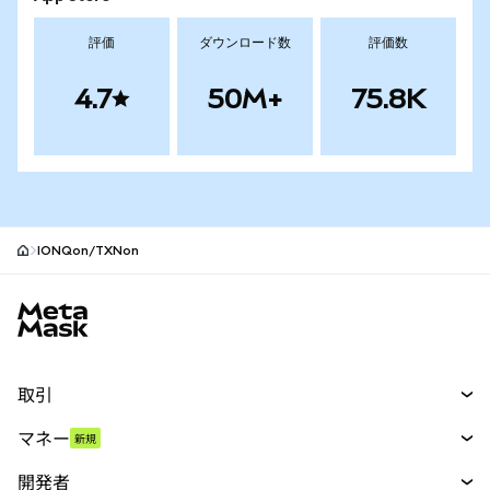
評価
ダウンロード数
評価数
4.7
50M+
75.8K
IONQon/TXNon
MetaMaskサイトフッター
取引
スワップ
マネー
新規
予測
新規
購入
開発者