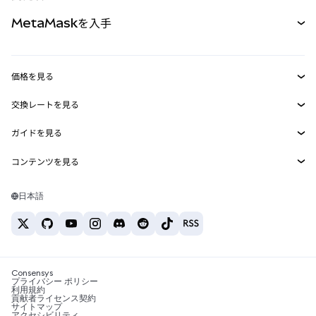
パーペチュアル
新規
カード
ドキュメントを表示
MetaMaskを入手
RWA
mUSD
新規
ダッシュボード
トランザクションシールド
収益化
Smart Accounts Kit
Agent Wallet
新規
価格を見る
埋め込みウォレット
Snaps
ビットコインの価格
交換レートを見る
MetaMask Connect
イーサリアムの価格
報酬
新規
BTC→USD
Solanaの価格
ガイドを見る
Snaps
セキュリティ
ETH→USD
BTCの購入
Shiba Inuの価格
USDT→INR
コンテンツを見る
Web3サービス
サポート
ETHの購入
Pepeの価格
ビットコインウォレット
BTC→USDT
SOLの購入
キャリア
Tetherの価格
Solanaウォレット
日本語
BTC→INR
PEPEの購入
お問い合わせ
USDCの価格
おすすめの暗号資産カード
ETH→USDT
USDTの購入
Chanlinkの価格
おすすめのモバイル暗号資産ウォレット
USDT→PHP
USDCの購入
Polymarketとは？
BTC→EUR
SHIBの購入
Consensys
税制関連ニュース
プライバシー ポリシー
利用規約
BNBの購入
貢献者ライセンス契約
暗号資産の購入方法は？
サイトマップ
アクセシビリティ