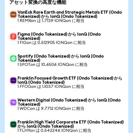
アセット変換の高度な機能
VanEck Rare Earth and Strategic Metals ETF (Ondo
Tokenized) から IonQ (Ondo Tokenized)
1 REMXon は 1.7139 IONQon に相当
Figma (Ondo Tokenized) から IonQ (Ondo
Tokenized)
1 FIGon は 0.512905 IONQon に相当
Spotify (Ondo Tokenized) から IonQ (Ondo
Tokenized)
1 SPOTon は 10.6506 IONQon に相当
Franklin Focused Growth ETF (Ondo Tokenized) から
IonQ (Ondo Tokenized)
1 FFOGon は 1.1037 IONQon に相当
Western Digital (Ondo Tokenized) から IonQ (Ondo
Tokenized)
1 WDCon は 9.7712 IONQon に相当
Franklin High Yield Corporate ETF (Ondo Tokenized)
から IonQ (Ondo Tokenized)
1 FLHYon は 0.542246 IONQon に相当