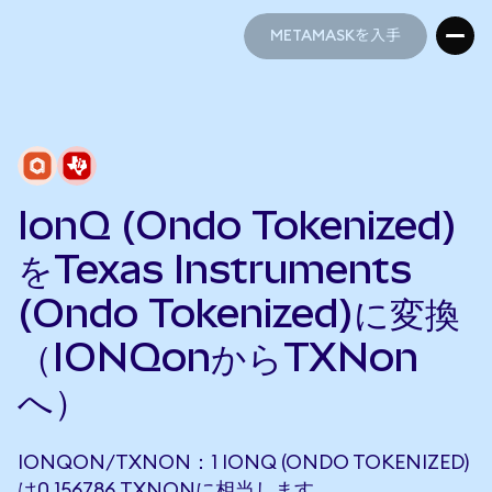
METAMASKを入手
METAMASKを入手
IonQ (Ondo Tokenized)
をTexas Instruments
(Ondo Tokenized)に変換
（IONQonからTXNon
へ）
IONQON/TXNON：1 IONQ (ONDO TOKENIZED)
は0.156786 TXNONに相当します