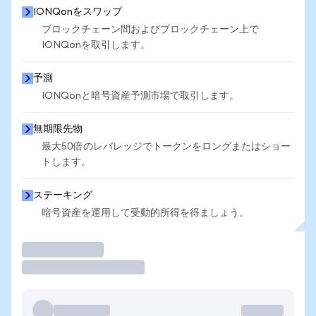
IONQonをスワップ
ブロックチェーン間およびブロックチェーン上で
IONQonを取引します。
予測
IONQonと暗号資産予測市場で取引します。
無期限先物
最大50倍のレバレッジでトークンをロングまたはショー
トします。
ステーキング
暗号資産を運用して受動的所得を得ましょう。
取引