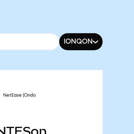
IONQON
NetEase (Ondo
NTESon