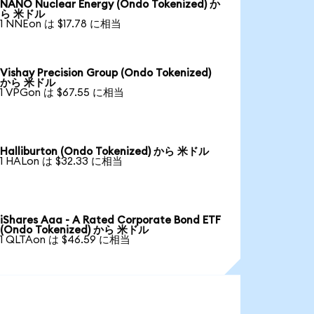
NANO Nuclear Energy (Ondo Tokenized) か
ら 米ドル
1 NNEon は $17.78 に相当
Vishay Precision Group (Ondo Tokenized)
から 米ドル
1 VPGon は $67.55 に相当
Halliburton (Ondo Tokenized) から 米ドル
1 HALon は $32.33 に相当
iShares Aaa - A Rated Corporate Bond ETF
(Ondo Tokenized) から 米ドル
1 QLTAon は $46.59 に相当