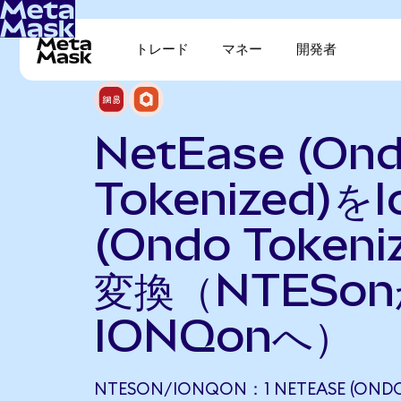
トレード
マネー
開発者
NetEase (On
Tokenized)を
(Ondo Tokeni
変換（NTESo
IONQonへ）
NTESON/IONQON：1 NETEASE (ONDO