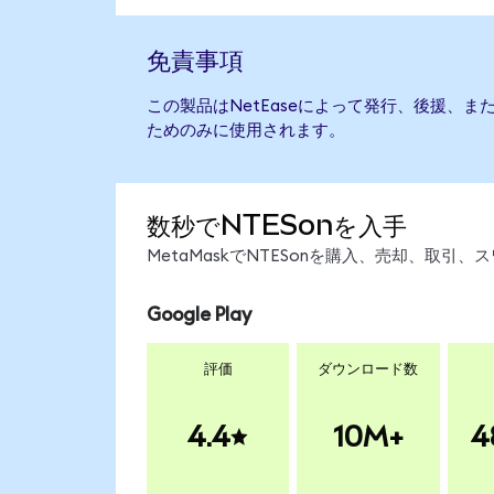
免責事項
この製品はNetEaseによって発行、後援、
ためのみに使用されます。
数秒でNTESonを入手
MetaMaskでNTESonを購入、売却、取
Google Play
評価
ダウンロード数
4.4
10M+
4