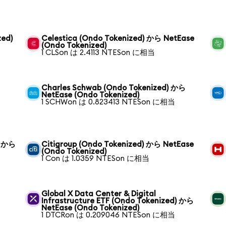
zed)
Celestica (Ondo Tokenized) から NetEase
(Ondo Tokenized)
1 CLSon は 2.4113 NTESon に相当
Charles Schwab (Ondo Tokenized) から
NetEase (Ondo Tokenized)
1 SCHWon は 0.823413 NTESon に相当
) から
Citigroup (Ondo Tokenized) から NetEase
(Ondo Tokenized)
1 Con は 1.0359 NTESon に相当
Global X Data Center & Digital
Infrastructure ETF (Ondo Tokenized) から
NetEase (Ondo Tokenized)
1 DTCRon は 0.209046 NTESon に相当