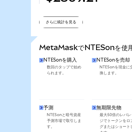
さらに統計を見る
さらに統計を見る
MetaMaskでNTESonを
NTESonを購入
NTESonを売却
数回のタップで始め
NTESonを現金に
られます。
換します。
予測
無期限先物
NTESonと暗号資産
最大50倍のレバレ
予測市場で取引しま
ジでトークンをロ
す。
グまたはショート