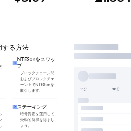
使用する方法
取引
NTESonをスワッ
プ
交
ブロックチェーン間
およびブロックチェ
ーン上でNTESonを
15分
30分
取引します。
ステーキング
ッ
暗号資産を運用して
ン
受動的所得を得まし
し
ょう。