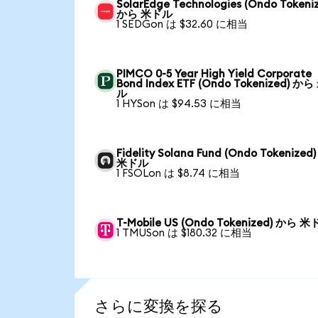
SolarEdge Technologies (Ondo Tokeni
から 米ドル
1 SEDGon は $32.60 に相当
PIMCO 0-5 Year High Yield Corporate
Bond Index ETF (Ondo Tokenized) か
ル
1 HYSon は $94.53 に相当
Fidelity Solana Fund (Ondo Tokenized
米ドル
1 FSOLon は $8.74 に相当
T-Mobile US (Ondo Tokenized) から 
1 TMUSon は $180.32 に相当
さらに変換を探る