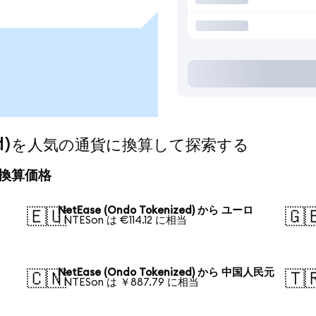
nized)を人気の通貨に換算して探索する
日の換算価格
NetEase (Ondo Tokenized) から ユーロ
🇪🇺
🇬
1 NTESon は €114.12 に相当
NetEase (Ondo Tokenized) から 中国人民元
🇨🇳
🇹
1 NTESon は ￥887.79 に相当