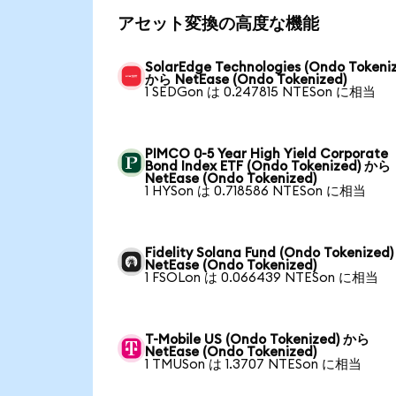
アセット変換の高度な機能
SolarEdge Technologies (Ondo Tokeni
から NetEase (Ondo Tokenized)
1 SEDGon は 0.247815 NTESon に相当
PIMCO 0-5 Year High Yield Corporate
Bond Index ETF (Ondo Tokenized) から
NetEase (Ondo Tokenized)
1 HYSon は 0.718586 NTESon に相当
Fidelity Solana Fund (Ondo Tokenized
NetEase (Ondo Tokenized)
1 FSOLon は 0.066439 NTESon に相当
T-Mobile US (Ondo Tokenized) から
NetEase (Ondo Tokenized)
1 TMUSon は 1.3707 NTESon に相当