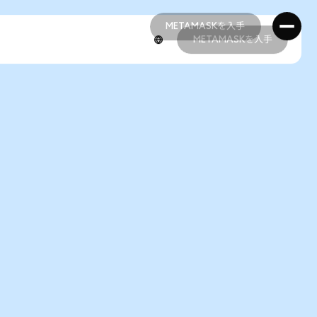
METAMASKを入手
METAMASKを入手
METAMASKを入手
METAMASKを入手