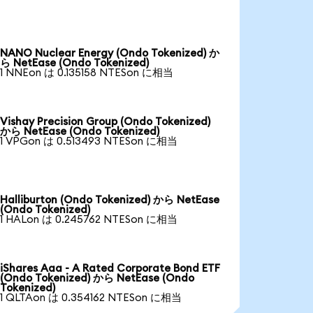
NANO Nuclear Energy (Ondo Tokenized) か
ら NetEase (Ondo Tokenized)
1 NNEon は 0.135158 NTESon に相当
Vishay Precision Group (Ondo Tokenized)
から NetEase (Ondo Tokenized)
1 VPGon は 0.513493 NTESon に相当
Halliburton (Ondo Tokenized) から NetEase
(Ondo Tokenized)
1 HALon は 0.245762 NTESon に相当
iShares Aaa - A Rated Corporate Bond ETF
(Ondo Tokenized) から NetEase (Ondo
Tokenized)
1 QLTAon は 0.354162 NTESon に相当