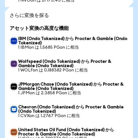
1 NVOon は zł 173.43 に相当
さらに変換を探る
アセット変換の高度な機能
IBM (Ondo Tokenized) から Procter & Gamble (Ondo
Tokenized)
1 IBMon は 1.5685 PGon に相当
Wolfspeed (Ondo Tokenized) から Procter &
Gamble (Ondo Tokenized)
1 WOLFon は 0.188382 PGon に相当
JPMorgan Chase (Ondo Tokenized) から Procter &
Gamble (Ondo Tokenized)
1 JPMon は 2.3858 PGon に相当
Chevron (Ondo Tokenized) から Procter & Gamble
(Ondo Tokenized)
1 CVXon は 1.2767 PGon に相当
United States Oil Fund (Ondo Tokenized) から
Procter & Gamble (Ondo Tokenized)