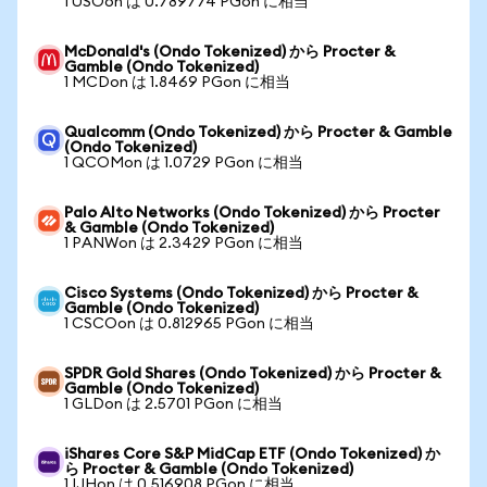
1 USOon は 0.789774 PGon に相当
McDonald's (Ondo Tokenized) から Procter &
Gamble (Ondo Tokenized)
1 MCDon は 1.8469 PGon に相当
Qualcomm (Ondo Tokenized) から Procter & Gamble
(Ondo Tokenized)
1 QCOMon は 1.0729 PGon に相当
Palo Alto Networks (Ondo Tokenized) から Procter
& Gamble (Ondo Tokenized)
1 PANWon は 2.3429 PGon に相当
Cisco Systems (Ondo Tokenized) から Procter &
Gamble (Ondo Tokenized)
1 CSCOon は 0.812965 PGon に相当
SPDR Gold Shares (Ondo Tokenized) から Procter &
Gamble (Ondo Tokenized)
1 GLDon は 2.5701 PGon に相当
iShares Core S&P MidCap ETF (Ondo Tokenized) か
ら Procter & Gamble (Ondo Tokenized)
1 IJHon は 0.516908 PGon に相当