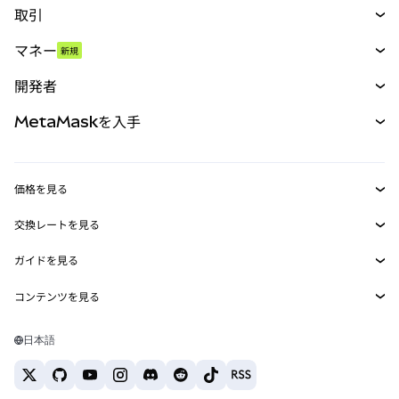
取引
スワップ
マネー
新規
予測
新規
購入
開発者
パーペチュアル
新規
カード
ドキュメントを表示
MetaMaskを入手
RWA
mUSD
新規
ダッシュボード
トランザクションシールド
収益化
Smart Accounts Kit
Agent Wallet
新規
価格を見る
埋め込みウォレット
Snaps
ビットコインの価格
交換レートを見る
MetaMask Connect
イーサリアムの価格
報酬
新規
BTC→USD
Solanaの価格
ガイドを見る
Snaps
セキュリティ
ETH→USD
BTCの購入
Shiba Inuの価格
USDT→INR
コンテンツを見る
Web3サービス
サポート
ETHの購入
Pepeの価格
ビットコインウォレット
BTC→USDT
SOLの購入
キャリア
Tetherの価格
Solanaウォレット
日本語
BTC→INR
PEPEの購入
お問い合わせ
USDCの価格
おすすめの暗号資産カード
ETH→USDT
USDTの購入
Chanlinkの価格
おすすめのモバイル暗号資産ウォレット