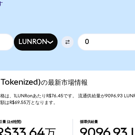
す
LUNRON
ndo Tokenized)の最新市場情報
ed)の現行価格は、1LUNRonあたりR$76.45です。 流通供給量が9096.93 
)の時価総額はR$69.55万となります。
引量
(24時間)
循環供給量
R$33.64万
9096.93