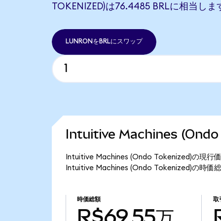
TOKENIZED)は76.4485 BRLに相当しま
LUNRONをBRLにスワップ
Intuitive Machines (O
Intuitive Machines (Ondo Tokeniz
Intuitive Machines (Ondo Tokenized
時価総額
取
R$69.55万