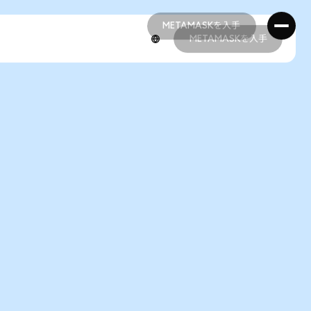
METAMASKを入手
METAMASKを入手
METAMASKを入手
METAMASKを入手