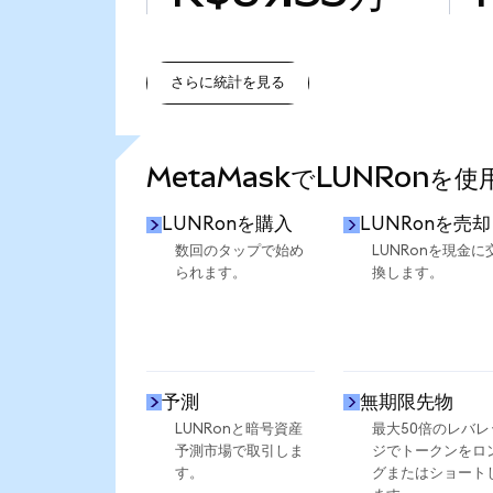
さらに統計を見る
さらに統計を見る
MetaMaskでLUNRonを
LUNRonを購入
LUNRonを売却
数回のタップで始め
LUNRonを現金に
られます。
換します。
予測
無期限先物
LUNRonと暗号資産
最大50倍のレバレ
予測市場で取引しま
ジでトークンをロ
す。
グまたはショート