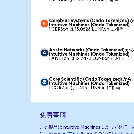
Cerebras Systems (Ondo Tokenized) 
Intuitive Machines (Ondo Tokenized)
1 CBRSon は 15.0623 LUNRon に相当
Arista Networks (Ondo Tokenized) か
Intuitive Machines (Ondo Tokenized)
1 ANETon は 12.7472 LUNRon に相当
Core Scientific (Ondo Tokenized) から
Intuitive Machines (Ondo Tokenized)
1 CORZon は 1.4116 LUNRon に相当
免責事項
この製品はIntuitive Machinesによっ
は、原資産を特定するためのみに使用されます