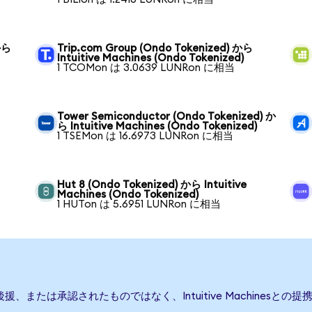
から
Trip.com Group (Ondo Tokenized) から
Intuitive Machines (Ondo Tokenized)
1 TCOMon は 3.0639 LUNRon に相当
ら
Tower Semiconductor (Ondo Tokenized) か
ら Intuitive Machines (Ondo Tokenized)
1 TSEMon は 16.6973 LUNRon に相当
Hut 8 (Ondo Tokenized) から Intuitive
Machines (Ondo Tokenized)
1 HUTon は 5.6951 LUNRon に相当
て発行、後援、または承認されたものではなく、Intuitive Machin
。