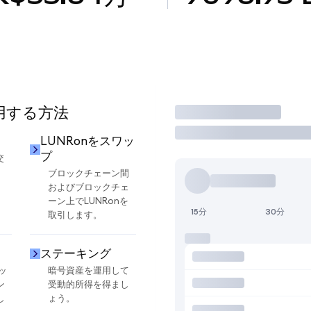
使用する方法
取引
LUNRonをスワッ
プ
交
ブロックチェーン間
およびブロックチェ
ーン上でLUNRonを
15分
30分
取引します。
ステーキング
ッ
暗号資産を運用して
ン
受動的所得を得まし
し
ょう。