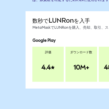
数秒でLUNRonを入手
MetaMaskでLUNRonを購入、売却、取
Google Play
評価
ダウンロード数
4.4
10M+
4