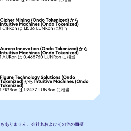
Cipher Mining (Ondo Tokenized) から
Intuitive Machines (Ondo Tokenized)
1 CIFRon は 1.1536 LUNRon に相当
Aurora Innovation (Ondo Tokenized) から
Intuitive Machines (Ondo Tokenized)
1 AURon は 0.468760 LUNRon に相当
Figure Technology Solutions (Ondo
Tokenized) から Intuitive Machines (Ondo
Tokenized)
1 FIGRon は 1.9477 LUNRon に相当
esとの提携もありません。会社名およびその他の商標