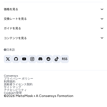
収益化
Smart Accounts Kit
Agent Wallet
新規
価格を見る
埋め込みウォレット
Snaps
ビットコインの価格
交換レートを見る
MetaMask Connect
イーサリアムの価格
報酬
新規
BTC→USD
Solanaの価格
ガイドを見る
Snaps
セキュリティ
ETH→USD
BTCの購入
Shiba Inuの価格
USDT→INR
コンテンツを見る
Web3サービス
サポート
ETHの購入
Pepeの価格
ビットコインウォレット
BTC→USDT
SOLの購入
キャリア
Tetherの価格
Solanaウォレット
日本語
BTC→INR
PEPEの購入
お問い合わせ
USDCの価格
おすすめの暗号資産カード
ETH→USDT
USDTの購入
Chanlinkの価格
おすすめのモバイル暗号資産ウォレット
USDT→PHP
USDCの購入
Polymarketとは？
BTC→EUR
SHIBの購入
Consensys
税制関連ニュース
プライバシー ポリシー
利用規約
BNBの購入
貢献者ライセンス契約
暗号資産の購入方法は？
サイトマップ
アクセシビリティ
ビットコインを売るには？
Cookieの管理
©2026 MetaMask • A Consensys Formation