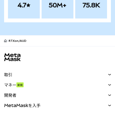
4.7
50M+
75.8K
RTXon/AUD
MetaMaskサイトフッター
取引
スワップ
マネー
新規
予測
新規
購入
開発者
パーペチュアル
新規
カード
ドキュメントを表示
MetaMaskを入手
RWA
mUSD
新規
ダッシュボード
トランザクションシールド