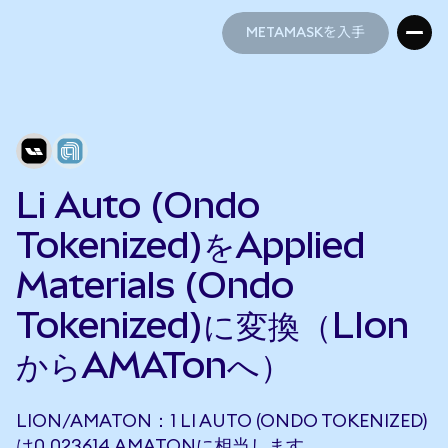
METAMASKを入手
METAMASKを入手
Li Auto (Ondo
Tokenized)をApplied
Materials (Ondo
Tokenized)に変換（LIon
からAMATonへ）
LION/AMATON：1 LI AUTO (ONDO TOKENIZED)
は0.023614 AMATONに相当します