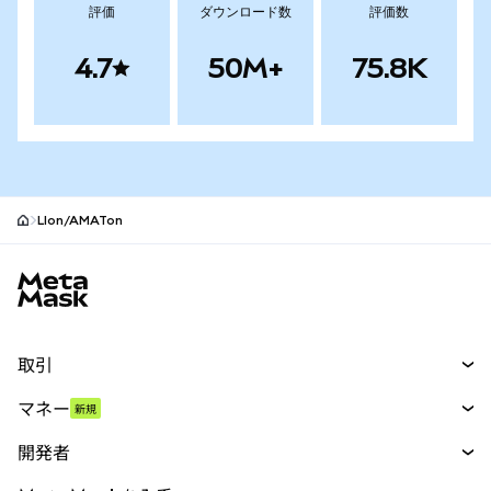
評価
ダウンロード数
評価数
4.7
50M+
75.8K
LIon/AMATon
MetaMaskサイトフッター
取引
スワップ
マネー
新規
予測
新規
購入
開発者
パーペチュアル
新規
カード
ドキュメントを表示