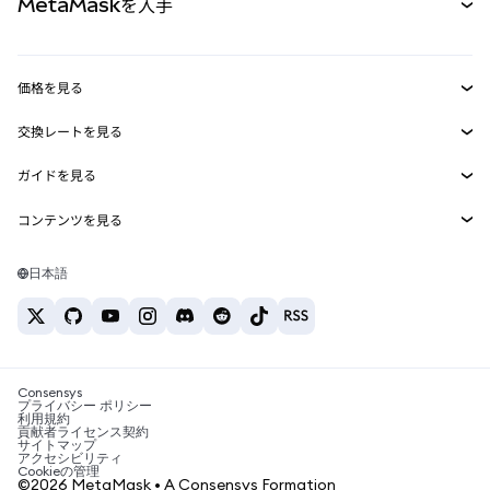
MetaMaskを入手
RWA
mUSD
新規
ダッシュボード
トランザクションシールド
収益化
Smart Accounts Kit
Agent Wallet
新規
価格を見る
埋め込みウォレット
Snaps
ビットコインの価格
交換レートを見る
MetaMask Connect
イーサリアムの価格
報酬
新規
BTC→USD
Solanaの価格
ガイドを見る
Snaps
セキュリティ
ETH→USD
BTCの購入
Shiba Inuの価格
USDT→INR
コンテンツを見る
Web3サービス
サポート
ETHの購入
Pepeの価格
ビットコインウォレット
BTC→USDT
SOLの購入
キャリア
Tetherの価格
Solanaウォレット
日本語
BTC→INR
PEPEの購入
お問い合わせ
USDCの価格
おすすめの暗号資産カード
ETH→USDT
USDTの購入
Chanlinkの価格
おすすめのモバイル暗号資産ウォレット
USDT→PHP
USDCの購入
Polymarketとは？
BTC→EUR
SHIBの購入
Consensys
税制関連ニュース
プライバシー ポリシー
利用規約
BNBの購入
貢献者ライセンス契約
暗号資産の購入方法は？
サイトマップ
アクセシビリティ
ビットコインを売るには？
Cookieの管理
©2026 MetaMask • A Consensys Formation