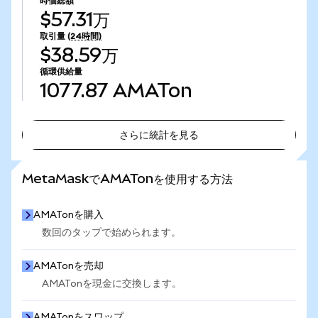
時価総額
$57.31万
取引量
(24時間)
$38.59万
循環供給量
1077.87
AMATon
さらに統計を見る
さらに統計を見る
MetaMaskでAMATonを使用する方法
AMATonを購入
数回のタップで始められます。
AMATonを売却
AMATonを現金に交換します。
AMATonをスワップ