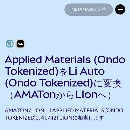
METAMASKを入手
METAMASKを入手
Applied Materials (Ondo
Tokenized)をLi Auto
(Ondo Tokenized)に変換
（AMATonからLIonへ）
AMATON/LION：1 APPLIED MATERIALS (ONDO
TOKENIZED)は41.7421 LIONに相当します