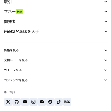
取引
スワップ
マネー
新規
予測
新規
購入
開発者
パーペチュアル
新規
カード
ドキュメントを表示
MetaMaskを入手
RWA
mUSD
新規
ダッシュボード
トランザクションシールド
収益化
Smart Accounts Kit
Agent Wallet
新規
価格を見る
埋め込みウォレット
Snaps
ビットコインの価格
交換レートを見る
MetaMask Connect
イーサリアムの価格
報酬
新規
BTC→USD
Solanaの価格
ガイドを見る
Snaps
セキュリティ
ETH→USD
BTCの購入
Shiba Inuの価格
USDT→INR
コンテンツを見る
Web3サービス
サポート
ETHの購入
Pepeの価格
ビットコインウォレット
BTC→USDT
SOLの購入
キャリア
Tetherの価格
Solanaウォレット
日本語
BTC→INR
PEPEの購入
お問い合わせ
USDCの価格
おすすめの暗号資産カード
ETH→USDT
USDTの購入
Chanlinkの価格
おすすめのモバイル暗号資産ウォレット
USDT→PHP