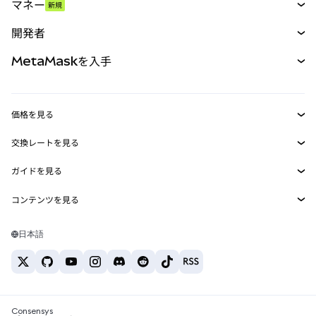
マネー
新規
予測
新規
購入
開発者
パーペチュアル
新規
カード
ドキュメントを表示
MetaMaskを入手
RWA
mUSD
新規
ダッシュボード
トランザクションシールド
収益化
Smart Accounts Kit
Agent Wallet
新規
価格を見る
埋め込みウォレット
Snaps
ビットコインの価格
交換レートを見る
MetaMask Connect
イーサリアムの価格
報酬
新規
BTC→USD
Solanaの価格
ガイドを見る
Snaps
セキュリティ
ETH→USD
BTCの購入
Shiba Inuの価格
USDT→INR
コンテンツを見る
Web3サービス
サポート
ETHの購入
Pepeの価格
ビットコインウォレット
BTC→USDT
SOLの購入
キャリア
Tetherの価格
Solanaウォレット
日本語
BTC→INR
PEPEの購入
お問い合わせ
USDCの価格
おすすめの暗号資産カード
ETH→USDT
USDTの購入
Chanlinkの価格
おすすめのモバイル暗号資産ウォレット
USDT→PHP
USDCの購入
Polymarketとは？
BTC→EUR
SHIBの購入
Consensys