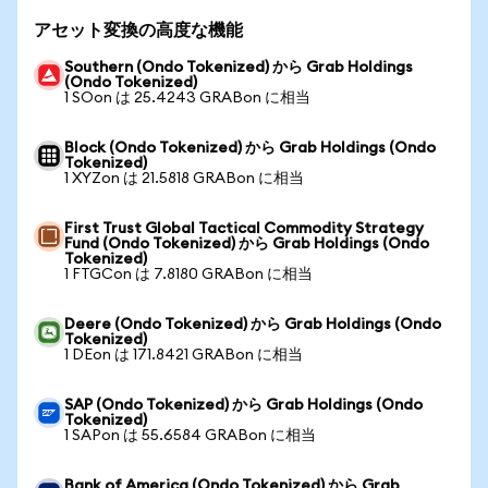
アセット変換の高度な機能
Southern (Ondo Tokenized) から Grab Holdings
(Ondo Tokenized)
1 SOon は 25.4243 GRABon に相当
Block (Ondo Tokenized) から Grab Holdings (Ondo
Tokenized)
1 XYZon は 21.5818 GRABon に相当
First Trust Global Tactical Commodity Strategy
Fund (Ondo Tokenized) から Grab Holdings (Ondo
Tokenized)
1 FTGCon は 7.8180 GRABon に相当
Deere (Ondo Tokenized) から Grab Holdings (Ondo
Tokenized)
1 DEon は 171.8421 GRABon に相当
SAP (Ondo Tokenized) から Grab Holdings (Ondo
Tokenized)
1 SAPon は 55.6584 GRABon に相当
Bank of America (Ondo Tokenized) から Grab