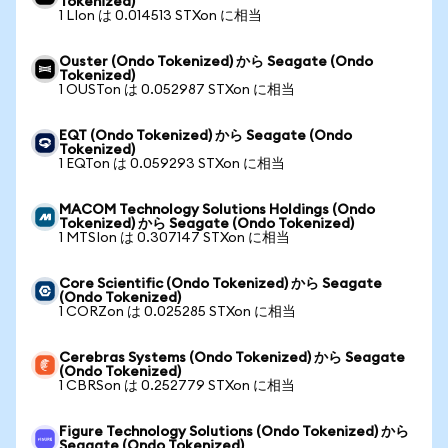
Tokenized)
1 LIon は 0.014513 STXon に相当
Ouster (Ondo Tokenized) から Seagate (Ondo
Tokenized)
1 OUSTon は 0.052987 STXon に相当
EQT (Ondo Tokenized) から Seagate (Ondo
Tokenized)
1 EQTon は 0.059293 STXon に相当
MACOM Technology Solutions Holdings (Ondo
Tokenized) から Seagate (Ondo Tokenized)
1 MTSIon は 0.307147 STXon に相当
Core Scientific (Ondo Tokenized) から Seagate
(Ondo Tokenized)
1 CORZon は 0.025285 STXon に相当
Cerebras Systems (Ondo Tokenized) から Seagate
(Ondo Tokenized)
1 CBRSon は 0.252779 STXon に相当
Figure Technology Solutions (Ondo Tokenized) から
Seagate (Ondo Tokenized)