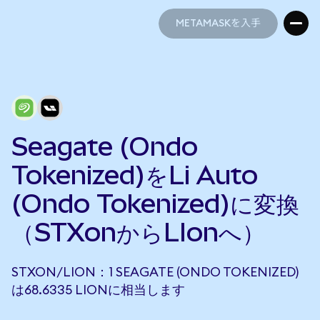
METAMASKを入手
METAMASKを入手
Seagate (Ondo
Tokenized)をLi Auto
(Ondo Tokenized)に変換
（STXonからLIonへ）
STXON/LION：1 SEAGATE (ONDO TOKENIZED)
は68.6335 LIONに相当します