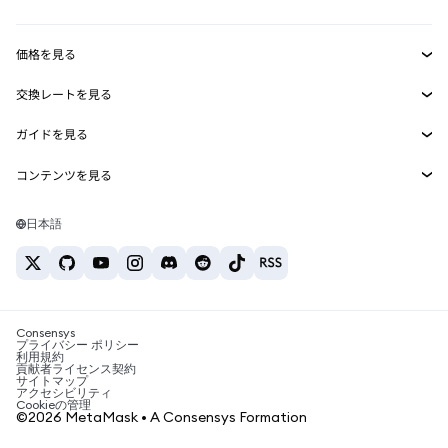
収益化
Smart Accounts Kit
Agent Wallet
新規
価格を見る
埋め込みウォレット
Snaps
ビットコインの価格
交換レートを見る
MetaMask Connect
イーサリアムの価格
報酬
新規
BTC→USD
Solanaの価格
ガイドを見る
Snaps
セキュリティ
ETH→USD
BTCの購入
Shiba Inuの価格
USDT→INR
コンテンツを見る
Web3サービス
サポート
ETHの購入
Pepeの価格
ビットコインウォレット
BTC→USDT
SOLの購入
キャリア
Tetherの価格
Solanaウォレット
日本語
BTC→INR
PEPEの購入
お問い合わせ
USDCの価格
おすすめの暗号資産カード
ETH→USDT
USDTの購入
Chanlinkの価格
おすすめのモバイル暗号資産ウォレット
USDT→PHP
USDCの購入
Polymarketとは？
BTC→EUR
SHIBの購入
Consensys
税制関連ニュース
プライバシー ポリシー
利用規約
BNBの購入
貢献者ライセンス契約
暗号資産の購入方法は？
サイトマップ
アクセシビリティ
ビットコインを売るには？
Cookieの管理
©2026 MetaMask • A Consensys Formation