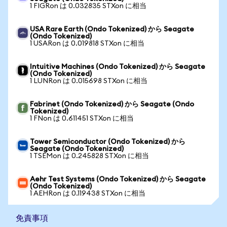
1 FIGRon は 0.032835 STXon に相当
USA Rare Earth (Ondo Tokenized) から Seagate
(Ondo Tokenized)
1 USARon は 0.019818 STXon に相当
Intuitive Machines (Ondo Tokenized) から Seagate
(Ondo Tokenized)
1 LUNRon は 0.015698 STXon に相当
Fabrinet (Ondo Tokenized) から Seagate (Ondo
Tokenized)
1 FNon は 0.611451 STXon に相当
Tower Semiconductor (Ondo Tokenized) から
Seagate (Ondo Tokenized)
1 TSEMon は 0.245828 STXon に相当
Aehr Test Systems (Ondo Tokenized) から Seagate
(Ondo Tokenized)
1 AEHRon は 0.119438 STXon に相当
免責事項