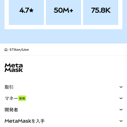
4.7
50M+
75.8K
STXon/LIon
MetaMaskサイトフッター
取引
スワップ
マネー
新規
予測
新規
購入
開発者
パーペチュアル
新規
カード
ドキュメントを表示
MetaMaskを入手
RWA
mUSD
新規
ダッシュボード
トランザクションシールド