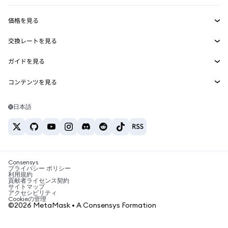
収益化
Smart Accounts Kit
Agent Wallet
新規
価格を見る
埋め込みウォレット
Snaps
ビットコインの価格
交換レートを見る
MetaMask Connect
イーサリアムの価格
報酬
新規
BTC→USD
Solanaの価格
ガイドを見る
Snaps
セキュリティ
ETH→USD
BTCの購入
Shiba Inuの価格
USDT→INR
コンテンツを見る
Web3サービス
サポート
ETHの購入
Pepeの価格
ビットコインウォレット
BTC→USDT
SOLの購入
キャリア
Tetherの価格
Solanaウォレット
日本語
BTC→INR
PEPEの購入
お問い合わせ
USDCの価格
おすすめの暗号資産カード
ETH→USDT
USDTの購入
Chanlinkの価格
おすすめのモバイル暗号資産ウォレット
USDT→PHP
USDCの購入
Polymarketとは？
BTC→EUR
SHIBの購入
Consensys
税制関連ニュース
プライバシー ポリシー
利用規約
BNBの購入
貢献者ライセンス契約
暗号資産の購入方法は？
サイトマップ
アクセシビリティ
ビットコインを売るには？
Cookieの管理
©2026 MetaMask • A Consensys Formation