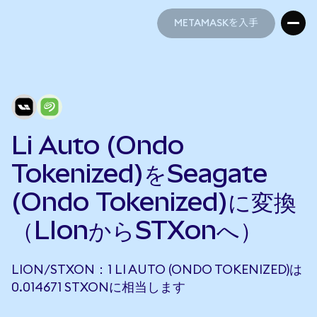
METAMASKを入手
METAMASKを入手
Li Auto (Ondo
Tokenized)をSeagate
(Ondo Tokenized)に変換
（LIonからSTXonへ）
LION/STXON：1 LI AUTO (ONDO TOKENIZED)は
0.014671 STXONに相当します