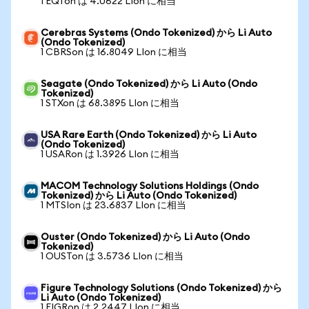
1 EQTon は 4.0622 LIon に相当
Cerebras Systems (Ondo Tokenized) から Li Auto
(Ondo Tokenized)
1 CBRSon は 16.8049 LIon に相当
Seagate (Ondo Tokenized) から Li Auto (Ondo
Tokenized)
1 STXon は 68.3895 LIon に相当
USA Rare Earth (Ondo Tokenized) から Li Auto
(Ondo Tokenized)
1 USARon は 1.3926 LIon に相当
MACOM Technology Solutions Holdings (Ondo
Tokenized) から Li Auto (Ondo Tokenized)
1 MTSIon は 23.6837 LIon に相当
Ouster (Ondo Tokenized) から Li Auto (Ondo
Tokenized)
1 OUSTon は 3.5736 LIon に相当
Figure Technology Solutions (Ondo Tokenized) から
Li Auto (Ondo Tokenized)
1 FIGRon は 2.2447 LIon に相当