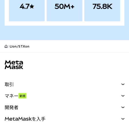
4.7
50M+
75.8K
LIon/STXon
MetaMaskサイトフッター
取引
スワップ
マネー
新規
予測
新規
購入
開発者
パーペチュアル
新規
カード
ドキュメントを表示
MetaMaskを入手
RWA
mUSD
新規
ダッシュボード
トランザクションシールド