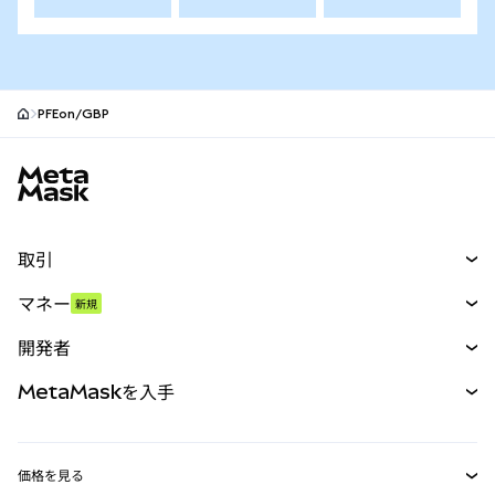
PFEon/GBP
MetaMaskサイトフッター
取引
スワップ
マネー
新規
予測
新規
購入
開発者
パーペチュアル
新規
カード
ドキュメントを表示
MetaMaskを入手
RWA
mUSD
新規
ダッシュボード
トランザクションシールド
収益化
Smart Accounts Kit
Agent Wallet
新規
価格を見る
埋め込みウォレット
Snaps